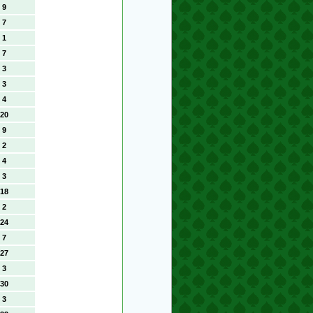
9
7
1
7
3
3
4
20
9
2
4
3
18
2
24
7
27
3
30
3