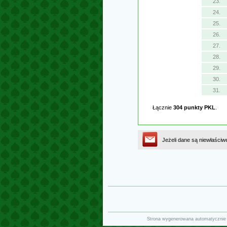
23.
24.
25.
26.
27.
28.
29.
30.
31.
Łącznie
304 punkty PKL
.
Jeżeli dane są niewłaściw
Strona wygenerowana automatycznie