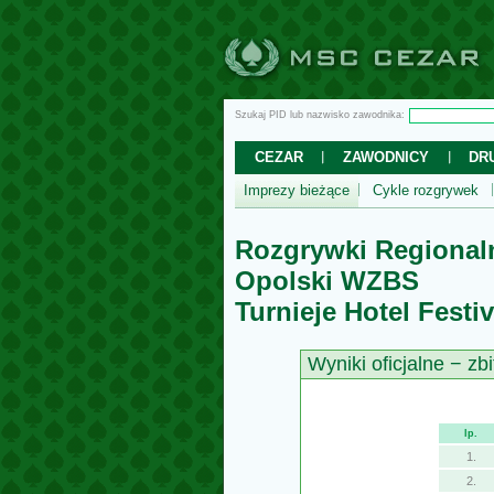
Szukaj PID lub nazwisko zawodnika:
CEZAR
ZAWODNICY
DR
Imprezy bieżące
Cykle rozgrywek
Rozgrywki Regional
Opolski WZBS
Turnieje Hotel Festi
Wyniki oficjalne − zbi
lp.
1.
2.