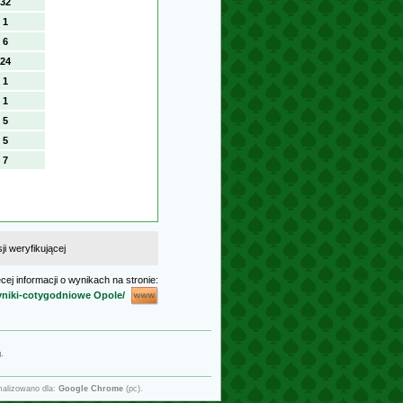
32
1
6
24
1
1
5
5
7
i weryfikującej
cej informacji o wynikach na stronie:
wyniki-cotygodniowe Opole/
g
.
malizowano dla:
Google Chrome
(pc).