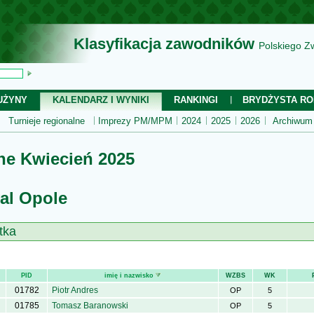
Klasyfikacja zawodników
Polskiego Z
UŻYNY
KALENDARZ I WYNIKI
RANKINGI
BRYDŻYSTA RO
Turnieje regionalne
Imprezy PM/MPM
2024
2025
2026
Archiwum
ne Kwiecień 2025
val Opole
tka
PID
imię i nazwisko
WZBS
WK
01782
Piotr Andres
OP
5
01785
Tomasz Baranowski
OP
5