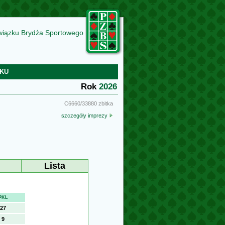
wiązku Brydża Sportowego
KU
Rok
2026
C6660/33880 zbitka
szczegóły imprezy
Lista
PKL
27
9