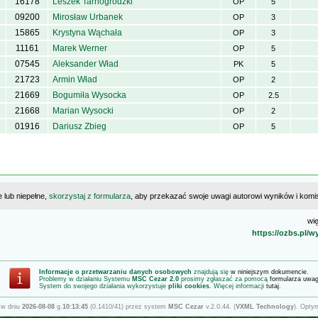
16178
Leszek Tarnogrodzki
OP
5
09200
Mirosław Urbanek
OP
3
15865
Krystyna Wąchała
OP
3
11161
Marek Werner
OP
5
07545
Aleksander Wład
PK
5
21723
Armin Wład
OP
2
21669
Bogumiła Wysocka
OP
2.5
21668
Marian Wysocki
OP
2
01916
Dariusz Zbieg
OP
5
e lub niepełne,
skorzystaj z formularza
, aby przekazać swoje uwagi autorowi wyników i komisj
wię
https://ozbs.pl/
Informacje o przetwarzaniu danych osobowych
znajdują się
w niniejszym dokumencie
.
Problemy w działaniu Systemu
MSC Cezar 2.0
prosimy zgłaszać za pomocą
formularza uwa
System do swojego działania wykorzystuje
pliki cookies
. Więcej informacji
tutaj
.
 w dniu
2026-08-08
g.
10:13:45
(0.1410/41) przez system
MSC Cezar
v.2.0.44. (
VXML Technology
). Opty