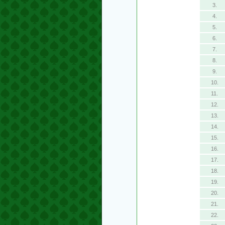
3.
4.
5.
6.
7.
8.
9.
10.
11.
12.
13.
14.
15.
16.
17.
18.
19.
20.
21.
22.