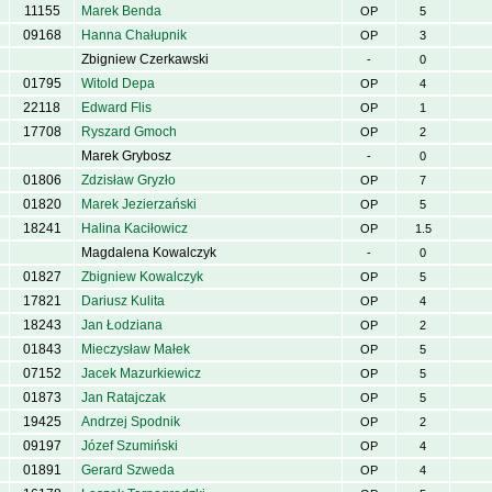
11155
Marek Benda
OP
5
09168
Hanna Chałupnik
OP
3
Zbigniew Czerkawski
-
0
01795
Witold Depa
OP
4
22118
Edward Flis
OP
1
17708
Ryszard Gmoch
OP
2
Marek Grybosz
-
0
01806
Zdzisław Gryzło
OP
7
01820
Marek Jezierzański
OP
5
18241
Halina Kaciłowicz
OP
1.5
Magdalena Kowalczyk
-
0
01827
Zbigniew Kowalczyk
OP
5
17821
Dariusz Kulita
OP
4
18243
Jan Łodziana
OP
2
01843
Mieczysław Małek
OP
5
07152
Jacek Mazurkiewicz
OP
5
01873
Jan Ratajczak
OP
5
19425
Andrzej Spodnik
OP
2
09197
Józef Szumiński
OP
4
01891
Gerard Szweda
OP
4