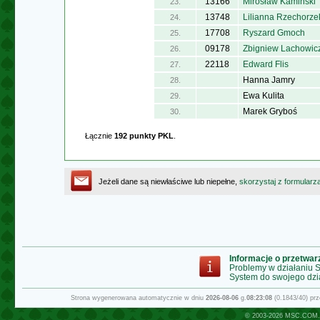
13166
Mirosław Kamiński
23.
13748
Lilianna Rzechorze
24.
17708
Ryszard Gmoch
25.
09178
Zbigniew Lachowic
26.
22118
Edward Flis
27.
Hanna Jamry
28.
Ewa Kulita
29.
Marek Gryboś
30.
Łącznie
192 punkty PKL
.
Jeżeli dane są niewłaściwe lub niepełne,
skorzystaj z formularz
Informacje o przetwa
Problemy w działaniu
System do swojego dzi
Strona wygenerowana automatycznie w dniu
2026-08-06
g.
08:23:08
(0.1843/40) pr
© 2003-2026
MSC.COM.