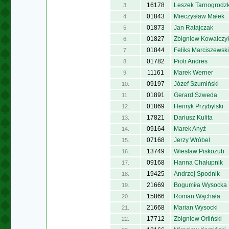
16178
Leszek Tarnogrodzk
3.
01843
Mieczysław Małek
4.
01873
Jan Ratajczak
5.
01827
Zbigniew Kowalczy
6.
01844
Feliks Marciszewski
7.
01782
Piotr Andres
8.
11161
Marek Werner
9.
09197
Józef Szumiński
10.
01891
Gerard Szweda
11.
01869
Henryk Przybylski
12.
17821
Dariusz Kulita
13.
09164
Marek Anyż
14.
07168
Jerzy Wróbel
15.
13749
Wiesław Piskozub
16.
09168
Hanna Chałupnik
17.
19425
Andrzej Spodnik
18.
21669
Bogumiła Wysocka
19.
15866
Roman Wąchała
20.
21668
Marian Wysocki
21.
17712
Zbigniew Orliński
22.