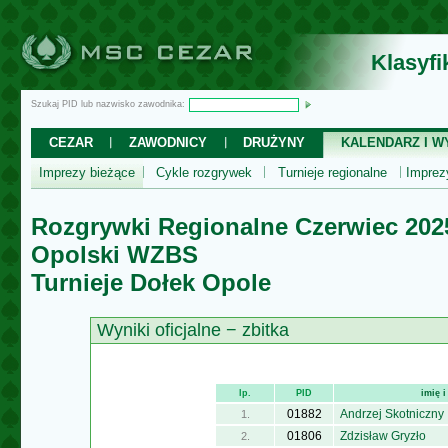
Klasyf
Szukaj PID lub nazwisko zawodnika:
CEZAR
ZAWODNICY
DRUŻYNY
KALENDARZ I WY
Imprezy bieżące
Cykle rozgrywek
Turnieje regionalne
Impre
Rozgrywki Regionalne Czerwiec 202
Opolski WZBS
Turnieje Dołek Opole
Wyniki oficjalne − zbitka
lp.
PID
imię 
01882
Andrzej Skotniczny
1.
01806
Zdzisław Gryzło
2.