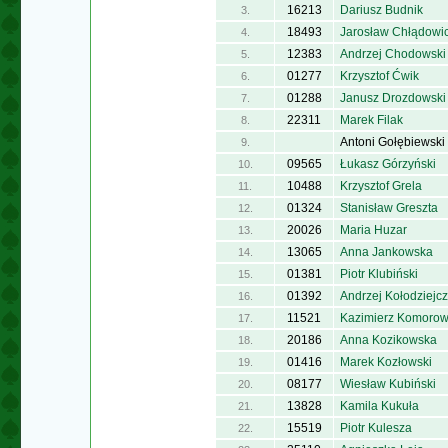
16213
Dariusz Budnik
3.
18493
Jarosław Chłądowi
4.
12383
Andrzej Chodowski
5.
01277
Krzysztof Ćwik
6.
01288
Janusz Drozdowski
7.
22311
Marek Filak
8.
Antoni Gołębiewski
9.
09565
Łukasz Górzyński
10.
10488
Krzysztof Grela
11.
01324
Stanisław Greszta
12.
20026
Maria Huzar
13.
13065
Anna Jankowska
14.
01381
Piotr Klubiński
15.
01392
Andrzej Kołodziejc
16.
11521
Kazimierz Komorow
17.
20186
Anna Kozikowska
18.
01416
Marek Kozłowski
19.
08177
Wiesław Kubiński
20.
13828
Kamila Kukuła
21.
15519
Piotr Kulesza
22.