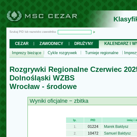
Klasyf
Szukaj PID lub nazwisko zawodnika:
CEZAR
ZAWODNICY
DRUŻYNY
KALENDARZ I WY
Imprezy bieżące
Cykle rozgrywek
Turnieje regionalne
Impre
Rozgrywki Regionalne Czerwiec 202
Dolnośląski WZBS
Wrocław - środowe
Wyniki oficjalne − zbitka
lp.
PID
imię i
01224
Marek Bałdysz
1.
10472
Samuel Bałdysz
2.