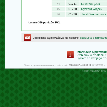
01711
Lech Warężak
44.
01720
Ryszard Wiącek
45.
01736
Jacek Wojnarowicz
46.
Łącznie
336 punktów PKL
.
Jeżeli dane są niewłaściwe lub niepełne,
skorzystaj z formularz
Informacje o przetwa
Problemy w działaniu
System do swojego dzi
Strona wygenerowana automatycznie w dniu
2026-08-07
g.
09:03:14
(0.1538/56) pr
© 2003-2026
MSC.COM.