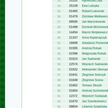
25110
Agnieszka Leja
23.
25109
Ewa Lubryka
24.
01465
Robert Łukomski
25.
01478
Zdzisław Malkiewic
26.
09595
Jan Marcinkowski
27.
01499
Dominik Michniews
28.
14454
Marcin Motykiewicz
29.
21337
Anna Napierajczyk
30.
16699
Arkadiusz Poziemsk
31.
01595
Andrzej Robak
32.
01596
Małgorzata Robak
33.
01615
Jan Sadowski
34.
22574
Wojciech Sadowski
35.
01632
Aleksander Skorup
36.
01641
Zbigniew Sobczyk
37.
01648
Zbigniew Sosna
38.
01662
Tomasz Struzik
39.
01664
Andrzej Suchodolsk
40.
11572
Wojciech Szałapak
41.
01670
Jan Szamkołowicz
42.
09654
Lilianna Szatańska
43.