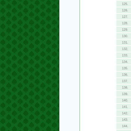
125.
126.
127.
128.
129.
130.
131.
132.
133.
134.
135.
136.
137.
138.
139.
140.
141.
142.
143.
144.