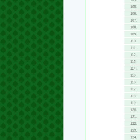
105.
106.
107.
108.
109.
110.
111.
112.
113.
114.
115.
116.
117.
118.
119.
120.
121.
122.
123.
124.