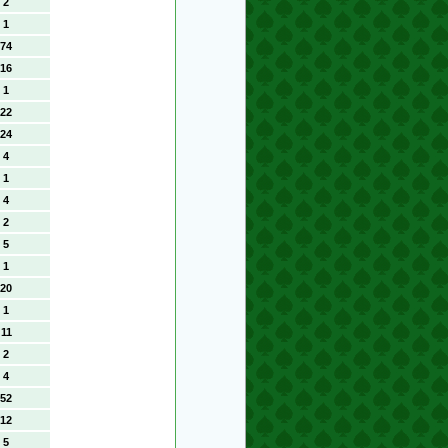
2
1
74
16
1
22
24
4
1
4
2
5
1
20
1
11
2
4
52
12
5