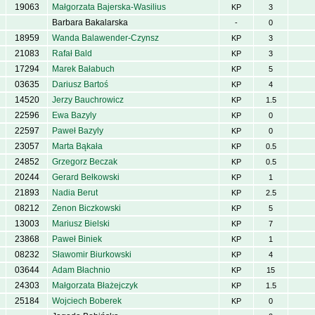
19063
Małgorzata Bajerska-Wasilius
KP
3
Barbara Bakalarska
-
0
18959
Wanda Balawender-Czynsz
KP
3
21083
Rafał Bald
KP
3
17294
Marek Bałabuch
KP
5
03635
Dariusz Bartoś
KP
4
14520
Jerzy Bauchrowicz
KP
1.5
22596
Ewa Bazyly
KP
0
22597
Paweł Bazyly
KP
0
23057
Marta Bąkała
KP
0.5
24852
Grzegorz Beczak
KP
0.5
20244
Gerard Bełkowski
KP
1
21893
Nadia Berut
KP
2.5
08212
Zenon Biczkowski
KP
5
13003
Mariusz Bielski
KP
7
23868
Paweł Biniek
KP
1
08232
Sławomir Biurkowski
KP
4
03644
Adam Błachnio
KP
15
24303
Małgorzata Błażejczyk
KP
1.5
25184
Wojciech Boberek
KP
0