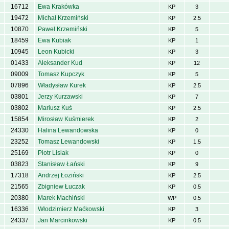
16712
Ewa Krakówka
KP
3
19472
Michał Krzemiński
KP
2.5
10870
Paweł Krzemiński
KP
5
18459
Ewa Kubiak
KP
1
10945
Leon Kubicki
KP
3
01433
Aleksander Kud
KP
12
09009
Tomasz Kupczyk
KP
5
07896
Władysław Kurek
KP
2.5
03801
Jerzy Kurzawski
KP
7
03802
Mariusz Kuś
KP
2.5
15854
Mirosław Kuśmierek
KP
2
24330
Halina Lewandowska
KP
0
23252
Tomasz Lewandowski
KP
1.5
25169
Piotr Lisiak
KP
0
03823
Stanisław Łański
KP
9
17318
Andrzej Łoziński
KP
2.5
21565
Zbigniew Łuczak
KP
0.5
20380
Marek Machiński
WP
0.5
16336
Włodzimierz Maćkowski
KP
3
24337
Jan Marcinkowski
KP
0.5