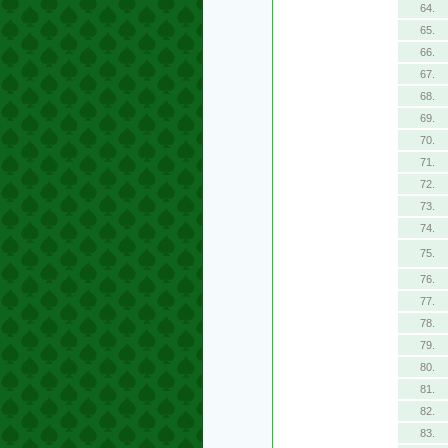
64.
65.
66.
67.
68.
69.
70.
71.
72.
73.
74.
75.
76.
77.
78.
79.
80.
81.
82.
83.