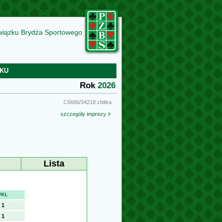
wiązku Brydża Sportowego
KU
Rok
2026
C6666/34218 zbitka
szczegóły imprezy
Lista
PKL
1
1