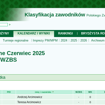
Klasyfikacja zawodników
Polskiego Z
UŻYNY
KALENDARZ I WYNIKI
RANKINGI
BRYDŻYSTA RO
Turnieje regionalne
Imprezy PM/MPM
2024
2025
2026
Archiwum
ne Czerwiec 2025
i WZBS
tka
PID
imię i nazwisko
WZBS
WK
Andrzej Arcimowicz
-
0
Teresa Arcimowicz
-
0