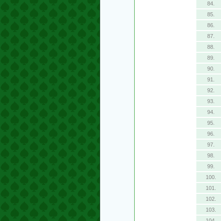
84.
85.
86.
87.
88.
89.
90.
91.
92.
93.
94.
95.
96.
97.
98.
99.
100.
101.
102.
103.
104.