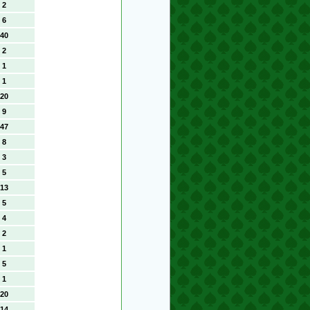
2
6
40
2
1
1
20
9
47
8
3
5
13
5
4
2
1
5
1
20
14