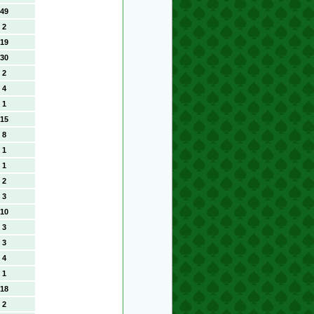
49
2
19
30
2
4
1
15
8
1
1
2
3
10
3
3
4
1
18
2