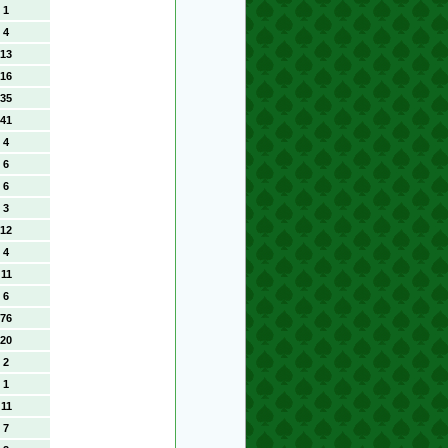
1
4
13
16
35
41
4
6
6
3
12
4
11
6
76
20
2
1
11
7