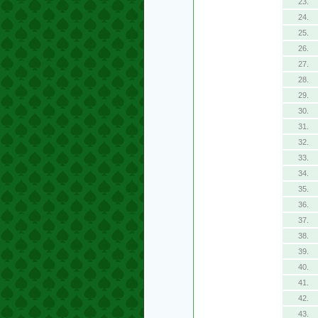
23.
24.
25.
26.
27.
28.
29.
30.
31.
32.
33.
34.
35.
36.
37.
38.
39.
40.
41.
42.
43.