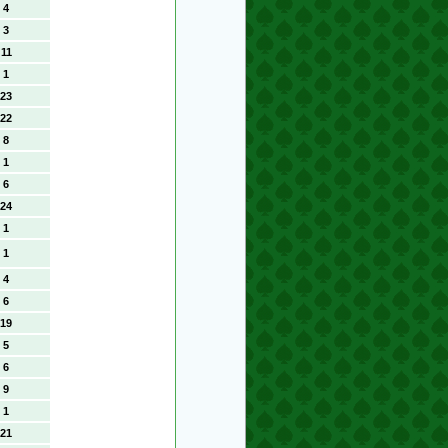
4
3
11
1
23
22
8
1
6
24
1
1
4
6
19
5
6
9
1
21