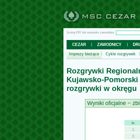
Szukaj PID lub nazwisko zawodnika:
CEZAR
ZAWODNICY
DR
Imprezy bieżące
Cykle rozgrywek
Rozgrywki Regional
Kujawsko-Pomorsk
rozgrywki w okręgu
Wyniki oficjalne − zbi
lp.
1.
2.