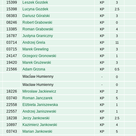
15399
Leszek Gozdek
KP
3
15398
Lucyna Gozdek
KP
2.5
08383
Dariusz Góralski
KP
3
08246
Robert Grabowski
KP
0
13385
Roman Grabowski
KP
4
16787
Justyna Graniczny
KP
3
03714
Andrzej Grela
KP
11
03715
Marek Grewling
KP
3
24147
Grzegorz Gronowski
KP
1
19420
Marek Grużewski
KP
3
21566
Adam Grzona
KP
0.5
Wacĺaw Humienny
-
0
Wacław Humienny
-
0
18226
Mirosław Jackiewicz
KP
2
03740
Roman Janczarek
KP
5
22558
Elżbieta Janiszewska
KP
1
22557
Andrzej Janiszewski
KP
1
18238
Jerzy Jankowski
KP
2.5
10897
Kazimierz Jankowski
KP
4
03743
Marian Jankowski
KP
5