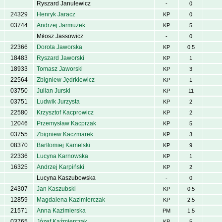
Ryszard Janulewicz
-
0
24329
Henryk Jaracz
KP
0
03744
Andrzej Jarmużek
KP
5
Miłosz Jassowicz
-
0
22366
Dorota Jaworska
KP
0.5
18483
Ryszard Jaworski
KP
1
18933
Tomasz Jaworski
KP
3
22564
Zbigniew Jędrkiewicz
KP
1
03750
Julian Jurski
KP
11
03751
Ludwik Jurzysta
KP
2
22580
Krzysztof Kacprowicz
KP
2
12046
Przemysław Kacprzak
KP
5
03755
Zbigniew Kaczmarek
KP
3
08370
Bartłomiej Kamelski
KP
9
22336
Lucyna Karnowska
KP
1
16325
Andrzej Karpiński
KP
2
Lucyna Kaszubowska
-
0
24307
Jan Kaszubski
KP
0.5
12859
Magdalena Kazimierczak
KP
2.5
21571
Anna Kazimierska
PM
1.5
03765
Józef Kaźmierczak
KP
5