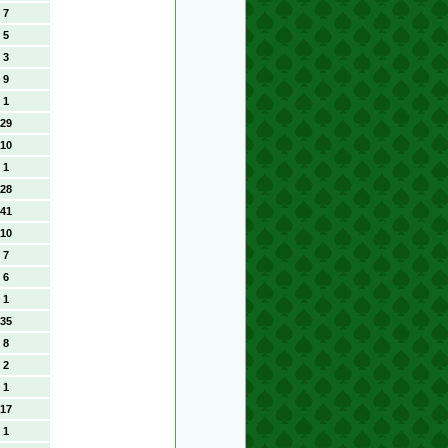
7
5
3
9
1
29
10
1
28
41
10
7
6
1
35
8
2
1
17
1