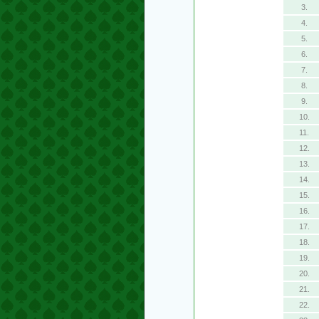
3.
4.
5.
6.
7.
8.
9.
10.
11.
12.
13.
14.
15.
16.
17.
18.
19.
20.
21.
22.