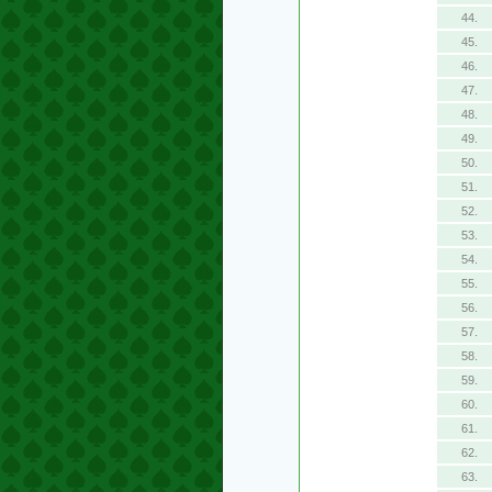
44.
45.
46.
47.
48.
49.
50.
51.
52.
53.
54.
55.
56.
57.
58.
59.
60.
61.
62.
63.