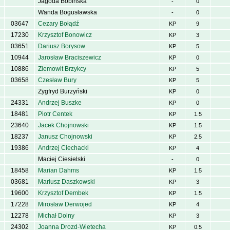
Jagoda Bobińska
-
0
Wanda Bogusławska
-
0
03647
Cezary Bołądź
KP
9
17230
Krzysztof Bonowicz
KP
3
03651
Dariusz Borysow
KP
5
10944
Jarosław Braciszewicz
KP
0
10886
Ziemowit Brzykcy
KP
5
03658
Czesław Bury
KP
5
Zygfryd Burzyński
KP
0
24331
Andrzej Buszke
KP
0
18481
Piotr Centek
KP
1.5
23640
Jacek Chojnowski
KP
1.5
18237
Janusz Chojnowski
KP
2.5
19386
Andrzej Ciechacki
KP
4
Maciej Ciesielski
-
0
18458
Marian Dahms
KP
1.5
03681
Mariusz Daszkowski
KP
3
19600
Krzysztof Dembek
KP
1.5
17228
Mirosław Derwojed
KP
4
12278
Michał Dolny
KP
3
24302
Joanna Drozd-Wietecha
KP
0.5