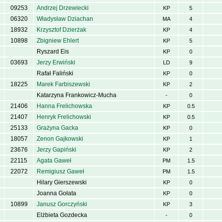
09253
Andrzej Drzewiecki
KP
5
06320
Władysław Dziachan
MA
4
18932
Krzysztof Dzierżak
KP
4
10898
Zbigniew Ehlert
KP
5
Ryszard Eis
KP
0
03693
Jerzy Erwiński
LD
9
Rafał Faliński
KP
0
18225
Marek Farbiszewski
KP
2
Katarzyna Frankowicz-Mucha
-
0
21406
Hanna Frelichowska
KP
0.5
21407
Henryk Frelichowski
KP
0.5
25133
Grażyna Gacka
KP
0
18057
Zenon Gajkowski
KP
1
23676
Jerzy Gapiński
KP
2
22115
Agata Gaweł
PM
1.5
22072
Remigiusz Gaweł
PM
1.5
Hilary Gierszewski
KP
0
Joanna Gołata
KP
0
10899
Janusz Gorczyński
KP
3
Elżbieta Gozdecka
-
0