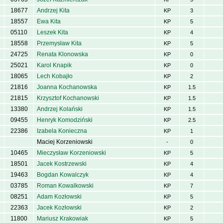
18677
Andrzej Kita
KP
3
18557
Ewa Kita
KP
5
05110
Leszek Kita
KP
4
18558
Przemysław Kita
KP
5
24725
Renata Klonowska
KP
0
25021
Karol Knapik
KP
0
18065
Lech Kobajło
KP
2
21816
Joanna Kochanowska
KP
1.5
21815
Krzysztof Kochanowski
KP
1.5
13380
Andrzej Kolański
KP
1.5
09455
Henryk Komodziński
KP
2.5
22386
Izabela Konieczna
KP
1
Maciej Korzeniowski
-
0
10465
Mieczysław Korzeniowski
KP
5
18501
Jacek Kostrzewski
KP
4
19463
Bogdan Kowalczyk
KP
4
03785
Roman Kowalkowski
KP
7
08251
Adam Kozłowski
KP
5
22363
Jacek Kozłowski
KP
2
11800
Mariusz Krakowiak
KP
5