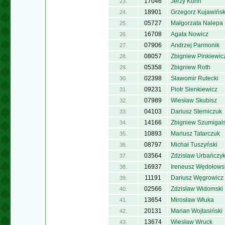
17046
Jerzy Kuhn
23.
18901
Grzegorz Kujawińsk
24.
05727
Małgorzata Nalepa
25.
16708
Agata Nowicz
26.
07906
Andrzej Parmonik
27.
08057
Zbigniew Pinkiewic
28.
05358
Zbigniew Roth
29.
02398
Sławomir Rutecki
30.
09231
Piotr Sienkiewicz
31.
07989
Wiesław Skubisz
32.
04103
Dariusz Sterniczuk
33.
14166
Zbigniew Szumigals
34.
10893
Mariusz Tatarczuk
35.
08797
Michał Tuszyński
36.
03564
Zdzisław Urbańczy
37.
16937
Ireneusz Wędołows
38.
11191
Dariusz Węgrowicz
39.
02566
Zdzisław Widomski
40.
13654
Mirosław Włuka
41.
20131
Marian Wojtasiński
42.
13674
Wiesław Wruck
43.