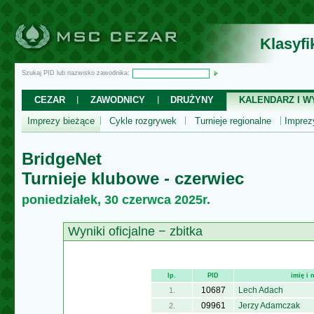
Klasyf
Szukaj PID lub nazwisko zawodnika:
CEZAR
ZAWODNICY
DRUŻYNY
KALENDARZ I WY
Imprezy bieżące
Cykle rozgrywek
Turnieje regionalne
Impre
BridgeNet
Turnieje klubowe - czerwiec
poniedziałek, 30 czerwca 2025r.
Wyniki oficjalne − zbitka
lp.
PID
imię i
10687
Lech Adach
1.
09961
Jerzy Adamczak
2.