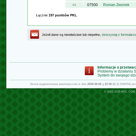
07500
Roman Zwonek
44.
Łącznie
197 punktów PKL
.
Jeżeli dane są niewłaściwe lub niepełne,
skorzystaj z formularz
Informacje o przetwa
Problemy w działaniu
System do swojego dzi
Strona wygenerowana automatycznie w dniu
2026-08-06
g.
23:06:11
(0.2540/54) pr
© 2003-2026
MSC.COM.