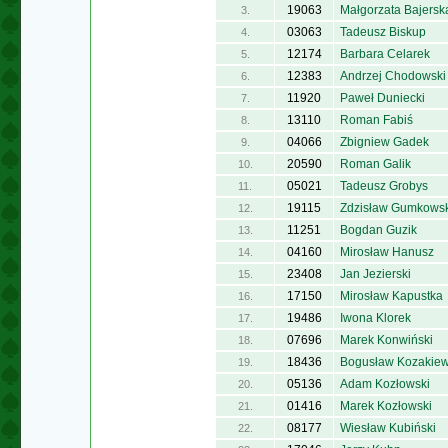
19063
Małgorzata Bajersk
3.
03063
Tadeusz Biskup
4.
12174
Barbara Celarek
5.
12383
Andrzej Chodowski
6.
11920
Paweł Duniecki
7.
13110
Roman Fabiś
8.
04066
Zbigniew Gadek
9.
20590
Roman Galik
10.
05021
Tadeusz Grobys
11.
19115
Zdzisław Gumkowsk
12.
11251
Bogdan Guzik
13.
04160
Mirosław Hanusz
14.
23408
Jan Jezierski
15.
17150
Mirosław Kapustka
16.
19486
Iwona Klorek
17.
07696
Marek Konwiński
18.
18436
Bogusław Kozakiew
19.
05136
Adam Kozłowski
20.
01416
Marek Kozłowski
21.
08177
Wiesław Kubiński
22.