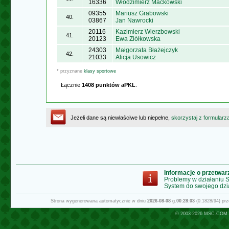
16336
Włodzimierz Maćkowski
09355
Mariusz Grabowski
40.
03867
Jan Nawrocki
20116
Kazimierz Wierzbowski
41.
20123
Ewa Ziółkowska
24303
Małgorzata Błażejczyk
42.
21033
Alicja Usowicz
* przyznane
klasy sportowe
Łącznie
1408 punktów aPKL
.
Jeżeli dane są niewłaściwe lub niepełne,
skorzystaj z formularz
Informacje o przetwa
Problemy w działaniu
System do swojego dzi
Strona wygenerowana automatycznie w dniu
2026-08-08
g.
00:28:03
(0.1828/94) pr
© 2003-2026
MSC.COM.