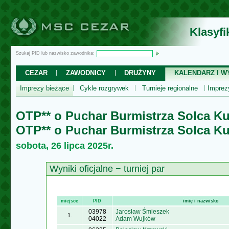
Klasyf
Szukaj PID lub nazwisko zawodnika:
CEZAR
ZAWODNICY
DRUŻYNY
KALENDARZ I WY
Imprezy bieżące
Cykle rozgrywek
Turnieje regionalne
Impre
OTP** o Puchar Burmistrza Solca K
OTP** o Puchar Burmistrza Solca K
sobota, 26 lipca 2025r.
Wyniki oficjalne − turniej par
miejsce
PID
imię i nazwisko
03978
Jarosław Śmieszek
1.
04022
Adam Wujków