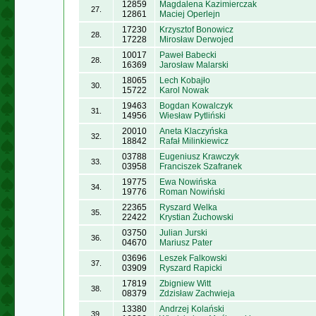
12859
Magdalena Kazimierczak
27.
12861
Maciej Operlejn
17230
Krzysztof Bonowicz
28.
17228
Mirosław Derwojed
10017
Paweł Babecki
28.
16369
Jarosław Malarski
18065
Lech Kobajło
30.
15722
Karol Nowak
19463
Bogdan Kowalczyk
31.
14956
Wiesław Pytliński
20010
Aneta Klaczyńska
32.
18842
Rafał Milinkiewicz
03788
Eugeniusz Krawczyk
33.
03958
Franciszek Szafranek
19775
Ewa Nowińska
34.
19776
Roman Nowiński
22365
Ryszard Welka
35.
22422
Krystian Żuchowski
03750
Julian Jurski
36.
04670
Mariusz Pater
03696
Leszek Falkowski
37.
03909
Ryszard Rapicki
17819
Zbigniew Witt
38.
08379
Zdzisław Zachwieja
13380
Andrzej Kolański
39.