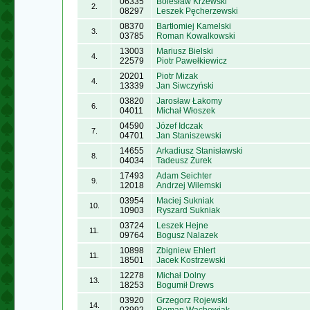
06335
Bolesław Krzewski
2.
08297
Leszek Pęcherzewski
08370
Bartłomiej Kamelski
3.
03785
Roman Kowalkowski
13003
Mariusz Bielski
4.
22579
Piotr Pawełkiewicz
20201
Piotr Mizak
4.
13339
Jan Siwczyński
03820
Jarosław Łakomy
6.
04011
Michał Włoszek
04590
Józef Idczak
7.
04701
Jan Staniszewski
14655
Arkadiusz Stanisławski
8.
04034
Tadeusz Żurek
17493
Adam Seichter
9.
12018
Andrzej Wilemski
03954
Maciej Sukniak
10.
10903
Ryszard Sukniak
03724
Leszek Hejne
11.
09764
Bogusz Nalazek
10898
Zbigniew Ehlert
11.
18501
Jacek Kostrzewski
12278
Michał Dolny
13.
18253
Bogumił Drews
03920
Grzegorz Rojewski
14.