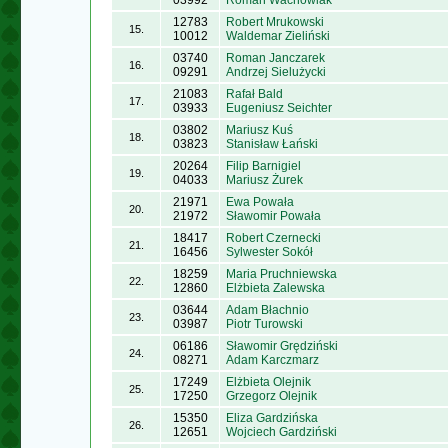
03992
Roman Wachowiak
12783
Robert Mrukowski
15.
10012
Waldemar Zieliński
03740
Roman Janczarek
16.
09291
Andrzej Sielużycki
21083
Rafał Bald
17.
03933
Eugeniusz Seichter
03802
Mariusz Kuś
18.
03823
Stanisław Łański
20264
Filip Barnigiel
19.
04033
Mariusz Żurek
21971
Ewa Powała
20.
21972
Sławomir Powała
18417
Robert Czernecki
21.
16456
Sylwester Sokół
18259
Maria Pruchniewska
22.
12860
Elżbieta Zalewska
03644
Adam Błachnio
23.
03987
Piotr Turowski
06186
Sławomir Grędziński
24.
08271
Adam Karczmarz
17249
Elżbieta Olejnik
25.
17250
Grzegorz Olejnik
15350
Eliza Gardzińska
26.
12651
Wojciech Gardziński