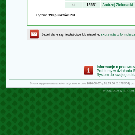
15651
Andrzej Zielonacki
44.
Łącznie
390 punktów PKL
.
Jeżeli dane są niewłaściwe lub niepełne,
skorzystaj z formularz
Informacje o przetwa
Problemy w działaniu
System do swojego dzi
Strona wygenerowana automatycznie w dniu
2026-08-07
g.
01:39:06
(0.1785/54) pr
© 2003-2026
MSC.COM.