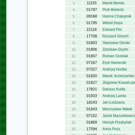
11155
Marek Benda
3.
01787
Piotr Bielecki
4.
09168
Hanna Chałupnik
5.
01795
Witold Depa
6.
22118
Edward Flis
7.
17708
Ryszard Gmoch
8.
01803
Stanisław Górski
9.
01806
Zdzisław Gryzło
10.
01807
Roman Grzelak
11.
07167
Eryk Hamerski
12.
07327
Andrzej Huńka
13.
01820
Marek Jezierzański
14.
01827
Zbigniew Kowalczy
15.
17821
Dariusz Kulita
16.
01833
Andrzej Lamla
17.
18243
Jan Łodziana
18.
01843
Mieczysław Małek
19.
07152
Jacek Mazurkiewic
20.
01869
Henryk Przybylski
21.
17594
Anna Pusz
22.