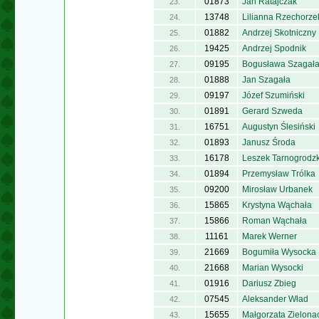
01873
Jan Ratajczak
23.
13748
Lilianna Rzechorze
24.
01882
Andrzej Skotniczny
25.
19425
Andrzej Spodnik
26.
09195
Bogusława Szagał
27.
01888
Jan Szagała
28.
09197
Józef Szumiński
29.
01891
Gerard Szweda
30.
16751
Augustyn Ślesiński
31.
01893
Janusz Środa
32.
16178
Leszek Tarnogrodzk
33.
01894
Przemysław Trólka
34.
09200
Mirosław Urbanek
35.
15865
Krystyna Wąchała
36.
15866
Roman Wąchała
37.
11161
Marek Werner
38.
21669
Bogumiła Wysocka
39.
21668
Marian Wysocki
40.
01916
Dariusz Zbieg
41.
07545
Aleksander Wład
42.
15655
Małgorzata Zielona
43.