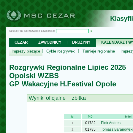
Klasyf
Szukaj PID lub nazwisko zawodnika:
CEZAR
ZAWODNICY
DRUŻYNY
KALENDARZ I WY
Imprezy bieżące
Cykle rozgrywek
Turnieje regionalne
Impre
Rozgrywki Regionalne Lipiec 2025
Opolski WZBS
GP Wakacyjne H.Festival Opole
Wyniki oficjalne − zbitka
lp.
PID
imię 
01782
Piotr Andres
1.
01785
Tomasz Baranowsk
2.