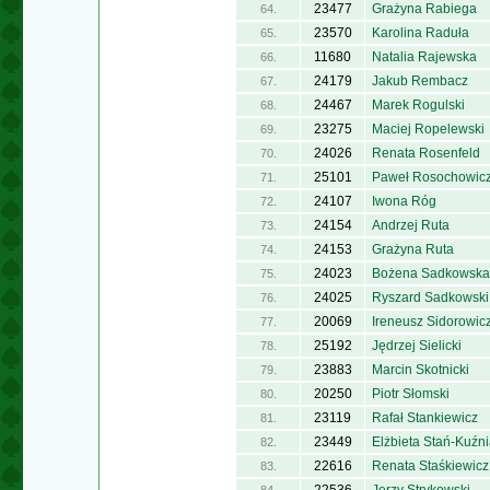
23477
Grażyna Rabiega
64.
23570
Karolina Raduła
65.
11680
Natalia Rajewska
66.
24179
Jakub Rembacz
67.
24467
Marek Rogulski
68.
23275
Maciej Ropelewski
69.
24026
Renata Rosenfeld
70.
25101
Paweł Rosochowic
71.
24107
Iwona Róg
72.
24154
Andrzej Ruta
73.
24153
Grażyna Ruta
74.
24023
Bożena Sadkowska
75.
24025
Ryszard Sadkowski
76.
20069
Ireneusz Sidorowic
77.
25192
Jędrzej Sielicki
78.
23883
Marcin Skotnicki
79.
20250
Piotr Słomski
80.
23119
Rafał Stankiewicz
81.
23449
Elżbieta Stań-Kuźn
82.
22616
Renata Staśkiewicz
83.