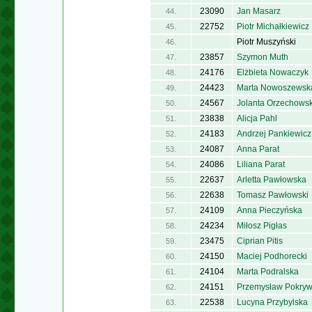
23090
Jan Masarz
44.
22752
Piotr Michałkiewicz
45.
Piotr Muszyński
46.
23857
Szymon Muth
47.
24176
Elżbieta Nowaczyk
48.
24423
Marta Nowoszewsk
49.
24567
Jolanta Orzechows
50.
23838
Alicja Pahl
51.
24183
Andrzej Pankiewicz
52.
24087
Anna Parat
53.
24086
Liliana Parat
54.
22637
Arletta Pawłowska
55.
22638
Tomasz Pawłowski
56.
24109
Anna Pieczyńska
57.
24234
Miłosz Pigłas
58.
23475
Ciprian Pitis
59.
24150
Maciej Podhorecki
60.
24104
Marta Podralska
61.
24151
Przemysław Pokry
62.
22538
Lucyna Przybylska
63.