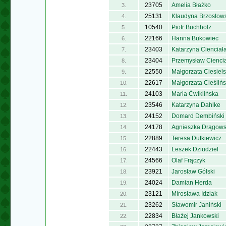
23705
Amelia Błażko
3.
25131
Klaudyna Brzostow
4.
10540
Piotr Buchholz
5.
22166
Hanna Bukowiec
6.
23403
Katarzyna Cienciał
7.
23404
Przemysław Cienci
8.
22550
Małgorzata Ciesiel
9.
22617
Małgorzata Cieśliń
10.
24103
Maria Ćwiklińska
11.
23546
Katarzyna Dahlke
12.
24152
Domard Dembiński
13.
24178
Agnieszka Drągow
14.
22889
Teresa Dutkiewicz
15.
22443
Leszek Dziudziel
16.
24566
Olaf Frączyk
17.
23921
Jarosław Gólski
18.
24024
Damian Herda
19.
23121
Mirosława Idziak
20.
23262
Sławomir Janiński
21.
22834
Błażej Jankowski
22.