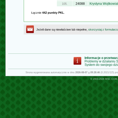
24088
Krystyna Wojtkowia
105.
Łącznie
442 punkty PKL
.
Jeżeli dane są niewłaściwe lub niepełne,
skorzystaj z formularz
Informacje o przetwa
Problemy w działaniu
System do swojego dzi
Strona wygenerowana automatycznie w dniu
2026-08-07
g.
09:28:46
(0.2021/115) p
© 2003-2026
MSC.COM.