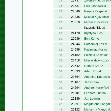
22737
Zbigniew Jarosiewi
23.
22537
Ewa Jasnowska
24.
22549
Renata Kasperek
25.
22836
Mikołaj Kędzierski
26.
25019
Michał Klincewicz
27.
Krzysztof Klupś
28.
24170
Krystyna Kłos
29.
22539
Ewa Konys
30.
24644
Bartłomiej Kosiol
31.
24689
Kazimierz Kostro
32.
24182
Elżbieta Kowalak
33.
23418
Mieczysław Kozak
34.
22542
Roman Krenz
35.
23633
Adam Królak
36.
21664
Antonina Kuberska
37.
25187
Jan Kubiak
38.
24294
Andrzej Kuczyński
39.
21101
Leonard Lubina
40.
22189
Jan Ludwig
41.
23091
Magdalena Łabędz
42.
23122
Marianna Manysiak
43.