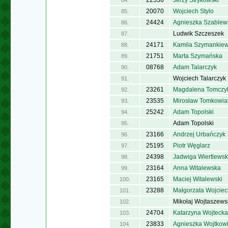
22536
Jerzy Strykowski
84.
20070
Wojciech Stylo
85.
24424
Agnieszka Szablew
86.
Ludwik Szczeszek
87.
24171
Kamila Szymankiew
88.
21751
Marta Szymańska
89.
08768
Adam Talarczyk
90.
Wojciech Talarczyk
91.
23261
Magdalena Tomczy
92.
23535
Mirosław Tomkowia
93.
25242
Adam Topolski
94.
Adam Topolski
95.
23166
Andrzej Urbańczyk
96.
25195
Piotr Węglarz
97.
24398
Jadwiga Wiertlews
98.
23164
Anna Witalewska
99.
23165
Maciej Witalewski
100.
23288
Małgorzata Wojcie
101.
Mikołaj Wojtaszews
102.
24704
Katarzyna Wojtecka
103.
23833
Agnieszka Wojtkow
104.