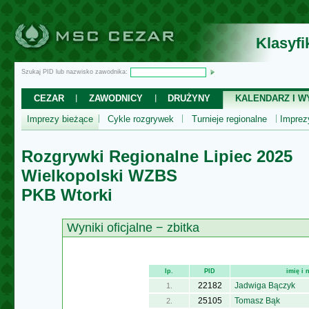
Klasyf
Szukaj PID lub nazwisko zawodnika:
CEZAR
ZAWODNICY
DRUŻYNY
KALENDARZ I WY
Imprezy bieżące
Cykle rozgrywek
Turnieje regionalne
Impre
Rozgrywki Regionalne Lipiec 2025
Wielkopolski WZBS
PKB Wtorki
Wyniki oficjalne − zbitka
lp.
PID
imię i
22182
Jadwiga Bączyk
1.
25105
Tomasz Bąk
2.