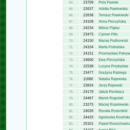
23709
Pola Pawlak
64.
22637
Arletta Pawłowska
65.
22638
Tomasz Pawłowski
66.
24109
Anna Pieczyńska
67.
24234
Miłosz Pigłas
68.
23475
Ciprian Pitis
69.
24150
Maciej Podhorecki
70.
24104
Marta Podralska
71.
24151
Przemysław Pokry
72.
24600
Ewa Pórczyńska
73.
22538
Lucyna Przybylska
74.
23477
Grażyna Rabiega
75.
11680
Natalia Rajewska
76.
23834
Jerzy Rajewski
77.
24179
Jakub Rembacz
78.
24467
Marek Rogulski
79.
23275
Maciej Ropelewski
80.
24026
Renata Rosenfeld
81.
24425
Agnieszka Rosińsk
82.
25101
Paweł Rosochowic
83.