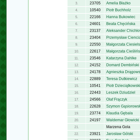
23705
Amelia Błażko
3.
10540
Piotr Buchholz
4.
22166
Hanna Bukowiec
5.
24601
Beata Chęcińska
6.
23137
Aleksander Chichło
7.
23404
Przemysław Cienci
8.
22550
Małgorzata Ciesiel
9.
22617
Małgorzata Cieśliń
10.
23546
Katarzyna Dahlke
11.
24152
Domard Dembiński
12.
24178
Agnieszka Drągow
13.
22889
Teresa Dutkiewicz
14.
10541
Piotr Dzieciątkowsk
15.
22443
Leszek Dziudziel
16.
24566
Olaf Frączyk
17.
22628
Szymon Gąsiorowsk
18.
23774
Klaudia Gębala
19.
24197
Waldemar Głowicki
20.
Marzena Gola
21.
23921
Jarosław Gólski
22.