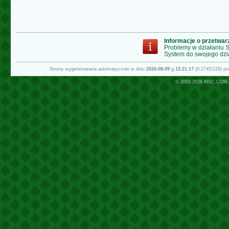
Informacje o przetwa
Problemy w działaniu
System do swojego dzi
Strona wygenerowana automatycznie w dniu
2026-08-09
g.
13:21:17
(0.2745/129) p
© 2003-2026
MSC.COM.