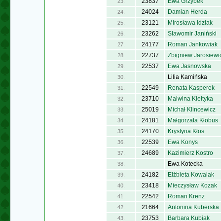
23837
Ewa Grzybek
23.
24024
Damian Herda
24.
23121
Mirosława Idziak
25.
23262
Sławomir Janiński
26.
24177
Roman Jankowiak
27.
22737
Zbigniew Jarosiewi
28.
22537
Ewa Jasnowska
29.
Lilia Kamińska
30.
22549
Renata Kasperek
31.
23710
Malwina Kiełtyka
32.
25019
Michał Klincewicz
33.
24181
Małgorzata Kłobus
34.
24170
Krystyna Kłos
35.
22539
Ewa Konys
36.
24689
Kazimierz Kostro
37.
Ewa Kotecka
38.
24182
Elżbieta Kowalak
39.
23418
Mieczysław Kozak
40.
22542
Roman Krenz
41.
21664
Antonina Kuberska
42.
23753
Barbara Kubiak
43.