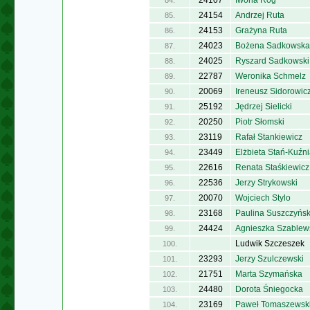
24107
Iwona Róg
84.
24154
Andrzej Ruta
85.
24153
Grażyna Ruta
86.
24023
Bożena Sadkowska
87.
24025
Ryszard Sadkowski
88.
22787
Weronika Schmelz
89.
20069
Ireneusz Sidorowic
90.
25192
Jędrzej Sielicki
91.
20250
Piotr Słomski
92.
23119
Rafał Stankiewicz
93.
23449
Elżbieta Stań-Kuźn
94.
22616
Renata Staśkiewicz
95.
22536
Jerzy Strykowski
96.
20070
Wojciech Stylo
97.
23168
Paulina Suszczyńs
98.
24424
Agnieszka Szablew
99.
Ludwik Szczeszek
100.
23293
Jerzy Szulczewski
101.
21751
Marta Szymańska
102.
24480
Dorota Śniegocka
103.
23169
Paweł Tomaszewsk
104.