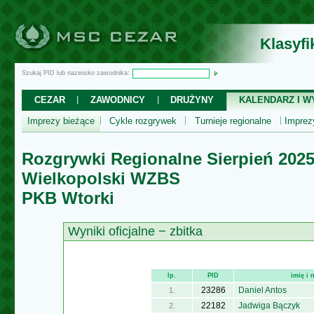
Klasyf
Szukaj PID lub nazwisko zawodnika:
CEZAR
ZAWODNICY
DRUŻYNY
KALENDARZ I WY
Imprezy bieżące
Cykle rozgrywek
Turnieje regionalne
Impre
Rozgrywki Regionalne Sierpień 202
Wielkopolski WZBS
PKB Wtorki
Wyniki oficjalne − zbitka
lp.
PID
imię i
23286
Daniel Antos
1.
22182
Jadwiga Bączyk
2.