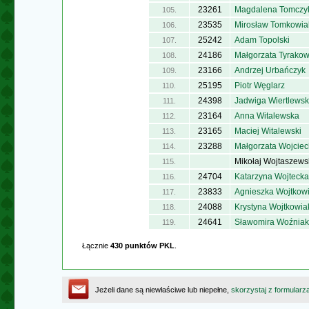
23261
Magdalena Tomczy
105.
23535
Mirosław Tomkowia
106.
25242
Adam Topolski
107.
24186
Małgorzata Tyrako
108.
23166
Andrzej Urbańczyk
109.
25195
Piotr Węglarz
110.
24398
Jadwiga Wiertlews
111.
23164
Anna Witalewska
112.
23165
Maciej Witalewski
113.
23288
Małgorzata Wojcie
114.
Mikołaj Wojtaszews
115.
24704
Katarzyna Wojtecka
116.
23833
Agnieszka Wojtkow
117.
24088
Krystyna Wojtkowia
118.
24641
Sławomira Woźniak
119.
Łącznie
430 punktów PKL
.
Jeżeli dane są niewłaściwe lub niepełne,
skorzystaj z formularz