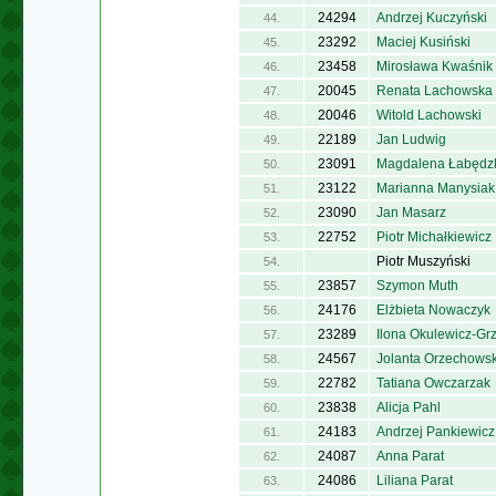
24294
Andrzej Kuczyński
44.
23292
Maciej Kusiński
45.
23458
Mirosława Kwaśnik
46.
20045
Renata Lachowska
47.
20046
Witold Lachowski
48.
22189
Jan Ludwig
49.
23091
Magdalena Łabędz
50.
23122
Marianna Manysiak
51.
23090
Jan Masarz
52.
22752
Piotr Michałkiewicz
53.
Piotr Muszyński
54.
23857
Szymon Muth
55.
24176
Elżbieta Nowaczyk
56.
23289
Ilona Okulewicz-Gr
57.
24567
Jolanta Orzechows
58.
22782
Tatiana Owczarzak
59.
23838
Alicja Pahl
60.
24183
Andrzej Pankiewicz
61.
24087
Anna Parat
62.
24086
Liliana Parat
63.