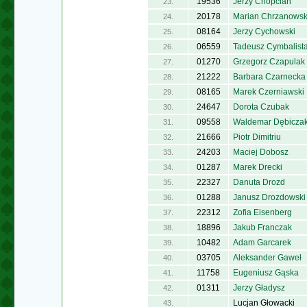
19536
Jerzy Chopcian
23.
20178
Marian Chrzanowsk
24.
08164
Jerzy Cychowski
25.
06559
Tadeusz Cymbalist
26.
01270
Grzegorz Czapulak
27.
21222
Barbara Czarnecka
28.
08165
Marek Czerniawski
29.
24647
Dorota Czubak
30.
09558
Waldemar Dębicza
31.
21666
Piotr Dimitriu
32.
24203
Maciej Dobosz
33.
01287
Marek Drecki
34.
22327
Danuta Drozd
35.
01288
Janusz Drozdowski
36.
22312
Zofia Eisenberg
37.
18896
Jakub Franczak
38.
10482
Adam Garcarek
39.
03705
Aleksander Gaweł
40.
11758
Eugeniusz Gąska
41.
01311
Jerzy Gładysz
42.
Lucjan Głowacki
43.