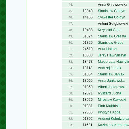
Anna Gniewowska
44.
13843
Stanisław Gołdyn
45.
14165
Sylwester Gołdyn
46.
Antoni Gołębiewski
47.
10488
Krzysztof Grela
48.
01324
Stanisław Greszta
49.
01329
Stanisław Grybel
50.
24519
Artur Haister
51.
13583
Jerzy Hawryliszyn
52.
18473
Małgorzata Hawryli
53.
13118
Andrzej Janiak
54.
01354
Stanisław Janiak
55.
13065
Anna Jankowska
56.
01359
Albert Jasiorowski
57.
19571
Ryszard Jucha
58.
18926
Mirosław Kawecki
59.
01381
Piotr Klubiński
60.
22566
Krystyna Koba
61.
01392
Andrzej Kołodziejc
62.
11521
Kazimierz Komorow
63.