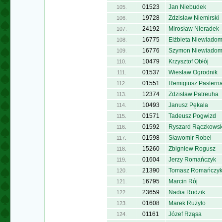
01523
Jan Niebudek
105.
19728
Zdzisław Niemirski
106.
24192
Mirosław Nieradek
107.
16775
Elżbieta Niewiado
108.
16776
Szymon Niewiadom
109.
10479
Krzysztof Obłój
110.
01537
Wiesław Ogrodnik
111.
01551
Remigiusz Pastern
112.
12374
Zdzisław Patreuha
113.
10493
Janusz Pękala
114.
01571
Tadeusz Pogwizd
115.
01592
Ryszard Rączkowsk
116.
01598
Sławomir Robel
117.
15260
Zbigniew Rogusz
118.
01604
Jerzy Romańczyk
119.
21390
Tomasz Romańczy
120.
16795
Marcin Rój
121.
23659
Nadia Rudzik
122.
01608
Marek Rużyło
123.
01161
Józef Rząsa
124.