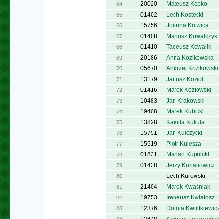
20020
Mateusz Kopko
64.
01402
Lech Kostecki
65.
15756
Joanna Kotwica
66.
01408
Mariusz Kowalczyk
67.
01410
Tadeusz Kowalik
68.
20186
Anna Kozikowska
69.
05670
Andrzej Kozikowski
70.
13179
Janusz Kozioł
71.
01416
Marek Kozłowski
72.
10483
Jan Krakowski
73.
19408
Marek Kubicki
74.
13828
Kamila Kukuła
75.
15751
Jan Kulczycki
76.
15519
Piotr Kulesza
77.
01831
Marian Kupnicki
78.
01438
Jerzy Kurianowicz
79.
Lech Kurowski
80.
21404
Marek Kwaśniak
81.
19753
Ireneusz Kwiatosz
82.
12376
Dorota Kwintkiewic
83.