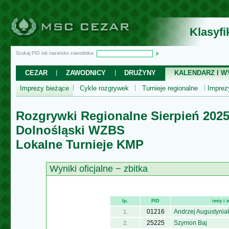
Klasyf
Szukaj PID lub nazwisko zawodnika:
CEZAR
ZAWODNICY
DRUŻYNY
KALENDARZ I WY
Imprezy bieżące
Cykle rozgrywek
Turnieje regionalne
Impre
Rozgrywki Regionalne Sierpień 202
Dolnośląski WZBS
Lokalne Turnieje KMP
Wyniki oficjalne − zbitka
lp.
PID
imię i
01216
Andrzej Augustynia
1.
25225
Szymon Baj
2.