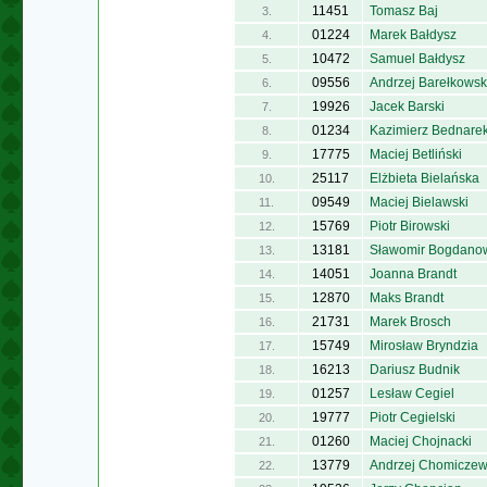
11451
Tomasz Baj
3.
01224
Marek Bałdysz
4.
10472
Samuel Bałdysz
5.
09556
Andrzej Barełkowsk
6.
19926
Jacek Barski
7.
01234
Kazimierz Bednare
8.
17775
Maciej Betliński
9.
25117
Elżbieta Bielańska
10.
09549
Maciej Bielawski
11.
15769
Piotr Birowski
12.
13181
Sławomir Bogdano
13.
14051
Joanna Brandt
14.
12870
Maks Brandt
15.
21731
Marek Brosch
16.
15749
Mirosław Bryndzia
17.
16213
Dariusz Budnik
18.
01257
Lesław Cegiel
19.
19777
Piotr Cegielski
20.
01260
Maciej Chojnacki
21.
13779
Andrzej Chomiczew
22.