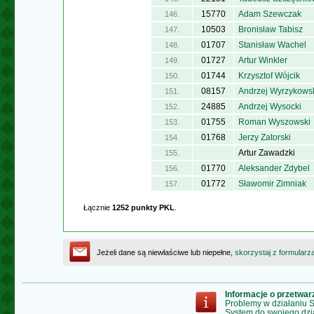
15770
Adam Szewczak
146.
10503
Bronisław Tabisz
147.
01707
Stanisław Wachel
148.
01727
Artur Winkler
149.
01744
Krzysztof Wójcik
150.
08157
Andrzej Wyrzykows
151.
24885
Andrzej Wysocki
152.
01755
Roman Wyszowski
153.
01768
Jerzy Zatorski
154.
Artur Zawadzki
155.
01770
Aleksander Zdybel
156.
01772
Sławomir Zimniak
157.
Łącznie
1252 punkty PKL
.
Jeżeli dane są niewłaściwe lub niepełne,
skorzystaj z formularz
Informacje o przetwa
Problemy w działaniu
System do swojego dzi