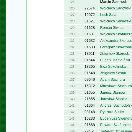
Marcin Sadowski
125.
22574
Wojciech Sadowski
126.
12072
Lech Sala
127.
01621
Wojciech Sękowski
128.
01628
Roman Siwiec
129.
01631
Wojciech Skoniecz
130.
01632
Aleksander Skorup
131.
01633
Grzegorz Skowrone
132.
13911
Zbigniew Skórecki
133.
01644
Eugeniusz Soiński
134.
18265
Ewa Sokolińska
135.
01648
Zbigniew Sosna
136.
09646
Adam Stachura
137.
15312
Mirosława Stachura
138.
01655
Janusz Staniów
139.
21655
Jarosław Stanisz
140.
01664
Andrzej Suchodolsk
141.
08148
Ryszard Suder
142.
16233
Eugeniusz Swendr
143.
01668
Edward Szafraniec
144.
22151
Tadeusz Szczęśnie
145.