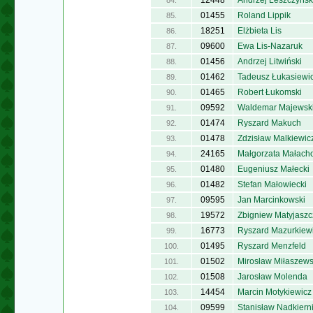
12448
Andrzej Leszczyńsk
84.
01455
Roland Lippik
85.
18251
Elżbieta Lis
86.
09600
Ewa Lis-Nazaruk
87.
01456
Andrzej Litwiński
88.
01462
Tadeusz Łukasiewi
89.
01465
Robert Łukomski
90.
09592
Waldemar Majewsk
91.
01474
Ryszard Makuch
92.
01478
Zdzisław Malkiewic
93.
24165
Małgorzata Małach
94.
01480
Eugeniusz Małecki
95.
01482
Stefan Małowiecki
96.
09595
Jan Marcinkowski
97.
19572
Zbigniew Matyjaszc
98.
16773
Ryszard Mazurkiew
99.
01495
Ryszard Menzfeld
100.
01502
Mirosław Miłaszews
101.
01508
Jarosław Molenda
102.
14454
Marcin Motykiewicz
103.
09599
Stanisław Nadkiern
104.