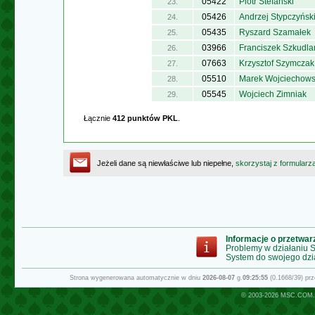
05422
Piotr Stefański
23.
05426
Andrzej Stypczyńsk
24.
05435
Ryszard Szamałek
25.
03966
Franciszek Szkudla
26.
07663
Krzysztof Szymczak
27.
05510
Marek Wojciechows
28.
05545
Wojciech Zimniak
29.
Łącznie
412 punktów PKL
.
Jeżeli dane są niewłaściwe lub niepełne,
skorzystaj z formularz
Informacje o przetwa
Problemy w działaniu
System do swojego dzi
Strona wygenerowana automatycznie w dniu
2026-08-07
g.
09:25:55
(0.1668/39) pr
© 2003-2026
MSC.COM.