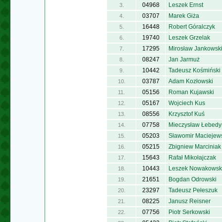
04968
Leszek Ernst
3.
03707
Marek Giża
4.
16448
Robert Góralczyk
5.
19740
Leszek Grzelak
6.
17295
Mirosław Jankowsk
7.
08247
Jan Jarmuż
8.
10442
Tadeusz Kośmiński
9.
03787
Adam Kozłowski
10.
05156
Roman Kujawski
11.
05167
Wojciech Kus
12.
08556
Krzysztof Kuś
13.
07758
Mieczysław Łebedy
14.
05203
Sławomir Maciejew
15.
05215
Zbigniew Marciniak
16.
15643
Rafał Mikołajczak
17.
10443
Leszek Nowakowsk
18.
21651
Bogdan Odrowski
19.
23297
Tadeusz Pełeszuk
20.
08225
Janusz Reisner
21.
07756
Piotr Serkowski
22.