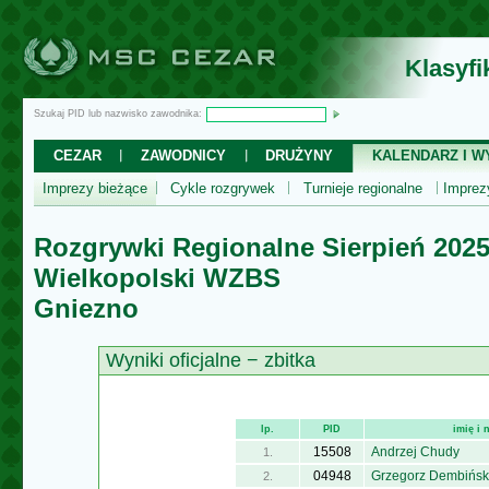
Klasyf
Szukaj PID lub nazwisko zawodnika:
CEZAR
ZAWODNICY
DRUŻYNY
KALENDARZ I WY
Imprezy bieżące
Cykle rozgrywek
Turnieje regionalne
Impre
Rozgrywki Regionalne Sierpień 202
Wielkopolski WZBS
Gniezno
Wyniki oficjalne − zbitka
lp.
PID
imię i
15508
Andrzej Chudy
1.
04948
Grzegorz Dembińsk
2.