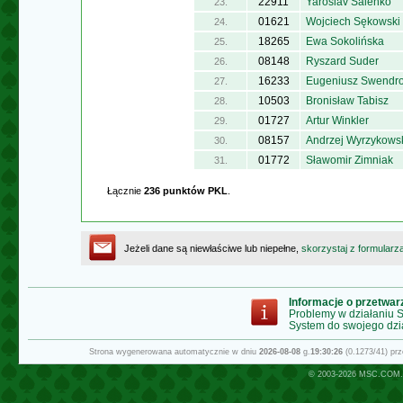
22911
Yaroslav Saienko
23.
01621
Wojciech Sękowski
24.
18265
Ewa Sokolińska
25.
08148
Ryszard Suder
26.
16233
Eugeniusz Swendr
27.
10503
Bronisław Tabisz
28.
01727
Artur Winkler
29.
08157
Andrzej Wyrzykows
30.
01772
Sławomir Zimniak
31.
Łącznie
236 punktów PKL
.
Jeżeli dane są niewłaściwe lub niepełne,
skorzystaj z formularz
Informacje o przetwa
Problemy w działaniu
System do swojego dzi
Strona wygenerowana automatycznie w dniu
2026-08-08
g.
19:30:26
(0.1273/41) pr
© 2003-2026
MSC.COM.