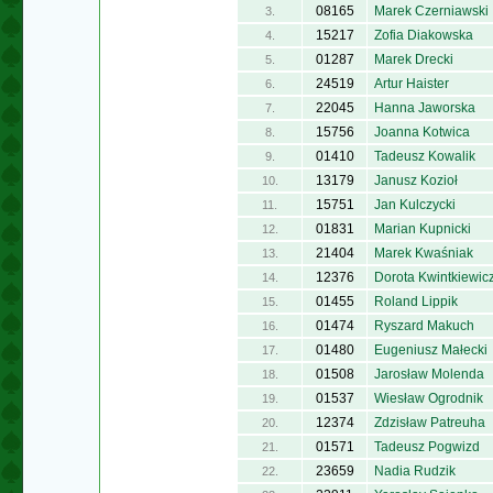
08165
Marek Czerniawski
3.
15217
Zofia Diakowska
4.
01287
Marek Drecki
5.
24519
Artur Haister
6.
22045
Hanna Jaworska
7.
15756
Joanna Kotwica
8.
01410
Tadeusz Kowalik
9.
13179
Janusz Kozioł
10.
15751
Jan Kulczycki
11.
01831
Marian Kupnicki
12.
21404
Marek Kwaśniak
13.
12376
Dorota Kwintkiewic
14.
01455
Roland Lippik
15.
01474
Ryszard Makuch
16.
01480
Eugeniusz Małecki
17.
01508
Jarosław Molenda
18.
01537
Wiesław Ogrodnik
19.
12374
Zdzisław Patreuha
20.
01571
Tadeusz Pogwizd
21.
23659
Nadia Rudzik
22.