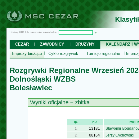
Klasyf
Szukaj PID lub nazwisko zawodnika:
CEZAR
ZAWODNICY
DRUŻYNY
KALENDARZ I WY
Imprezy bieżące
Cykle rozgrywek
Turnieje regionalne
Impre
Rozgrywki Regionalne Wrzesień 202
Dolnośląski WZBS
Bolesławiec
Wyniki oficjalne − zbitka
lp.
PID
imię i
13181
Sławomir Bogdano
1.
08164
Jerzy Cychowski
2.