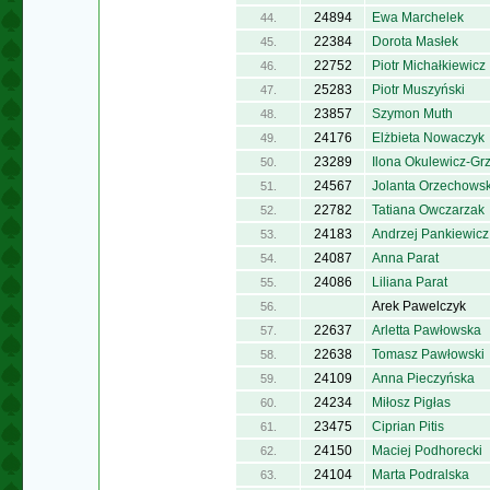
24894
Ewa Marchelek
44.
22384
Dorota Masłek
45.
22752
Piotr Michałkiewicz
46.
25283
Piotr Muszyński
47.
23857
Szymon Muth
48.
24176
Elżbieta Nowaczyk
49.
23289
Ilona Okulewicz-Gr
50.
24567
Jolanta Orzechows
51.
22782
Tatiana Owczarzak
52.
24183
Andrzej Pankiewicz
53.
24087
Anna Parat
54.
24086
Liliana Parat
55.
Arek Pawelczyk
56.
22637
Arletta Pawłowska
57.
22638
Tomasz Pawłowski
58.
24109
Anna Pieczyńska
59.
24234
Miłosz Pigłas
60.
23475
Ciprian Pitis
61.
24150
Maciej Podhorecki
62.
24104
Marta Podralska
63.