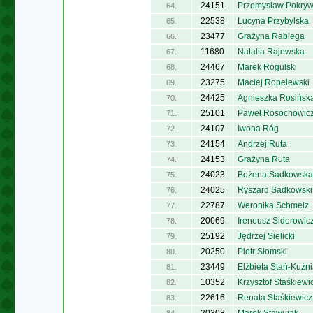
24151
Przemysław Pokry
64.
22538
Lucyna Przybylska
65.
23477
Grażyna Rabiega
66.
11680
Natalia Rajewska
67.
24467
Marek Rogulski
68.
23275
Maciej Ropelewski
69.
24425
Agnieszka Rosińsk
70.
25101
Paweł Rosochowic
71.
24107
Iwona Róg
72.
24154
Andrzej Ruta
73.
24153
Grażyna Ruta
74.
24023
Bożena Sadkowska
75.
24025
Ryszard Sadkowski
76.
22787
Weronika Schmelz
77.
20069
Ireneusz Sidorowic
78.
25192
Jędrzej Sielicki
79.
20250
Piotr Słomski
80.
23449
Elżbieta Stań-Kuźn
81.
10352
Krzysztof Staśkiewi
82.
22616
Renata Staśkiewicz
83.