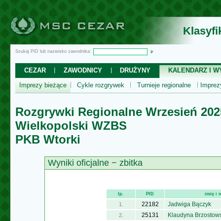
Klasyf
Szukaj PID lub nazwisko zawodnika:
CEZAR
ZAWODNICY
DRUŻYNY
KALENDARZ I WY
Imprezy bieżące
Cykle rozgrywek
Turnieje regionalne
Impre
Rozgrywki Regionalne Wrzesień 202
Wielkopolski WZBS
PKB Wtorki
Wyniki oficjalne − zbitka
lp.
PID
imię i
22182
Jadwiga Bączyk
1.
25131
Klaudyna Brzostow
2.