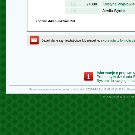
24088
Krystyna Wojtkowia
105.
Jowita Wycisk
106.
Łącznie
440 punktów PKL
.
Jeżeli dane są niewłaściwe lub niepełne,
skorzystaj z formularz
Informacje o przetwa
Problemy w działaniu
System do swojego dzi
Strona wygenerowana automatycznie w dniu
2026-08-10
g.
13:43:45
(0.3154/116) p
© 2003-2026
MSC.COM.