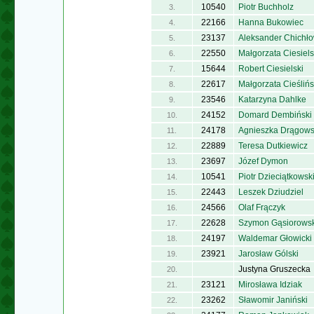
10540
Piotr Buchholz
3.
22166
Hanna Bukowiec
4.
23137
Aleksander Chichło
5.
22550
Małgorzata Ciesiel
6.
15644
Robert Ciesielski
7.
22617
Małgorzata Cieśliń
8.
23546
Katarzyna Dahlke
9.
24152
Domard Dembiński
10.
24178
Agnieszka Drągow
11.
22889
Teresa Dutkiewicz
12.
23697
Józef Dymon
13.
10541
Piotr Dzieciątkowsk
14.
22443
Leszek Dziudziel
15.
24566
Olaf Frączyk
16.
22628
Szymon Gąsiorowsk
17.
24197
Waldemar Głowicki
18.
23921
Jarosław Gólski
19.
Justyna Gruszecka
20.
23121
Mirosława Idziak
21.
23262
Sławomir Janiński
22.