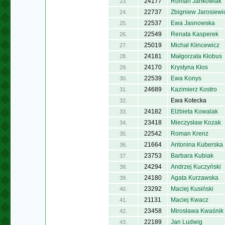
24177
Roman Jankowiak
23.
22737
Zbigniew Jarosiewi
24.
22537
Ewa Jasnowska
25.
22549
Renata Kasperek
26.
25019
Michał Klincewicz
27.
24181
Małgorzata Kłobus
28.
24170
Krystyna Kłos
29.
22539
Ewa Konys
30.
24689
Kazimierz Kostro
31.
Ewa Kotecka
32.
24182
Elżbieta Kowalak
33.
23418
Mieczysław Kozak
34.
22542
Roman Krenz
35.
21664
Antonina Kuberska
36.
23753
Barbara Kubiak
37.
24294
Andrzej Kuczyński
38.
24180
Agata Kurzawska
39.
23292
Maciej Kusiński
40.
21131
Maciej Kwacz
41.
23458
Mirosława Kwaśnik
42.
22189
Jan Ludwig
43.