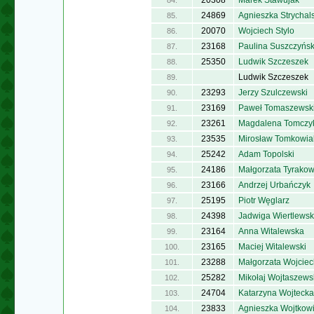
20308
Marek Stawujak
84.
24869
Agnieszka Strychal
85.
20070
Wojciech Stylo
86.
23168
Paulina Suszczyńs
87.
25350
Ludwik Szczeszek
88.
Ludwik Szczeszek
89.
23293
Jerzy Szulczewski
90.
23169
Paweł Tomaszewsk
91.
23261
Magdalena Tomczy
92.
23535
Mirosław Tomkowia
93.
25242
Adam Topolski
94.
24186
Małgorzata Tyrako
95.
23166
Andrzej Urbańczyk
96.
25195
Piotr Węglarz
97.
24398
Jadwiga Wiertlews
98.
23164
Anna Witalewska
99.
23165
Maciej Witalewski
100.
23288
Małgorzata Wojcie
101.
25282
Mikołaj Wojtaszews
102.
24704
Katarzyna Wojtecka
103.
23833
Agnieszka Wojtkow
104.