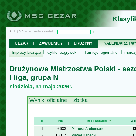
Klasyf
Szukaj PID lub nazwisko zawodnika:
CEZAR
ZAWODNICY
DRUŻYNY
KALENDARZ I WY
Imprezy bieżące
Cykle rozgrywek
Turnieje regionalne
Impre
Drużynowe Mistrzostwa Polski - sez
I liga, grupa N
niedziela, 31 maja 2026r.
Wyniki oficjalne − zbitka
lp.
PID
imię i nazwisko
WZ
03633
Mariusz Arutiunianc
1.
K
10017
Paweł Babecki
2.
L