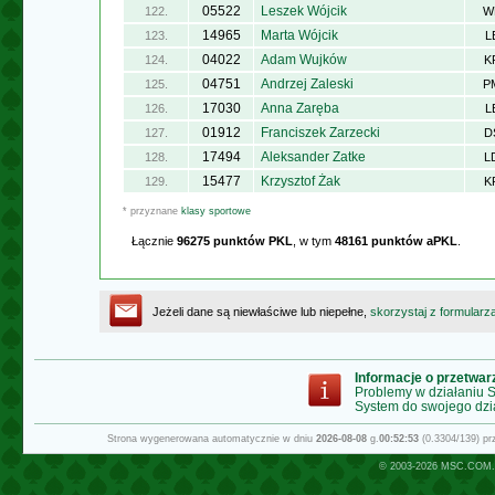
05522
Leszek Wójcik
122.
W
14965
Marta Wójcik
123.
L
04022
Adam Wujków
124.
K
04751
Andrzej Zaleski
125.
P
17030
Anna Zaręba
126.
L
01912
Franciszek Zarzecki
127.
D
17494
Aleksander Zatke
128.
L
15477
Krzysztof Żak
129.
K
* przyznane
klasy sportowe
Łącznie
96275 punktów PKL
, w tym
48161 punktów aPKL
.
Jeżeli dane są niewłaściwe lub niepełne,
skorzystaj z formularz
Informacje o przetwa
Problemy w działaniu
System do swojego dzi
Strona wygenerowana automatycznie w dniu
2026-08-08
g.
00:52:53
(0.3304/139) p
© 2003-2026
MSC.COM.