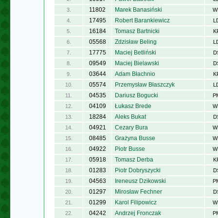
11802
Marek Banasiński
3.
W
17495
Robert Barankiewicz
4.
L
16184
Tomasz Bartnicki
5.
K
05568
Zdzisław Beling
6.
L
17775
Maciej Betliński
7.
D
09549
Maciej Bielawski
8.
D
03644
Adam Błachnio
9.
K
05574
Przemysław Błaszczyk
10.
L
04535
Dariusz Bogucki
11.
P
04109
Łukasz Brede
12.
W
18284
Aleks Bukat
13.
D
04921
Cezary Bura
14.
W
08485
Grażyna Busse
15.
W
04922
Piotr Busse
16.
W
05918
Tomasz Derba
17.
K
01283
Piotr Dobryszycki
18.
D
04563
Ireneusz Dzikowski
19.
P
01297
Mirosław Fechner
20.
D
01299
Karol Filipowicz
21.
W
04242
Andrzej Fronczak
22.
P