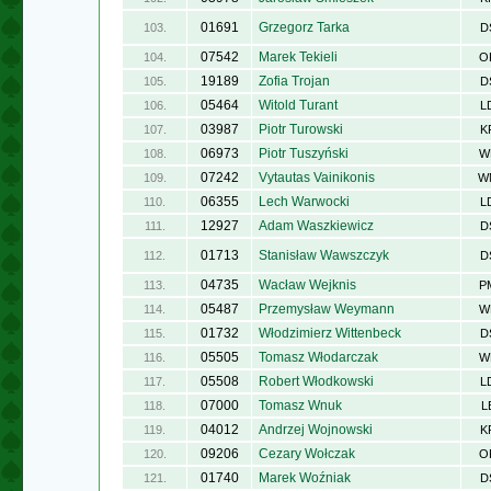
01691
Grzegorz Tarka
103.
D
07542
Marek Tekieli
104.
O
19189
Zofia Trojan
105.
D
05464
Witold Turant
106.
L
03987
Piotr Turowski
107.
K
06973
Piotr Tuszyński
108.
W
07242
Vytautas Vainikonis
109.
W
06355
Lech Warwocki
110.
L
12927
Adam Waszkiewicz
111.
D
01713
Stanisław Wawszczyk
112.
D
04735
Wacław Wejknis
113.
P
05487
Przemysław Weymann
114.
W
01732
Włodzimierz Wittenbeck
115.
D
05505
Tomasz Włodarczak
116.
W
05508
Robert Włodkowski
117.
L
07000
Tomasz Wnuk
118.
L
04012
Andrzej Wojnowski
119.
K
09206
Cezary Wołczak
120.
O
01740
Marek Woźniak
121.
D