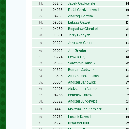
08243
Jacek Gackowski
23.
K
04985
Rafał Gardzielewski
24.
K
04781
Andrzej Garstka
25.
P
09562
Łukasz Gaweł
26.
D
04250
Bogusław Gierulski
27.
W
01311
Jerzy Gładysz
28.
D
01321
Jarosław Grabek
29.
D
05025
Jan Grygier
30.
W
03724
Leszek Hejne
31.
K
04588
Sławomir Henclik
32.
P
01352
Bernard Jadczak
33.
D
13616
Arunas Jankauskas
34.
W
05064
Andrzej Janowicz
35.
W
12108
Aleksandra Jarosz
36.
P
04788
Ireneusz Jarosz
37.
P
01822
Andrzej Jurkiewicz
38.
O
14441
Maksymilian Karpierz
39.
D
03763
Leszek Kawski
40.
K
04793
Krzysztof Kluf
41.
W