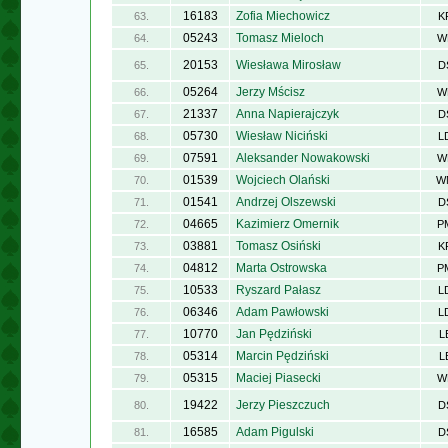
16183
Zofia Miechowicz
63.
K
05243
Tomasz Mieloch
64.
W
20153
Wiesława Mirosław
65.
D
05264
Jerzy Mścisz
66.
W
21337
Anna Napierajczyk
67.
D
05730
Wiesław Niciński
68.
L
07591
Aleksander Nowakowski
69.
W
01539
Wojciech Olański
70.
W
01541
Andrzej Olszewski
71.
D
04665
Kazimierz Omernik
72.
P
03881
Tomasz Osiński
73.
K
04812
Marta Ostrowska
74.
P
10533
Ryszard Pałasz
75.
L
06346
Adam Pawłowski
76.
L
10770
Jan Pędziński
77.
L
05314
Marcin Pędziński
78.
L
05315
Maciej Piasecki
79.
W
19422
Jerzy Pieszczuch
80.
D
16585
Adam Pigulski
81.
D