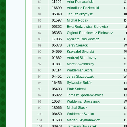
11296
Artur Pomarański
82.
O
16699
Arkadiusz Poziemski
83.
D
05340
Janusz Przybysz
84.
K
01597
Michał Robak
85.
D
05352
Ewa Rodziewicz-Bielewicz
86.
L
05353
Olgierd Rodziewicz-Bielewicz
87.
L
17935
Ryszard Rosikiewicz
88.
D
05378
Jerzy Sieracki
89.
W
04699
Krzysztof Sikorski
90.
P
01882
Andrzej Skotniczny
91.
O
01881
Marek Skotniczny
92.
O
07114
Waldemar Skóra
93.
L
04451
Jerzy Skrzypczak
94.
W
16456
Sylwester Sokół
95.
L
05403
Piotr Solecki
96.
K
05822
Tomasz Spodenkiewicz
97.
L
10534
Waldemar Sroczyński
98.
W
18066
Michał Stasik
99.
D
08450
Waldemar Szelka
100.
O
01683
Marian Szymonowicz
101.
D
03978
Jarosław Śmieszek
102.
K