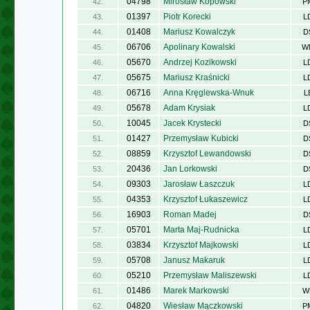
04798
Mirosław Kopowski
42.
P
01397
Piotr Korecki
43.
L
01408
Mariusz Kowalczyk
44.
D
06706
Apolinary Kowalski
45.
W
05670
Andrzej Kozikowski
46.
L
05675
Mariusz Kraśnicki
47.
L
06716
Anna Kręglewska-Wnuk
48.
L
05678
Adam Krysiak
49.
L
10045
Jacek Krystecki
50.
D
01427
Przemysław Kubicki
51.
D
08859
Krzysztof Lewandowski
52.
D
20436
Jan Lorkowski
53.
D
09303
Jarosław Łaszczuk
54.
L
04353
Krzysztof Łukaszewicz
55.
L
16903
Roman Madej
56.
D
05701
Marta Maj-Rudnicka
57.
L
03834
Krzysztof Majkowski
58.
L
05708
Janusz Makaruk
59.
L
05210
Przemysław Maliszewski
60.
L
01486
Marek Markowski
61.
W
04820
Wiesław Mączkowski
62.
P