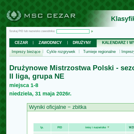
Klasyf
Szukaj PID lub nazwisko zawodnika:
CEZAR
ZAWODNICY
DRUŻYNY
KALENDARZ I WY
Imprezy bieżące
Cykle rozgrywek
Turnieje regionalne
Impre
Drużynowe Mistrzostwa Polski - sez
II liga, grupa NE
miejsca 1-8
niedziela, 31 maja 2026r.
Wyniki oficjalne − zbitka
lp.
PID
imię i nazwisko
WZ