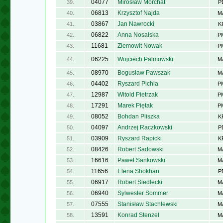
04077
Mirosław Morchat
39.
P
06813
Krzysztof Najda
40.
M
03867
Jan Nawrocki
41.
K
06822
Anna Nosalska
42.
P
11681
Ziemowit Nowak
43.
P
06225
Wojciech Palmowski
44.
M
08970
Bogusław Pawszak
45.
M
04402
Ryszard Pichla
46.
P
12987
Witold Pietrzak
47.
P
17291
Marek Piętak
48.
P
08052
Bohdan Pliszka
49.
K
04097
Andrzej Raczkowski
50.
P
03909
Ryszard Rapicki
51.
K
08426
Robert Sadowski
52.
M
16616
Paweł Sankowski
53.
M
11656
Elena Shokhan
54.
P
06917
Robert Siedlecki
55.
M
06940
Sylwester Sommer
56.
M
07555
Stanisław Stachlewski
57.
M
13591
Konrad Stenzel
58.
M