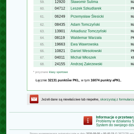
12920
Sławomir Sulima
59.
M
04712
Leszek Szkudlarek
60.
P
06249
Przemysław Ślesicki
61.
M
08435
Adam Tomczyński
62.
M
13901
Arkadiusz Tomczyński
63.
M
08119
Waldemar Warzała
64.
P
19663
Ewa Wawrowska
65.
M
10821
Daniel Wesołowski
66.
P
04011
Michał Włoszek
67.
K
24155
Andrzej Zakrzewski
68.
M
* przyznane
klasy sportowe
Łącznie
32131 punktów PKL
, w tym
16074 punkty aPKL
.
Jeżeli dane są niewłaściwe lub niepełne,
skorzystaj z formularz
Informacje o przetwa
Problemy w działaniu
System do swojego dzi
Strona wygenerowana automatycznie w dniu
2026-08-08
g.
00:40:19
(0.3872/78) pr