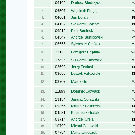
06165
Dariusz Biedrzycki
1.
M
06507
Wojciech Biegajło
2.
M
04061
Jan Bojaryn
3.
P
04157
Sławomir Bolesta
4.
P
06515
Piotr Boniński
5.
M
04547
Andrzej Bunikowski
6.
P
06556
Sylwester Cieślak
7.
M
12129
Grzegorz Deptuła
8.
W
17434
Sławomir Dmowski
9.
M
03693
Jerzy Erwiński
10.
K
03696
Leszek Falkowski
11.
K
03707
Marek Giża
12.
M
11899
Dominik Głowacki
13.
M
13134
Janusz Goławski
14.
M
09355
Mariusz Grabowski
15.
K
04581
Kazimierz Gralak
16.
P
03714
Andrzej Grela
17.
K
10799
Michał Gutowski
18.
P
07794
Marta Janeczek
19.
P