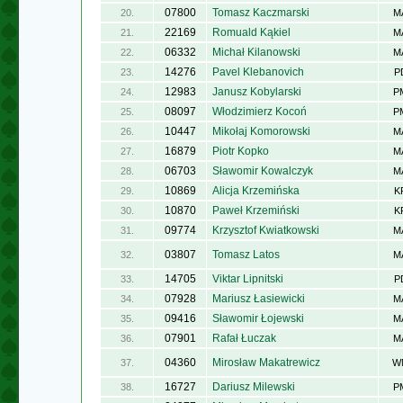
07800
Tomasz Kaczmarski
20.
M
22169
Romuald Kąkiel
21.
M
06332
Michał Kilanowski
22.
M
14276
Pavel Klebanovich
23.
P
12983
Janusz Kobylarski
24.
P
08097
Włodzimierz Kocoń
25.
P
10447
Mikołaj Komorowski
26.
M
16879
Piotr Kopko
27.
M
06703
Sławomir Kowalczyk
28.
M
10869
Alicja Krzemińska
29.
K
10870
Paweł Krzemiński
30.
K
09774
Krzysztof Kwiatkowski
31.
M
03807
Tomasz Latos
32.
M
14705
Viktar Lipnitski
33.
P
07928
Mariusz Łasiewicki
34.
M
09416
Sławomir Łojewski
35.
M
07901
Rafał Łuczak
36.
M
04360
Mirosław Makatrewicz
37.
W
16727
Dariusz Milewski
38.
P