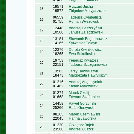
01480
Eugeniusz Małecki
19571
Ryszard Jucha
15.
19572
Zbigniew Matyjaszczuk
06559
Tadeusz Cymbalista
16.
01755
Roman Wyszowski
12448
Andrzej Leszczyński
17.
10500
Janusz Zajączkowski
13181
Sławomir Bogdanowicz
18.
14165
Sylwester Gołdyn
12376
Dorota Kwintkiewicz
19.
18265
Ewa Sokolińska
19753
Ireneusz Kwiatosz
20.
22151
Tadeusz Szczęśniewicz
13583
Jerzy Hawryliszyn
21.
18473
Małgorzata Hawryliszyn
01216
Andrzej Augustyniak
22.
01482
Stefan Małowiecki
01274
Marek Czolij
23.
01668
Edward Szafraniec
14458
Paweł Górzyński
24.
25266
Rafał Górzyński
08165
Marek Czerniawski
25.
22045
Hanna Jaworska
01220
Grzegorz Bajek
26.
23560
Andrzej Łuszcz