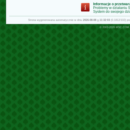
Informacje o przetwa
Problemy w działaniu
System do swojego dzi
Strona wygenerowana automatycznie w dniu
2026-08-08
g.
11:32:03
(0.1812/102) p
© 2003-2026
MSC.COM.