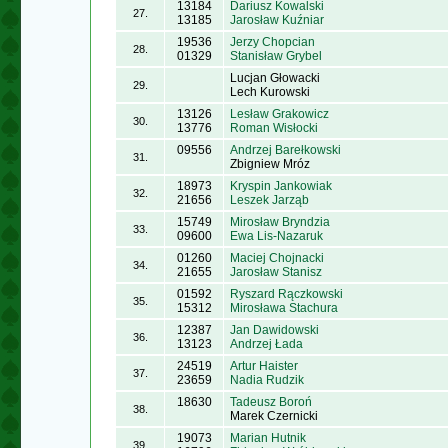
13184
Dariusz Kowalski
27.
13185
Jarosław Kuźniar
19536
Jerzy Chopcian
28.
01329
Stanisław Grybel
Lucjan Głowacki
29.
Lech Kurowski
13126
Lesław Grakowicz
30.
13776
Roman Wisłocki
09556
Andrzej Barełkowski
31.
Zbigniew Mróz
18973
Kryspin Jankowiak
32.
21656
Leszek Jarząb
15749
Mirosław Bryndzia
33.
09600
Ewa Lis-Nazaruk
01260
Maciej Chojnacki
34.
21655
Jarosław Stanisz
01592
Ryszard Rączkowski
35.
15312
Mirosława Stachura
12387
Jan Dawidowski
36.
13123
Andrzej Łada
24519
Artur Haister
37.
23659
Nadia Rudzik
18630
Tadeusz Boroń
38.
Marek Czernicki
19073
Marian Hutnik
39.