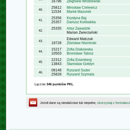
16796
Zbigniew Wróblewski
25812
Mirosław Cielewicz
40.
11534
Marek Mazurek
25356
Krystyna Baj
41.
25357
Dariusz Kolibabka
25335
Artur Zawadzki
42.
Marian Zwierzański
Edward Matczuk
43.
19728
Zdzisław Niemirski
15217
Zofia Diakowska
44.
10503
Bronisław Tabisz
22312
Zofia Eisenberg
45.
13843
Stanisław Gołdyn
08148
Ryszard Suder
46.
25828
Ryszard Szymala
Łącznie
346 punktów PKL
.
Jeżeli dane są niewłaściwe lub niepełne,
skorzystaj z formularz