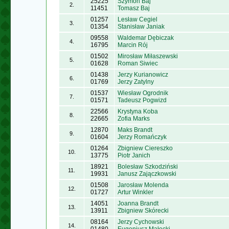
25225
Szymon Baj
2.
11451
Tomasz Baj
01257
Lesław Cegiel
3.
01354
Stanisław Janiak
09558
Waldemar Dębiczak
4.
16795
Marcin Rój
01502
Mirosław Miłaszewski
5.
01628
Roman Siwiec
01438
Jerzy Kurianowicz
6.
01769
Jerzy Zatylny
01537
Wiesław Ogrodnik
7.
01571
Tadeusz Pogwizd
22566
Krystyna Koba
8.
22665
Zofia Marks
12870
Maks Brandt
9.
01604
Jerzy Romańczyk
01264
Zbigniew Ciereszko
10.
13775
Piotr Janich
18921
Bolesław Szkodziński
11.
19931
Janusz Zajączkowski
01508
Jarosław Molenda
12.
01727
Artur Winkler
14051
Joanna Brandt
13.
13911
Zbigniew Skórecki
08164
Jerzy Cychowski
14.