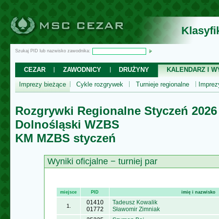
Klasyf
Szukaj PID lub nazwisko zawodnika:
CEZAR
ZAWODNICY
DRUŻYNY
KALENDARZ I WY
Imprezy bieżące
Cykle rozgrywek
Turnieje regionalne
Impre
Rozgrywki Regionalne Styczeń 2026
Dolnośląski WZBS
KM MZBS styczeń
Wyniki oficjalne − turniej par
miejsce
PID
imię i nazwisko
01410
Tadeusz Kowalik
1.
01772
Sławomir Zimniak