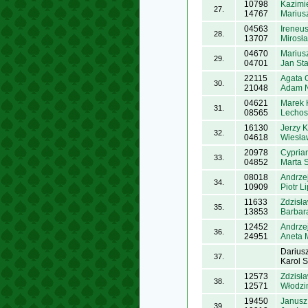
10798
Kazimie
27.
14767
Marius
04563
Ireneu
28.
13707
Mirosł
04670
Marius
29.
04701
Jan St
22115
Agata 
30.
21048
Adam 
04621
Marek 
31.
08565
Lechos
16130
Jerzy K
32.
04618
Wiesła
20978
Cypria
33.
04852
Marta 
08018
Andrze
34.
10909
Piotr L
11633
Zdzisł
35.
13853
Barbar
12452
Andrze
36.
24951
Aneta 
Darius
37.
Karol S
12573
Zdzisł
38.
12571
Włodzi
19450
Janusz
39.