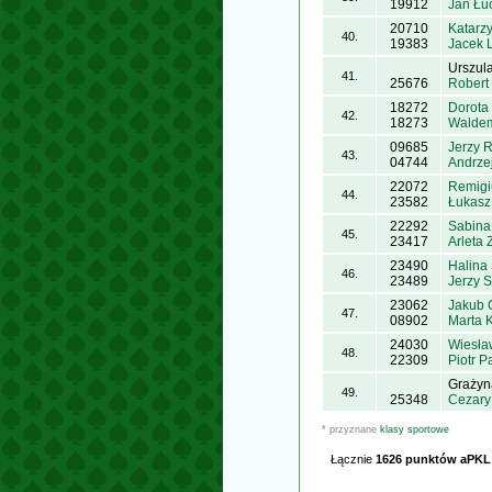
19912
Jan Łu
20710
Katarz
40.
19383
Jacek 
Urszul
41.
25676
Robert
18272
Dorota
42.
18273
Waldem
09685
Jerzy 
43.
04744
Andrze
22072
Remigi
44.
23582
Łukasz
22292
Sabina
45.
23417
Arleta
23490
Halina
46.
23489
Jerzy S
23062
Jakub 
47.
08902
Marta 
24030
Wiesła
48.
22309
Piotr 
Grażyn
49.
25348
Cezary
* przyznane
klasy sportowe
Łącznie
1626 punktów aPKL