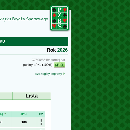
wiązku Brydża Sportowego
KU
Rok
2026
C7300/35494 turniej par
punkty aPKL (100%)
szczegóły imprezy
Lista
[%]
aPKL
ks*
II
98
100
II