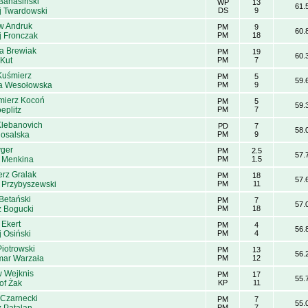
Banasiński
WP
13
61.
j Twardowski
DS
9
w Andruk
PM
9
60.
j Fronczak
PM
18
a Brewiak
PM
19
60.
 Kut
PM
7
Kuśmierz
PM
5
59.
ta Wesołowska
PM
9
mierz Kocoń
PM
5
59.
oeplitz
PM
7
Klebanovich
PD
7
58.
osalska
PM
9
yger
PM
2.5
57.
 Menkina
PM
1.5
erz Gralak
PM
18
57.
 Przybyszewski
PM
11
Betański
PM
7
57.
z Bogucki
PM
18
 Ekert
PM
4
56.
 Osiński
PM
4
iotrowski
PM
13
56.
ar Warzała
PM
12
 Wejknis
PM
17
55.
of Żak
KP
11
 Czarnecki
PM
7
55.
PM
7