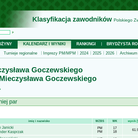
Klasyfikacja zawodników
Polskiego Z
UŻYNY
KALENDARZ I WYNIKI
RANKINGI
BRYDŻYSTA RO
Turnieje regionalne
Imprezy PM/MPM
2024
2025
2026
Archiwum
czysława Goczewskiego
 Mieczysława Goczewskiego
.
niej par
imię i nazwisko
WZBS
WK
wynik 
 Janicki
PM
17
61.
nder Kasprzak
PM
18