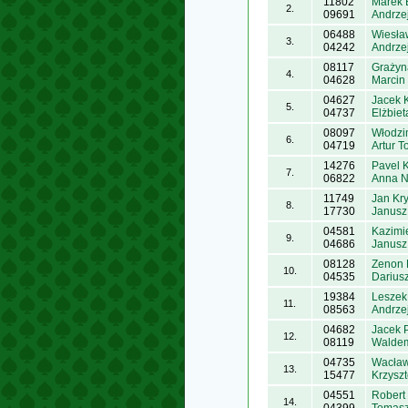
11802
Marek 
2.
09691
Andrze
06488
Wiesła
3.
04242
Andrze
08117
Grażyn
4.
04628
Marcin
04627
Jacek 
5.
04737
Elżbie
08097
Włodzi
6.
04719
Artur T
14276
Pavel 
7.
06822
Anna N
11749
Jan Kr
8.
17730
Janusz
04581
Kazimi
9.
04686
Janusz
08128
Zenon 
10.
04535
Darius
19384
Leszek
11.
08563
Andrzej
04682
Jacek P
12.
08119
Waldem
04735
Wacław
13.
15477
Krzyszt
04551
Robert
14.