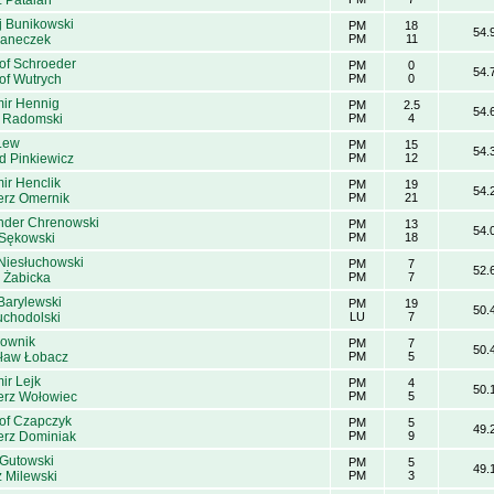
 Patalan
j Bunikowski
PM
18
54.
Janeczek
PM
11
tof Schroeder
PM
0
54.
of Wutrych
PM
0
ir Hennig
PM
2.5
54.
 Radomski
PM
4
Lew
PM
15
54.
 Pinkiewicz
PM
12
ir Henclik
PM
19
54.
erz Omernik
PM
21
nder Chrenowski
PM
13
54.
 Sękowski
PM
18
Niesłuchowski
PM
7
52.
 Żabicka
PM
7
Barylewski
PM
19
50.
uchodolski
LU
7
Bownik
PM
7
50.
ław Łobacz
PM
5
ir Lejk
PM
4
50.
erz Wołowiec
PM
5
tof Czapczyk
PM
5
49.
erz Dominiak
PM
9
 Gutowski
PM
5
49.
z Milewski
PM
3