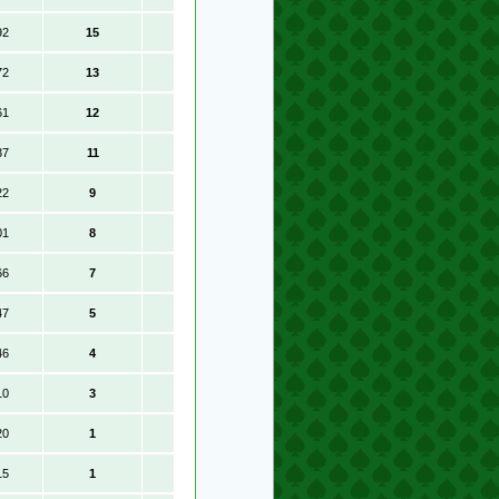
92
15
72
13
61
12
37
11
22
9
01
8
66
7
47
5
46
4
10
3
20
1
15
1