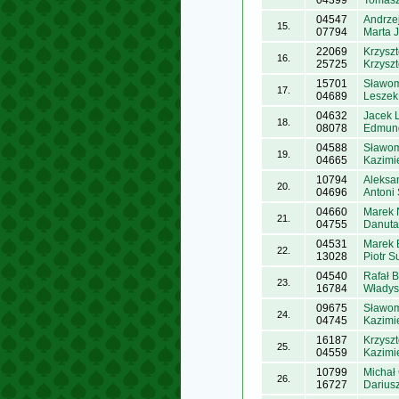
04399
Tomasz
04547
Andrze
15.
07794
Marta 
22069
Krzysz
16.
25725
Krzyszt
15701
Sławom
17.
04689
Leszek
04632
Jacek 
18.
08078
Edmund
04588
Sławom
19.
04665
Kazimi
10794
Aleksa
20.
04696
Antoni
04660
Marek 
21.
04755
Danuta
04531
Marek 
22.
13028
Piotr S
04540
Rafał 
23.
16784
Władys
09675
Sławom
24.
04745
Kazimi
16187
Krzysz
25.
04559
Kazimi
10799
Michał
26.
16727
Darius