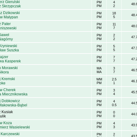
rz Gierulski
PM
4
48.
z Skrzypczak
PM
2
sz Dzikowski
PM
18
48.
aw Małypan
PM
5
z Pater
PM
11
48.
aniszewski
PM
7
Gaweł
PM
2
47.
Nagórny
PM
2
Kryniewski
PM
5
47.
ław Suszka
PM
5
ajzer
PM
7
47.
wa Kasperek
PM
7
n Morawski
MA
3
46.
Sikora
MA
7
j Kremski
WM
2.5
46.
ipke
PM
1
aw Cherek
PM
3
45.
a Miecznikowska
PM
4
j Dobkowicz
PM
4
44.
Makowska-Bąbel
PM
0.5
z Kusiak
PM
0
44.
ulik
PM
0
aw Koza
PM
4
43.
mierz Wasielewski
PM
3
 Karczewski
PM
2
43.