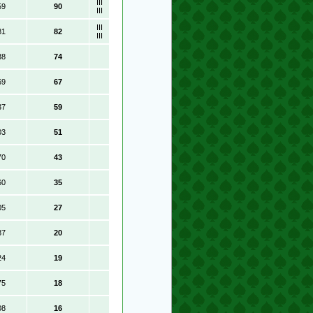
III
59
90
III
III
81
82
III
38
74
69
67
37
59
03
51
70
43
60
35
05
27
87
20
24
19
75
18
08
16