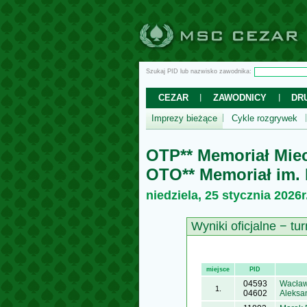
Szukaj PID lub nazwisko zawodnika:
CEZAR
ZAWODNICY
DR
Imprezy bieżące
Cykle rozgrywek
OTP** Memoriał Mie
OTO** Memoriał im.
niedziela, 25 stycznia 2026r
Wyniki oficjalne − tur
miejsce
PID
04593
Wacław
1.
04602
Aleksa