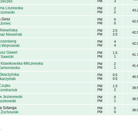
czeczko
PM
3
yna Liszewska
PM
2
43.
Liszewski
PM
2
a Gosz
PM
0
42.
 Joniec
PM
0
 Niewińska
PM
2.5
42.
ar Niewiński
PM
2.5
Rozenberg
PM
4
42.
j Wojnowski
PM
4
usz Gaweł
PM
1.5
41.
 Sawicki
PM
1
 Klawikowska-Milczewska
PM
2
41.
 Zamorowska
PM
1
 Skarżyńska
PM
0.5
40.
karżyński
PM
0.5
Czujko
PM
1.5
39.
Kondraciuk
PM
2
w Jezierewski
PM
0
38.
Paszkowski
PM
1
a Sztanga
PM
0
38.
 Żochowski
PM
0
.