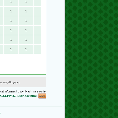
1
1
1
1
1
1
1
1
1
1
1
1
i weryfikującej
cej informacji o wynikach na stronie:
026/SCPP/260130/index.html
g
.