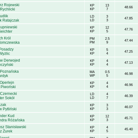
rz Rojewski
KP
13
48.66
Rychlicki
KP
7
udlik
LD
3
47.85
k Ratajczak
LD
3
upniewski
KP
12
47.76
eichter
KP
5
ch Król
PM
2.5
47.44
Tomczewska
PM
9
 Posadzy
KP
5
47.25
Wyżlic
KP
4
aw Derwojed
KP
4
47.13
wczyński
KP
4
 Poznańska
MA
0.5
46.98
urdyk
WP
5
 Operlejn
KP
4
46.96
 Piwoński
KP
4
 Czernecki
LD
4
46.39
ter Sokół
LD
7
izak
KP
3
46.07
 Pytliński
KP
3
nder Kud
KP
12
45.71
ndra Różańska
KP
3
sz Stanisławski
KP
4
45.40
z Żurek
KP
5