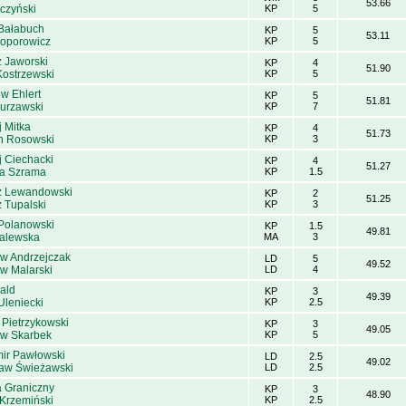
53.66
czyński
KP
5
Bałabuch
KP
5
53.11
roporowicz
KP
5
 Jaworski
KP
4
51.90
Kostrzewski
KP
5
w Ehlert
KP
5
51.81
Kurzawski
KP
7
 Mitka
KP
4
51.73
 Rosowski
KP
3
j Ciechacki
KP
4
51.27
a Szrama
KP
1.5
 Lewandowski
KP
2
51.25
 Tupalski
KP
3
Polanowski
KP
1.5
49.81
alewska
MA
3
aw Andrzejczak
LD
5
49.52
aw Malarski
LD
4
ald
KP
3
49.39
Uleniecki
KP
2.5
 Pietrzykowski
KP
3
49.05
aw Skarbek
KP
5
ir Pawłowski
LD
2.5
49.02
aw Świeżawski
LD
2.5
a Graniczny
KP
3
48.90
 Krzemiński
KP
2.5