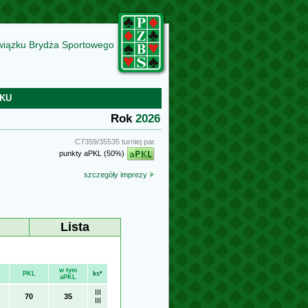
wiązku Brydża Sportowego
KU
Rok
2026
C7359/35535 turniej par
punkty aPKL (50%)
szczegóły imprezy
Lista
w tym
PKL
ks*
aPKL
III
70
35
III