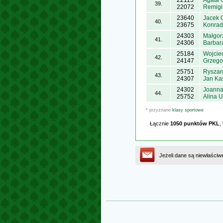
22115
Agata 
39.
22072
Remigi
23640
Jacek 
40.
23675
Konrad
24303
Małgor
41.
24306
Barbar
25184
Wojcie
42.
24147
Grzego
25751
Ryszar
43.
24307
Jan Ka
24302
Joanna
44.
25752
Alina 
* przyznane
klasy sportowe
Łącznie
1050 punktów PKL
,
Jeżeli dane są niewłaściw