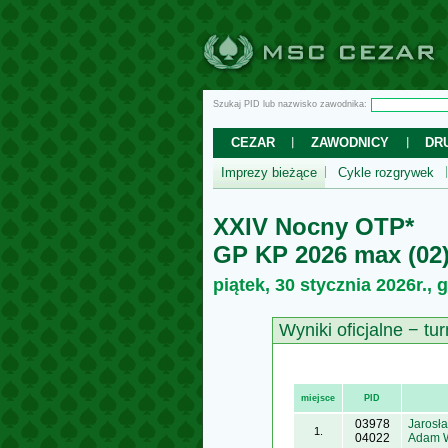
Szukaj PID lub nazwisko zawodnika:
CEZAR
ZAWODNICY
DR
Imprezy bieżące
Cykle rozgrywek
XXIV Nocny OTP*
GP KP 2026 max (02)
piątek, 30 stycznia 2026r., 
Wyniki oficjalne − tur
miejsce
PID
03978
Jarosł
1.
04022
Adam 