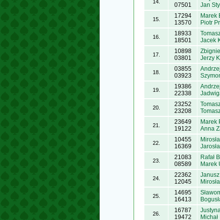
14.
07501
Jan Sty
17294
Marek 
15.
13570
Piotr P
18933
Tomasz
16.
18501
Jacek 
10898
Zbignie
17.
03801
Jerzy 
03855
Andrzej
18.
03923
Szymon
19386
Andrze
19.
22338
Jadwig
23252
Tomasz
20.
23208
Tomasz
23649
Marek 
21.
19122
Anna Z
10455
Mirosł
22.
16369
Jarosł
21083
Rafał B
23.
08589
Marek 
22362
Janusz
24.
12045
Mirosł
14695
Sławom
25.
16413
Bogusł
16787
Justyn
26.
19472
Michał