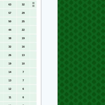
III
63
32
III
57
29
50
25
44
22
38
19
32
16
26
13
19
10
14
7
13
7
12
6
11
6