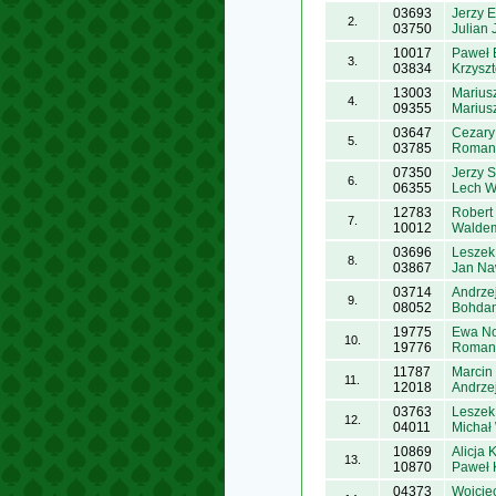
03693
Jerzy E
2.
03750
Julian 
10017
Paweł 
3.
03834
Krzysz
13003
Mariusz
4.
09355
Marius
03647
Cezary
5.
03785
Roman
07350
Jerzy S
6.
06355
Lech W
12783
Robert
7.
10012
Waldem
03696
Leszek
8.
03867
Jan Na
03714
Andrze
9.
08052
Bohdan
19775
Ewa N
10.
19776
Roman 
11787
Marcin
11.
12018
Andrze
03763
Leszek
12.
04011
Michał
10869
Alicja 
13.
10870
Paweł 
04373
Wojcie