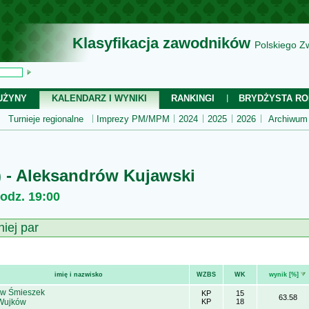
Klasyfikacja zawodników
Polskiego Z
UŻYNY
KALENDARZ I WYNIKI
RANKINGI
BRYDŻYSTA RO
Turnieje regionalne
Imprezy PM/MPM
2024
2025
2026
Archiwum
 - Aleksandrów Kujawski
godz. 19:00
niej par
imię i nazwisko
WZBS
WK
wynik [%]
aw Śmieszek
KP
15
63.58
Wujków
KP
18