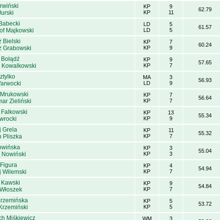
rwiński
KP
9
62.79
Jurski
KP
11
Babecki
LD
5
61.57
tof Majkowski
LD
5
 Bielski
KP
7
60.24
z Grabowski
KP
9
 Bołądź
KP
9
57.65
 Kowalkowski
KP
7
ztylko
MA
3
56.93
arwocki
LD
9
 Mrukowski
KP
7
56.64
ar Zieliński
KP
7
 Falkowski
KP
13
55.34
wrocki
KP
9
j Grela
KP
11
55.32
 Pliszka
KP
7
owińska
KP
3
55.04
Nowiński
KP
3
 Figura
KP
4
54.94
j Wilemski
KP
7
 Kawski
KP
9
54.84
 Włoszek
KP
7
Krzemińska
KP
5
53.72
Krzemiński
KP
5
ch Miśkiewicz
WM
3