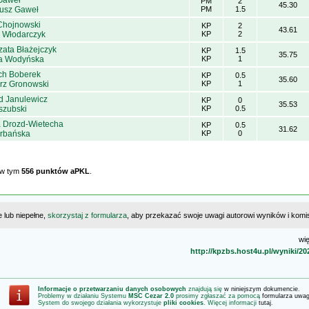
Gaweł
PM
2
45.30
usz Gaweł
PM
1.5
Chojnowski
KP
2
43.61
 Włodarczyk
KP
2
zata Błażejczyk
KP
1.5
35.75
a Wodyńska
KP
1
ch Boberek
KP
0.5
35.60
rz Gronowski
KP
1
d Janulewicz
KP
0
35.53
szubski
KP
0.5
 Drozd-Wietecha
KP
0.5
31.62
Urbańska
KP
0
 w tym
556 punktów aPKL
.
e lub niepełne,
skorzystaj z formularza
, aby przekazać swoje uwagi autorowi wyników i komisj
wię
http://kpzbs.host4u.pl/wyniki/2
Informacje o przetwarzaniu danych osobowych
znajdują się
w niniejszym dokumencie
.
Problemy w działaniu Systemu
MSC Cezar 2.0
prosimy zgłaszać za pomocą
formularza uwa
System do swojego działania wykorzystuje
pliki cookies
. Więcej informacji
tutaj
.