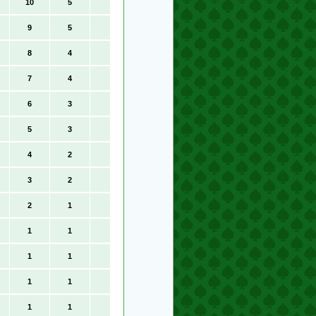
10
5
9
5
8
4
7
4
6
3
5
3
4
2
3
2
2
1
1
1
1
1
1
1
1
1