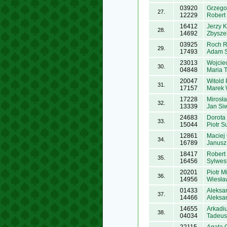
03920
Grzego
27.
12229
Robert 
16412
Jerzy K
28.
14692
Zbysze
03925
Roch R
29.
17493
Adam S
23013
Wojcie
30.
04848
Maria 
20047
Witold
31.
17157
Marek 
17228
Mirosł
32.
13339
Jan Si
24683
Dorota
33.
15044
Piotr S
12861
Maciej
34.
16789
Janusz
18417
Robert
35.
16456
Sylwes
20201
Piotr M
36.
14956
Wiesław
01433
Aleksa
37.
14466
Aleksa
14655
Arkadiu
38.
04034
Tadeus