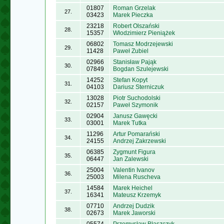
01807
Roman Grzelak
27.
03423
Marek Pieczka
23218
Robert Olszański
28.
15357
Włodzimierz Pieniążek
06802
Tomasz Modrzejewski
29.
11428
Paweł Zubiel
02966
Stanisław Pająk
30.
07849
Bogdan Szulejewski
14252
Stefan Kopyt
31.
04103
Dariusz Sterniczuk
13028
Piotr Suchodolski
32.
02157
Paweł Szymonik
02904
Janusz Gawęcki
33.
03001
Marek Tutka
11296
Artur Pomarański
34.
24155
Andrzej Zakrzewski
06385
Zygmunt Figura
35.
06447
Jan Zalewski
25004
Valentin Ivanov
36.
25003
Milena Ruscheva
14584
Marek Heichel
37.
16341
Mateusz Krzemyk
07710
Andrzej Dudzik
38.
02673
Marek Jaworski