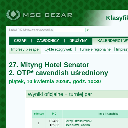
Klasyf
Szukaj PID lub nazwisko zawodnika:
CEZAR
ZAWODNICY
DRUŻYNY
KALENDARZ I WY
Imprezy bieżące
Cykle rozgrywek
Turnieje regionalne
Impre
27. Mityng Hotel Senator
2. OTP* cavendish uśredniony
piątek, 10 kwietnia 2026r., godz. 10:30
Wyniki oficjalne − turniej par
miejsce
PID
imię i nazwisko
02468
Jerzy Brzustowski
1.
16936
Bolesław Radko