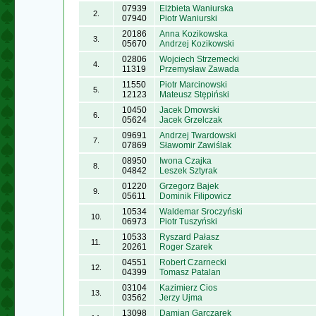
07939
Elżbieta Waniurska
2.
07940
Piotr Waniurski
20186
Anna Kozikowska
3.
05670
Andrzej Kozikowski
02806
Wojciech Strzemecki
4.
11319
Przemysław Zawada
11550
Piotr Marcinowski
5.
12123
Mateusz Stępiński
10450
Jacek Dmowski
6.
05624
Jacek Grzelczak
09691
Andrzej Twardowski
7.
07869
Sławomir Zawiślak
08950
Iwona Czajka
8.
04842
Leszek Sztyrak
01220
Grzegorz Bajek
9.
05611
Dominik Filipowicz
10534
Waldemar Sroczyński
10.
06973
Piotr Tuszyński
10533
Ryszard Pałasz
11.
20261
Roger Szarek
04551
Robert Czarnecki
12.
04399
Tomasz Patalan
03104
Kazimierz Cios
13.
03562
Jerzy Ujma
13098
Damian Garczarek