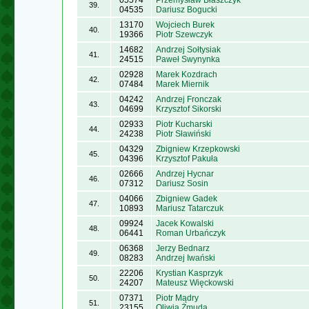
05574
Przemysław Błaszczyk
39.
04535
Dariusz Bogucki
13170
Wojciech Burek
40.
19366
Piotr Szewczyk
14682
Andrzej Sołtysiak
41.
24515
Paweł Swynynka
02928
Marek Kozdrach
42.
07484
Marek Miernik
04242
Andrzej Fronczak
43.
04699
Krzysztof Sikorski
02933
Piotr Kucharski
44.
24238
Piotr Sławiński
04329
Zbigniew Krzepkowski
45.
04396
Krzysztof Pakuła
02666
Andrzej Hycnar
46.
07312
Dariusz Sosin
04066
Zbigniew Gadek
47.
10893
Mariusz Tatarczuk
09924
Jacek Kowalski
48.
06441
Roman Urbańczyk
06368
Jerzy Bednarz
49.
08283
Andrzej Iwański
22206
Krystian Kasprzyk
50.
24207
Mateusz Więckowski
07371
Piotr Mądry
51.
23155
Oliwia Żmuda