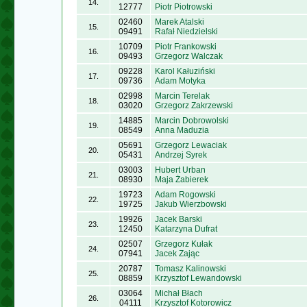
14.
12777
Piotr Piotrowski
02460
Marek Atalski
15.
09491
Rafał Niedzielski
10709
Piotr Frankowski
16.
09493
Grzegorz Walczak
09228
Karol Kałuziński
17.
09736
Adam Motyka
02998
Marcin Terelak
18.
03020
Grzegorz Zakrzewski
14885
Marcin Dobrowolski
19.
08549
Anna Maduzia
05691
Grzegorz Lewaciak
20.
05431
Andrzej Syrek
03003
Hubert Urban
21.
08930
Maja Żabierek
19723
Adam Rogowski
22.
19725
Jakub Wierzbowski
19926
Jacek Barski
23.
12450
Katarzyna Dufrat
02507
Grzegorz Kułak
24.
07941
Jacek Zając
20787
Tomasz Kalinowski
25.
08859
Krzysztof Lewandowski
03064
Michał Błach
26.
04111
Krzysztof Kotorowicz