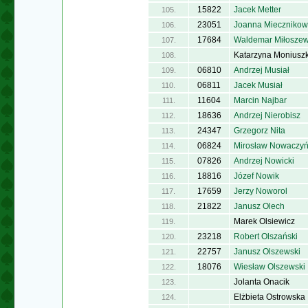
15822
Jacek Metter
105.
23051
Joanna Miecznikow
106.
17684
Waldemar Miłoszew
107.
Katarzyna Moniusz
108.
06810
Andrzej Musiał
109.
06811
Jacek Musiał
110.
11604
Marcin Najbar
111.
18636
Andrzej Nierobisz
112.
24347
Grzegorz Nita
113.
06824
Mirosław Nowaczyń
114.
07826
Andrzej Nowicki
115.
18816
Józef Nowik
116.
17659
Jerzy Noworol
117.
21822
Janusz Olech
118.
Marek Olsiewicz
119.
23218
Robert Olszański
120.
22757
Janusz Olszewski
121.
18076
Wiesław Olszewski
122.
Jolanta Onacik
123.
Elżbieta Ostrowska
124.