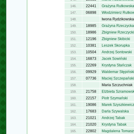
22441
Grażyna Rutkowsk
146.
06898
Włodzimierz Rutkow
147.
Iwona Rydzikowska
148.
18985
Grażyna Rzeczycka
149.
18986
Zbigniew Rzeczycki
150.
12196
Zbigniew Skibicki
151.
10381
Leszek Skorupka
152.
10504
Andrzej Sontowski
153.
16873
Jacek Sowiński
154.
22269
Krystyna Stańczak
155.
09929
Waldemar Stępińsk
156.
07736
Maciej Szczepański
157.
Maria Szczuchniak
158.
21758
Elżbieta Szramows
159.
22157
Piotr Szymański
160.
19086
Marek Szyszkiewic
161.
17683
Darla Szywalska
162.
21021
Andrzej Tabak
163.
21020
Krystyna Tabak
164.
22802
Magdalena Tomas
165.