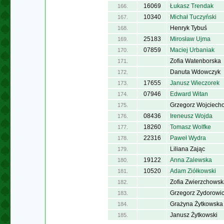
16069
Łukasz Trendak
166.
10340
Michał Tuczyński
167.
Henryk Tybuś
168.
25183
Mirosław Ujma
169.
07859
Maciej Urbaniak
170.
Zofia Watenborska
171.
Danuta Wdowczyk
172.
17655
Janusz Wieczorek
173.
07946
Edward Witan
174.
Grzegorz Wojciech
175.
08436
Ireneusz Wojda
176.
18260
Tomasz Wolfke
177.
22316
Paweł Wydra
178.
Liliana Zając
179.
19122
Anna Zalewska
180.
10520
Adam Ziółkowski
181.
Zofia Zwierzchowsk
182.
Grzegorz Zydorowi
183.
Grażyna Żytkowska
184.
Janusz Żytkowski
185.