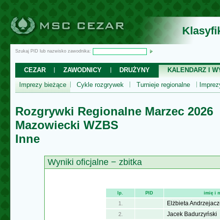
Klasyf
Szukaj PID lub nazwisko zawodnika:
CEZAR
ZAWODNICY
DRUŻYNY
KALENDARZ I WY
Imprezy bieżące
Cykle rozgrywek
Turnieje regionalne
Impre
Rozgrywki Regionalne Marzec 2026
Mazowiecki WZBS
Inne
Wyniki oficjalne − zbitka
lp.
PID
imię i
Elżbieta Andrzejac
1.
Jacek Badurzyński
2.