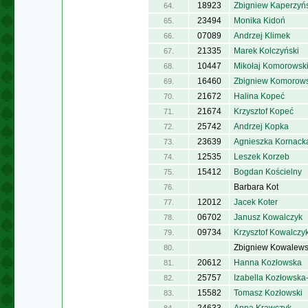
18923
Zbigniew Kaperzyńs
64.
23494
Monika Kidoń
65.
07089
Andrzej Klimek
66.
21335
Marek Kolczyński
67.
10447
Mikołaj Komorowsk
68.
16460
Zbigniew Komorows
69.
21672
Halina Kopeć
70.
21674
Krzysztof Kopeć
71.
25742
Andrzej Kopka
72.
23639
Agnieszka Kornack
73.
12535
Leszek Korzeb
74.
15412
Bogdan Kościelny
75.
Barbara Kot
76.
12012
Jacek Koter
77.
06702
Janusz Kowalczyk
78.
09734
Krzysztof Kowalczy
79.
Zbigniew Kowalews
80.
20612
Hanna Kozłowska
81.
25757
Izabella Kozłowska
82.
15582
Tomasz Kozłowski
83.