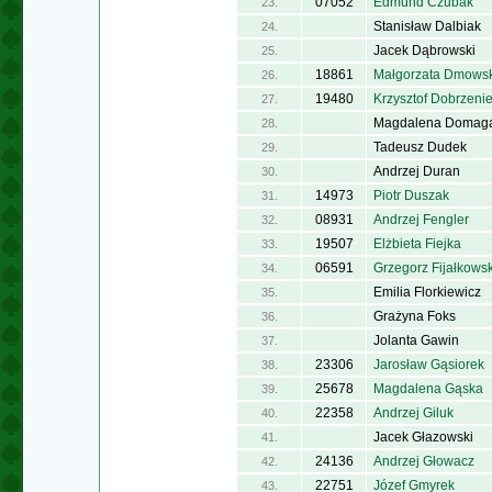
07052
Edmund Czubak
23.
Stanisław Dalbiak
24.
Jacek Dąbrowski
25.
18861
Małgorzata Dmows
26.
19480
Krzysztof Dobrzenie
27.
Magdalena Domaga
28.
Tadeusz Dudek
29.
Andrzej Duran
30.
14973
Piotr Duszak
31.
08931
Andrzej Fengler
32.
19507
Elżbieta Fiejka
33.
06591
Grzegorz Fijałkowsk
34.
Emilia Florkiewicz
35.
Grażyna Foks
36.
Jolanta Gawin
37.
23306
Jarosław Gąsiorek
38.
25678
Magdalena Gąska
39.
22358
Andrzej Giluk
40.
Jacek Głazowski
41.
24136
Andrzej Głowacz
42.
22751
Józef Gmyrek
43.