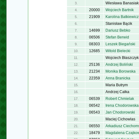
Wiesława Banasiak
3.
20000
Wojciech Bartnik
4.
21909
Karolina Batkiewicz
5.
Stanisław Bącik
6.
14699
Dariusz Bebko
7.
06506
Stefan Berwid
8.
08303
Leszek Biegański
9.
12685
Witold Bielecki
10.
Wojciech Błaszczyk
11.
25136
Andrzej Boliński
12.
21234
Monika Borowska
13.
22359
Anna Branicka
14.
Maria Butrym
15.
Andrzej Całka
16.
06539
Robert Chmielak
17.
06542
Irena Chodorowska
18.
06543
Jan Chodorowski
19.
Maciej Cichowlas
20.
06550
Arkadiusz Ciechom
21.
18479
Magdalena Czajko
22.