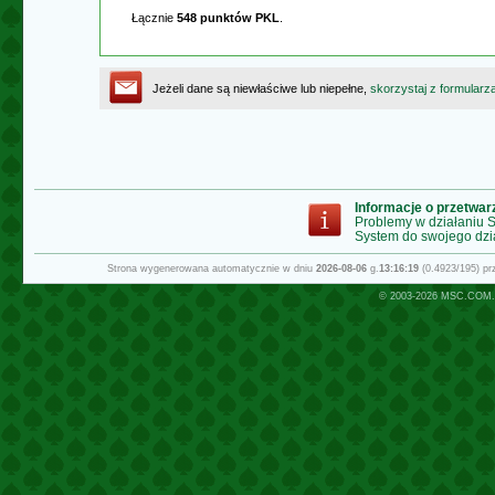
Łącznie
548 punktów PKL
.
Jeżeli dane są niewłaściwe lub niepełne,
skorzystaj z formularz
Informacje o przetwa
Problemy w działaniu
System do swojego dzi
Strona wygenerowana automatycznie w dniu
2026-08-06
g.
13:16:19
(0.4923/195) p
© 2003-2026
MSC.COM.