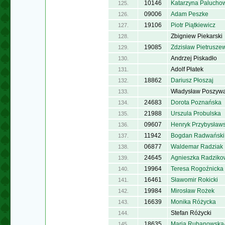
10146
Katarzyna Palucho
125.
09006
Adam Peszke
126.
19106
Piotr Piątkiewicz
127.
Zbigniew Piekarski
128.
19085
Zdzisław Pietrusze
129.
Andrzej Piskadło
130.
Adolf Płatek
131.
18862
Dariusz Płoszaj
132.
Władysław Poszyw
133.
24683
Dorota Poznańska
134.
21988
Urszula Probulska
135.
09607
Henryk Przybysławs
136.
11942
Bogdan Radwański
137.
06877
Waldemar Radziak
138.
24645
Agnieszka Radziko
139.
19964
Teresa Rogoźnicka
140.
16461
Sławomir Rokicki
141.
19984
Mirosław Rożek
142.
16639
Monika Różycka
143.
Stefan Różycki
144.
18635
Maria Rubanowska-
145.