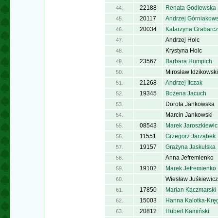
22188
Renata Godlewska
44.
20117
Andrzej Górniakows
45.
20034
Katarzyna Grabarcz
46.
Andrzej Holc
47.
Krystyna Holc
48.
23567
Barbara Humpich
49.
Mirosław Idzikowski
50.
21268
Andrzej Itczak
51.
19345
Bożena Jacuch
52.
Dorota Jankowska
53.
Marcin Jankowski
54.
08543
Marek Jaroszkiewic
55.
11551
Grzegorz Jarząbek
56.
19157
Grażyna Jaskulska
57.
Anna Jefremienko
58.
19102
Marek Jefremienko
59.
Wiesław Juśkiewicz
60.
17850
Marian Kaczmarski
61.
15003
Hanna Kalotka-Krę
62.
20812
Hubert Kamiński
63.