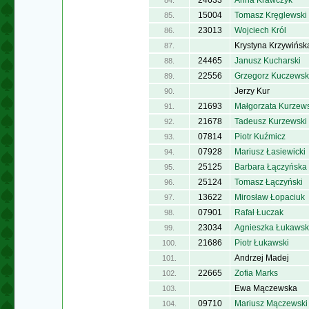
24633
Anna Krawczyk
84.
15004
Tomasz Kręglewski
85.
23013
Wojciech Król
86.
Krystyna Krzywińsk
87.
24465
Janusz Kucharski
88.
22556
Grzegorz Kuczewsk
89.
Jerzy Kur
90.
21693
Małgorzata Kurzew
91.
21678
Tadeusz Kurzewski
92.
07814
Piotr Kuźmicz
93.
07928
Mariusz Łasiewicki
94.
25125
Barbara Łączyńska
95.
25124
Tomasz Łączyński
96.
13622
Mirosław Łopaciuk
97.
07901
Rafał Łuczak
98.
23034
Agnieszka Łukaws
99.
21686
Piotr Łukawski
100.
Andrzej Madej
101.
22665
Zofia Marks
102.
Ewa Mączewska
103.
09710
Mariusz Mączewski
104.