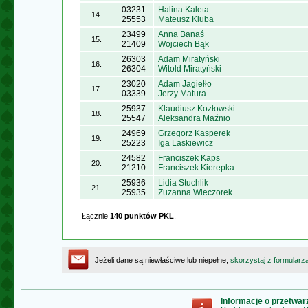
03231
Halina Kaleta
14.
25553
Mateusz Kluba
23499
Anna Banaś
15.
21409
Wojciech Bąk
26303
Adam Miratyński
16.
26304
Witold Miratyński
23020
Adam Jagiełło
17.
03339
Jerzy Matura
25937
Klaudiusz Kozłowski
18.
25547
Aleksandra Maźnio
24969
Grzegorz Kasperek
19.
25223
Iga Laskiewicz
24582
Franciszek Kaps
20.
21210
Franciszek Kierepka
25936
Lidia Stuchlik
21.
25935
Zuzanna Wieczorek
Łącznie
140 punktów PKL
.
Jeżeli dane są niewłaściwe lub niepełne,
skorzystaj z formularz
Informacje o przetwa