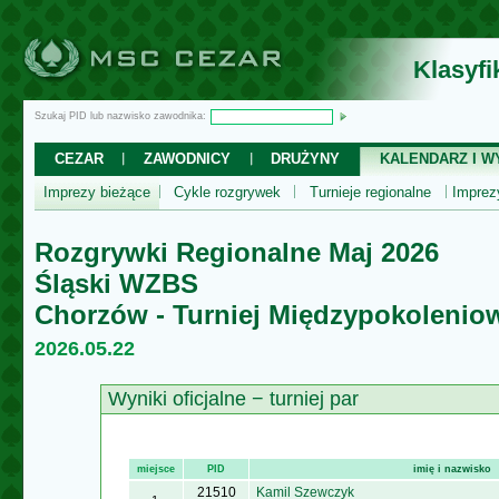
Klasyf
Szukaj PID lub nazwisko zawodnika:
CEZAR
ZAWODNICY
DRUŻYNY
KALENDARZ I WY
Imprezy bieżące
Cykle rozgrywek
Turnieje regionalne
Impre
Rozgrywki Regionalne Maj 2026
Śląski WZBS
Chorzów - Turniej Międzypokolenio
2026.05.22
Wyniki oficjalne − turniej par
miejsce
PID
imię i nazwisko
21510
Kamil Szewczyk