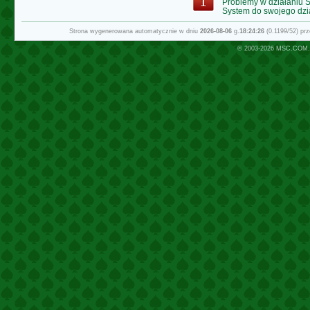
Problemy w działaniu
System do swojego dzi
Strona wygenerowana automatycznie w dniu
2026-08-06
g.
18:24:26
(0.1199/52) pr
© 2003-2026
MSC.COM.