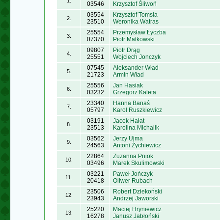
1.
03546
Krzysztof Śliwoń
03554
Krzysztof Tomsia
2.
23510
Weronika Watras
25554
Przemysław Łyczba
3.
07370
Piotr Matkowski
09807
Piotr Drąg
4.
25551
Wojciech Jonczyk
07545
Aleksander Wład
5.
21723
Armin Wład
25556
Jan Hasiak
6.
03232
Grzegorz Kaleta
23340
Hanna Banaś
7.
05797
Karol Ruszkiewicz
03191
Jacek Hałat
8.
23513
Karolina Michalik
03562
Jerzy Ujma
9.
24563
Antoni Żychiewicz
22864
Zuzanna Pniok
10.
03496
Marek Skulimowski
03221
Paweł Jończyk
11.
20418
Oliwer Rubach
23506
Robert Dziekoński
12.
23943
Andrzej Jaworski
25220
Maciej Hryniewicz
13.
16278
Janusz Jabłoński