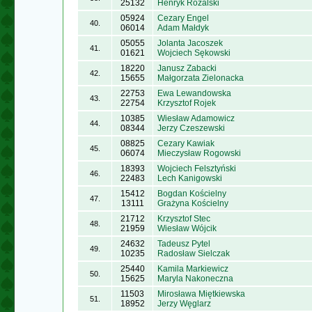
25132
Henryk Różalski
05924
Cezary Engel
40.
06014
Adam Małdyk
05055
Jolanta Jacoszek
41.
01621
Wojciech Sękowski
18220
Janusz Zabacki
42.
15655
Małgorzata Zielonacka
22753
Ewa Lewandowska
43.
22754
Krzysztof Rojek
10385
Wiesław Adamowicz
44.
08344
Jerzy Czeszewski
08825
Cezary Kawiak
45.
06074
Mieczysław Rogowski
18393
Wojciech Felsztyński
46.
22483
Lech Kanigowski
15412
Bogdan Kościelny
47.
13111
Grażyna Kościelny
21712
Krzysztof Stec
48.
21959
Wiesław Wójcik
24632
Tadeusz Pytel
49.
10235
Radosław Sielczak
25440
Kamila Markiewicz
50.
15625
Maryla Nakoneczna
11503
Mirosława Miętkiewska
51.
18952
Jerzy Węglarz