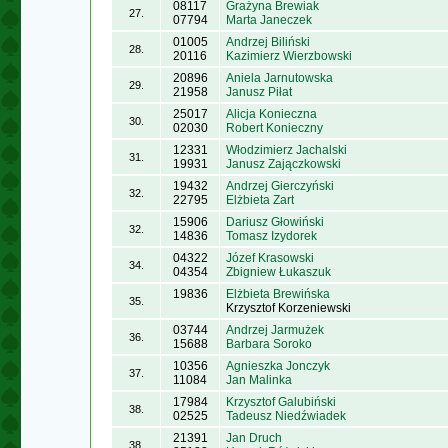
08117
Grażyna Brewiak
27.
07794
Marta Janeczek
01005
Andrzej Biliński
28.
20116
Kazimierz Wierzbowski
20896
Aniela Jarnutowska
29.
21958
Janusz Piłat
25017
Alicja Konieczna
30.
02030
Robert Konieczny
12331
Włodzimierz Jachalski
31.
19931
Janusz Zajączkowski
19432
Andrzej Gierczyński
32.
22795
Elżbieta Zart
15906
Dariusz Głowiński
32.
14836
Tomasz Izydorek
04322
Józef Krasowski
34.
04354
Zbigniew Łukaszuk
19836
Elżbieta Brewińska
35.
Krzysztof Korzeniewski
03744
Andrzej Jarmużek
36.
15688
Barbara Soroko
10356
Agnieszka Jonczyk
37.
11084
Jan Malinka
17984
Krzysztof Galubiński
38.
02525
Tadeusz Niedźwiadek
21391
Jan Druch
38.