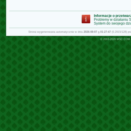
Informacje o przetwa
Problemy w działaniu
System do swojego dzi
Strona wygenerowana automatycznie w dniu
2026-08-07
g.
01:27:47
(0.2915/128) p
© 2003-2026
MSC.COM.