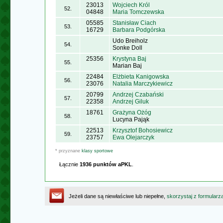
23013
Wojciech Król
52.
04848
Maria Tomczewska
05585
Stanisław Ciach
53.
16729
Barbara Podgórska
Udo Breiholz
54.
Sonke Doll
25356
Krystyna Baj
55.
Marian Baj
22484
Elżbieta Kanigowska
56.
23076
Natalia Marczykiewicz
20799
Andrzej Czabański
57.
22358
Andrzej Giluk
18761
Grażyna Ożóg
58.
Lucyna Pająk
22513
Krzysztof Bohosiewicz
59.
23757
Ewa Olejarczyk
* przyznane
klasy sportowe
Łącznie
1936 punktów aPKL
.
Jeżeli dane są niewłaściwe lub niepełne,
skorzystaj z formularz