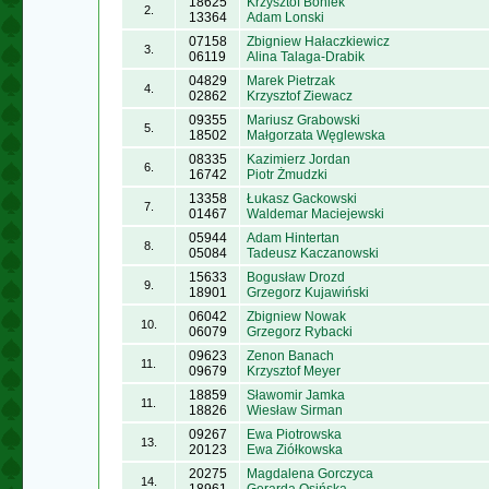
18625
Krzysztof Boniek
2.
13364
Adam Lonski
07158
Zbigniew Hałaczkiewicz
3.
06119
Alina Talaga-Drabik
04829
Marek Pietrzak
4.
02862
Krzysztof Ziewacz
09355
Mariusz Grabowski
5.
18502
Małgorzata Węglewska
08335
Kazimierz Jordan
6.
16742
Piotr Żmudzki
13358
Łukasz Gackowski
7.
01467
Waldemar Maciejewski
05944
Adam Hintertan
8.
05084
Tadeusz Kaczanowski
15633
Bogusław Drozd
9.
18901
Grzegorz Kujawiński
06042
Zbigniew Nowak
10.
06079
Grzegorz Rybacki
09623
Zenon Banach
11.
09679
Krzysztof Meyer
18859
Sławomir Jamka
11.
18826
Wiesław Sirman
09267
Ewa Piotrowska
13.
20123
Ewa Ziółkowska
20275
Magdalena Gorczyca
14.