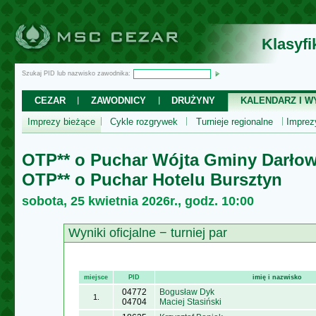
Klasyf
Szukaj PID lub nazwisko zawodnika:
CEZAR
ZAWODNICY
DRUŻYNY
KALENDARZ I WY
Imprezy bieżące
Cykle rozgrywek
Turnieje regionalne
Impre
OTP** o Puchar Wójta Gminy Darło
OTP** o Puchar Hotelu Bursztyn
sobota, 25 kwietnia 2026r., godz. 10:00
Wyniki oficjalne − turniej par
miejsce
PID
imię i nazwisko
04772
Bogusław Dyk
1.
04704
Maciej Stasiński