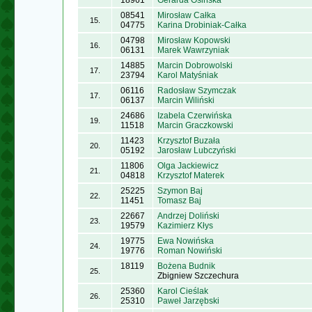
18961
Gerarda Osińska
08541
Mirosław Całka
15.
04775
Karina Drobiniak-Całka
04798
Mirosław Kopowski
16.
06131
Marek Wawrzyniak
14885
Marcin Dobrowolski
17.
23794
Karol Matyśniak
06116
Radosław Szymczak
17.
06137
Marcin Wiliński
24686
Izabela Czerwińska
19.
11518
Marcin Graczkowski
11423
Krzysztof Buzała
20.
05192
Jarosław Lubczyński
11806
Olga Jackiewicz
21.
04818
Krzysztof Materek
25225
Szymon Baj
22.
11451
Tomasz Baj
22667
Andrzej Doliński
23.
19579
Kazimierz Kłys
19775
Ewa Nowińska
24.
19776
Roman Nowiński
18119
Bożena Budnik
25.
Zbigniew Szczechura
25360
Karol Cieślak
26.
25310
Paweł Jarzębski