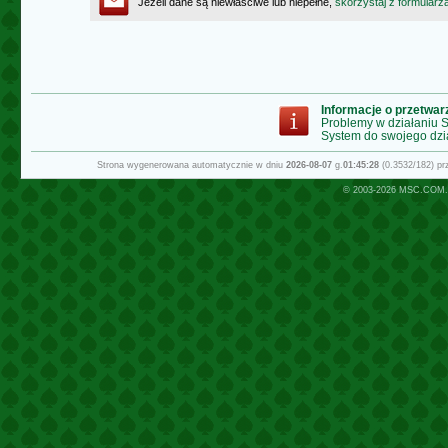
Jeżeli dane są niewłaściwe lub niepełne,
skorzystaj z formularz
Informacje o przetwa
Problemy w działaniu
System do swojego dzi
Strona wygenerowana automatycznie w dniu
2026-08-07
g.
01:45:28
(0.3532/182) p
© 2003-2026
MSC.COM.