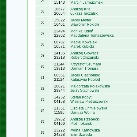
64.
15143
Marcin Jarmużyński
18677
Andrzej Kita
65.
20054
Łukasz Taczalski
15822
Jacek Metter
66.
16461
Sławomir Rokicki
23494
Monika Kidoń
67.
22802
Magdalena Tomaszewska
06707
Maciej Kowalski
68.
10571
Marek Kubicki
24136
Andrzej Głowacz
69.
23218
Robert Olszański
21144
Krzysztof Szufnara
70.
13913
Damian Trojnara
06551
Jacek Ciechomski
71.
21124
Katarzyna Pogłód
20021
Małgorzata Kołakowska
72.
23344
Jerzy Stachowski
14252
Stefan Kopyt
73.
04158
Wiesław Pietraszewski
21351
Elżbieta Chmielowska
74.
11595
Dariusz Wojna
19962
Andrzej Rzepecki
75.
04166
Piotr Tokarski
23222
Iwona Karnowska
76.
24228
Emil Szweda