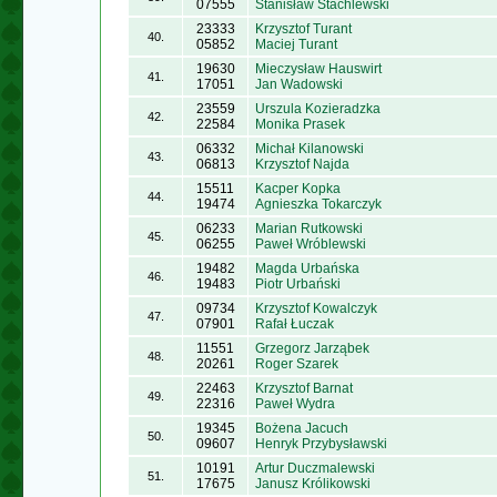
07555
Stanisław Stachlewski
23333
Krzysztof Turant
40.
05852
Maciej Turant
19630
Mieczysław Hauswirt
41.
17051
Jan Wadowski
23559
Urszula Kozieradzka
42.
22584
Monika Prasek
06332
Michał Kilanowski
43.
06813
Krzysztof Najda
15511
Kacper Kopka
44.
19474
Agnieszka Tokarczyk
06233
Marian Rutkowski
45.
06255
Paweł Wróblewski
19482
Magda Urbańska
46.
19483
Piotr Urbański
09734
Krzysztof Kowalczyk
47.
07901
Rafał Łuczak
11551
Grzegorz Jarząbek
48.
20261
Roger Szarek
22463
Krzysztof Barnat
49.
22316
Paweł Wydra
19345
Bożena Jacuch
50.
09607
Henryk Przybysławski
10191
Artur Duczmalewski
51.
17675
Janusz Królikowski