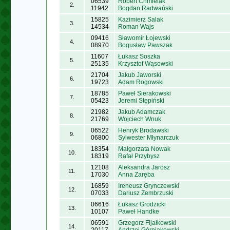
06539
Robert Chmielak
2.
11942
Bogdan Radwański
15825
Kazimierz Salak
3.
14534
Roman Wajs
09416
Sławomir Łojewski
4.
08970
Bogusław Pawszak
11607
Łukasz Soszka
5.
25135
Krzysztof Wąsowski
21704
Jakub Jaworski
6.
19723
Adam Rogowski
18785
Paweł Sierakowski
7.
05423
Jeremi Stępiński
21982
Jakub Adamczak
8.
21769
Wojciech Wnuk
06522
Henryk Brodawski
9.
06800
Sylwester Młynarczuk
18354
Małgorzata Nowak
10.
18319
Rafał Przybysz
12108
Aleksandra Jarosz
11.
17030
Anna Zaręba
16859
Ireneusz Grynczewski
12.
07033
Dariusz Zembrzuski
06616
Łukasz Grodzicki
13.
10107
Paweł Handke
06591
Grzegorz Fijałkowski
14.