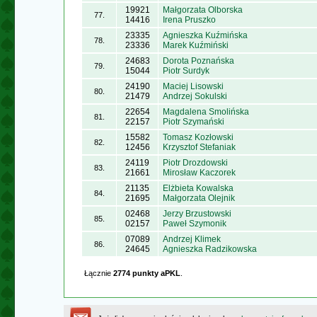
19921
Małgorzata Olborska
77.
14416
Irena Pruszko
23335
Agnieszka Kuźmińska
78.
23336
Marek Kuźmiński
24683
Dorota Poznańska
79.
15044
Piotr Surdyk
24190
Maciej Lisowski
80.
21479
Andrzej Sokulski
22654
Magdalena Smolińska
81.
22157
Piotr Szymański
15582
Tomasz Kozłowski
82.
12456
Krzysztof Stefaniak
24119
Piotr Drozdowski
83.
21661
Mirosław Kaczorek
21135
Elżbieta Kowalska
84.
21695
Małgorzata Olejnik
02468
Jerzy Brzustowski
85.
02157
Paweł Szymonik
07089
Andrzej Klimek
86.
24645
Agnieszka Radzikowska
Łącznie
2774 punkty aPKL
.