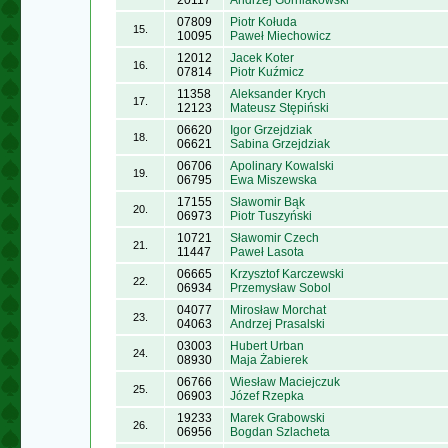
20117
Andrzej Górniakowski
07809
Piotr Kołuda
15.
10095
Paweł Miechowicz
12012
Jacek Koter
16.
07814
Piotr Kuźmicz
11358
Aleksander Krych
17.
12123
Mateusz Stępiński
06620
Igor Grzejdziak
18.
06621
Sabina Grzejdziak
06706
Apolinary Kowalski
19.
06795
Ewa Miszewska
17155
Sławomir Bąk
20.
06973
Piotr Tuszyński
10721
Sławomir Czech
21.
11447
Paweł Lasota
06665
Krzysztof Karczewski
22.
06934
Przemysław Sobol
04077
Mirosław Morchat
23.
04063
Andrzej Prasalski
03003
Hubert Urban
24.
08930
Maja Żabierek
06766
Wiesław Maciejczuk
25.
06903
Józef Rzepka
19233
Marek Grabowski
26.
06956
Bogdan Szlacheta