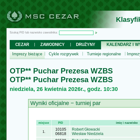
Klasyf
Szukaj PID lub nazwisko zawodnika:
CEZAR
ZAWODNICY
DRUŻYNY
KALENDARZ I WY
Imprezy bieżące
Cykle rozgrywek
Turnieje regionalne
Impre
OTP** Puchar Prezesa WZBS
OTP** Puchar Prezesa WZBS
niedziela, 26 kwietnia 2026r., godz. 10:30
Wyniki oficjalne − turniej par
miejsce
PID
imię i nazwisko
10105
Robert Głowacki
1.
06818
Wiesław Niedziela