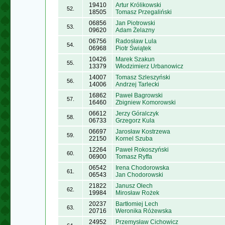
19410
Artur Królikowski
52.
18505
Tomasz Przegaliński
06856
Jan Piotrowski
53.
09620
Adam Żelazny
06756
Radosław Lula
54.
06968
Piotr Świątek
10426
Marek Szakun
55.
13379
Włodzimierz Urbanowicz
14007
Tomasz Szleszyński
56.
14006
Andrzej Tarlecki
16862
Paweł Bagrowski
57.
16460
Zbigniew Komorowski
06612
Jerzy Góralczyk
58.
06733
Grzegorz Kula
06697
Jarosław Kostrzewa
59.
22150
Kornel Szuba
12264
Paweł Rokoszyński
60.
06900
Tomasz Ryffa
06542
Irena Chodorowska
61.
06543
Jan Chodorowski
21822
Janusz Olech
62.
19984
Mirosław Rożek
20237
Bartłomiej Lech
63.
20716
Weronika Różewska
24952
Przemysław Cichowicz