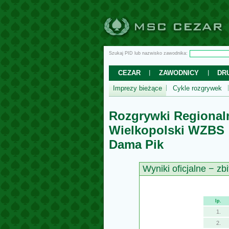
Szukaj PID lub nazwisko zawodnika:
CEZAR
ZAWODNICY
DR
Imprezy bieżące
Cykle rozgrywek
Rozgrywki Regional
Wielkopolski WZBS
Dama Pik
Wyniki oficjalne − zbi
lp.
1.
2.