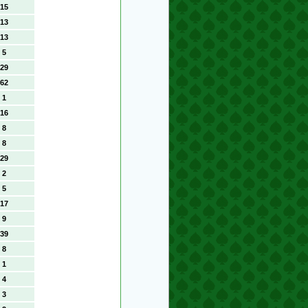
15
13
13
5
29
62
1
16
8
8
29
2
5
17
9
39
8
1
4
3