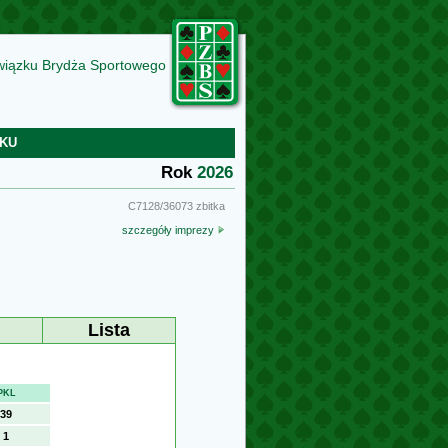
wiązku Brydża Sportowego
KU
Rok
2026
C7128/36073 zbitka
szczegóły imprezy
Lista
PKL
39
1