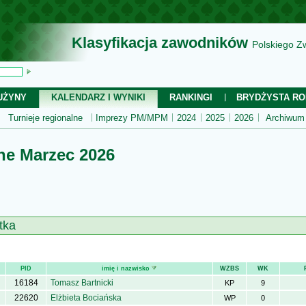
Klasyfikacja zawodników
Polskiego Z
UŻYNY
KALENDARZ I WYNIKI
RANKINGI
BRYDŻYSTA RO
Turnieje regionalne
Imprezy PM/MPM
2024
2025
2026
Archiwum
ne Marzec 2026
tka
PID
imię i nazwisko
WZBS
WK
16184
Tomasz Bartnicki
KP
9
22620
Elżbieta Bociańska
WP
0