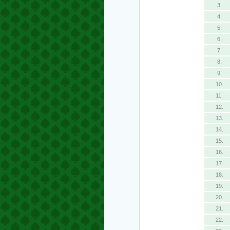
3.
4.
5.
6.
7.
8.
9.
10.
11.
12.
13.
14.
15.
16.
17.
18.
19.
20.
21.
22.