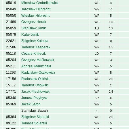
05019
Mirosław Grobelkiewicz
WP
4
05049
Jarosław Hilbrecht
WP
7
05050
Wiesław Hilbrecht
WP
5
21489
Grzegorz Horak
WP
1.5
05059
Stanisław Janik
LB
13
05079
Rafał Junik
WP
7
22621
Zbigniew Kaletka
WP
0
21586
Tadeusz Kasperek
WP
1.5
05118
Cezary Kmiecik
LD
7
05204
Grzegorz Maćkowiak
WP
3
05211
Andrzej Małdziński
WP
5
11293
Radzisław Oczkowicz
WP
5
17156
Radosław Osiński
WP
2.5
15117
Tadeusz Osowski
WP
1
17771
Jacek Piechowiak
WP
2.5
05340
Janusz Przybysz
KP
11
05369
Jacek Safon
WP
5
Stanisław Sagan
-
0
05384
Zbigniew Sikorski
WP
2.5
09122
Tomasz Solarski
WP
5