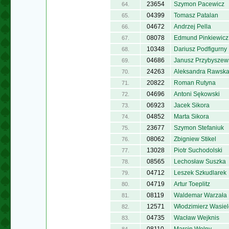
23654
Szymon Pacewicz
64.
04399
Tomasz Patalan
65.
04672
Andrzej Pella
66.
08078
Edmund Pinkiewicz
67.
10348
Dariusz Podfigurny
68.
04686
Janusz Przybyszew
69.
24263
Aleksandra Rawsk
70.
20822
Roman Rutyna
71.
04696
Antoni Sękowski
72.
06923
Jacek Sikora
73.
04852
Marta Sikora
74.
23677
Szymon Stefaniuk
75.
08062
Zbigniew Stikel
76.
13028
Piotr Suchodolski
77.
08565
Lechosław Suszka
78.
04712
Leszek Szkudlarek
79.
04719
Artur Toeplitz
80.
08119
Waldemar Warzała
81.
12571
Włodzimierz Wasiel
82.
04735
Wacław Wejknis
83.