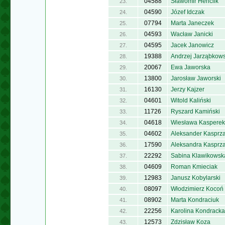
04588
Sławomir Henclik
23.
04590
Józef Idczak
24.
07794
Marta Janeczek
25.
04593
Wacław Janicki
26.
04595
Jacek Janowicz
27.
19388
Andrzej Jarząbkows
28.
20067
Ewa Jaworska
29.
13800
Jarosław Jaworski
30.
16130
Jerzy Kajzer
31.
04601
Witold Kaliński
32.
11726
Ryszard Kamiński
33.
04618
Wiesława Kasperek
34.
04602
Aleksander Kasprz
35.
17590
Aleksandra Kasprz
36.
22292
Sabina Klawikowsk
37.
04609
Roman Kmieciak
38.
12983
Janusz Kobylarski
39.
08097
Włodzimierz Kocoń
40.
08902
Marta Kondraciuk
41.
22256
Karolina Kondracka
42.
12573
Zdzisław Koza
43.