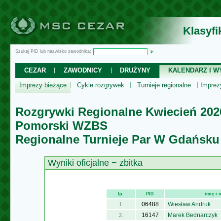
Klasyf
Szukaj PID lub nazwisko zawodnika:
CEZAR
ZAWODNICY
DRUŻYNY
KALENDARZ I WY
Imprezy bieżące
Cykle rozgrywek
Turnieje regionalne
Impre
Rozgrywki Regionalne Kwiecień 202
Pomorski WZBS
Regionalne Turnieje Par W Gdańsku
Wyniki oficjalne − zbitka
lp.
PID
imię i
06488
Wiesław Andruk
1.
16147
Marek Bednarczyk
2.