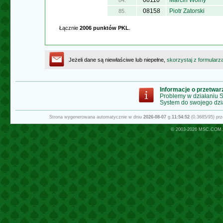
08110
Marcin Wolny
84.
08158
Piotr Zatorski
85.
Łącznie
2006 punktów PKL
.
Jeżeli dane są niewłaściwe lub niepełne,
skorzystaj z formularz
Informacje o przetwa
Problemy w działaniu
System do swojego dzi
Strona wygenerowana automatycznie w dniu
2026-08-07
g.
11:54:52
(0.3685/95) pr
© 2003-2026
MSC.COM.