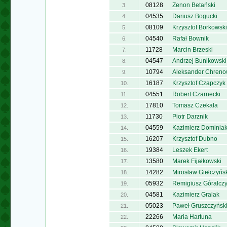
08128
Zenon Betański
3.
04535
Dariusz Bogucki
4.
08109
Krzysztof Borkowski
5.
04540
Rafał Bownik
6.
11728
Marcin Brzeski
7.
04547
Andrzej Bunikowski
8.
10794
Aleksander Chreno
9.
16187
Krzysztof Czapczyk
10.
04551
Robert Czarnecki
11.
17810
Tomasz Czekała
12.
11730
Piotr Darznik
13.
04559
Kazimierz Dominia
14.
16207
Krzysztof Dubno
15.
19384
Leszek Ekert
16.
13580
Marek Fijałkowski
17.
14282
Mirosław Giełczyńs
18.
05932
Remigiusz Góralcz
19.
04581
Kazimierz Gralak
20.
05023
Paweł Gruszczyńsk
21.
22266
Maria Hartuna
22.