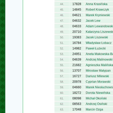
17828
Anna Krasińska
44.
14845
Robert Krawczyk
45.
04621
Marek Kryniewski
46.
04632
Jacek Lew
47.
04633
Adam Lewandowsk
48.
20710
Katarzyna Liszews
49.
19383
Jacek Liszewski
50.
16784
Władysław Łobacz
51.
14982
Paweł Łużecki
52.
24951
Aneta Makowska-B
53.
04639
Andrzej Malinowski
54.
21682
Agnieszka Malińsk
55.
13707
Mirosław Małypan
56.
16727
Dariusz Milewski
57.
20978
Cyprian Morawski
58.
04660
Marek Niesłuchows
59.
18272
Dorota Niewińska
60.
08098
Michał Okoński
61.
08563
Andrzej Osiński
62.
17048
Marcin Ozga
63.