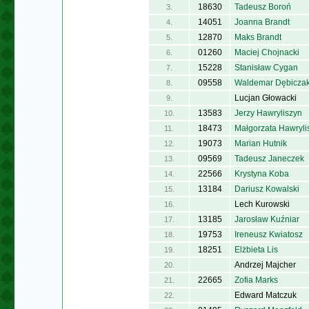
18630
Tadeusz Boroń
3.
14051
Joanna Brandt
4.
12870
Maks Brandt
5.
01260
Maciej Chojnacki
6.
15228
Stanisław Cygan
7.
09558
Waldemar Dębicza
8.
Lucjan Głowacki
9.
13583
Jerzy Hawryliszyn
10.
18473
Małgorzata Hawryli
11.
19073
Marian Hutnik
12.
09569
Tadeusz Janeczek
13.
22566
Krystyna Koba
14.
13184
Dariusz Kowalski
15.
Lech Kurowski
16.
13185
Jarosław Kuźniar
17.
19753
Ireneusz Kwiatosz
18.
18251
Elżbieta Lis
19.
Andrzej Majcher
20.
22665
Zofia Marks
21.
Edward Matczuk
22.