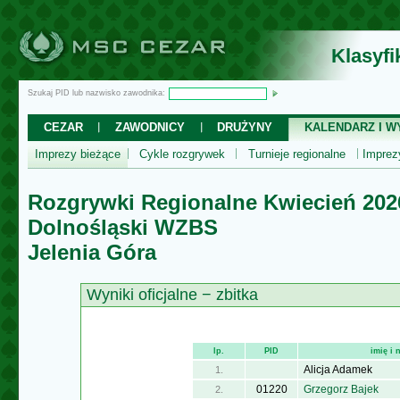
Klasyf
Szukaj PID lub nazwisko zawodnika:
CEZAR
ZAWODNICY
DRUŻYNY
KALENDARZ I WY
Imprezy bieżące
Cykle rozgrywek
Turnieje regionalne
Impre
Rozgrywki Regionalne Kwiecień 202
Dolnośląski WZBS
Jelenia Góra
Wyniki oficjalne − zbitka
lp.
PID
imię i
Alicja Adamek
1.
01220
Grzegorz Bajek
2.