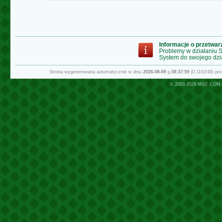
Informacje o przetwa
Problemy w działaniu
System do swojego dzi
Strona wygenerowana automatycznie w dniu
2026-08-09
g.
08:37:59
(0.1102/48) pr
© 2003-2026
MSC.COM.