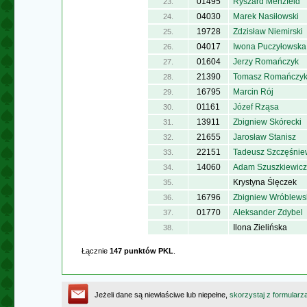
01495
Ryszard Menzfeld
23.
04030
Marek Nasiłowski
24.
19728
Zdzisław Niemirski
25.
04017
Iwona Puczyłowska
26.
01604
Jerzy Romańczyk
27.
21390
Tomasz Romańczy
28.
16795
Marcin Rój
29.
01161
Józef Rząsa
30.
13911
Zbigniew Skórecki
31.
21655
Jarosław Stanisz
32.
22151
Tadeusz Szczęśnie
33.
14060
Adam Szuszkiewicz
34.
Krystyna Ślęczek
35.
16796
Zbigniew Wróblews
36.
01770
Aleksander Zdybel
37.
Ilona Zielińska
38.
Łącznie
147 punktów PKL
.
Jeżeli dane są niewłaściwe lub niepełne,
skorzystaj z formularz