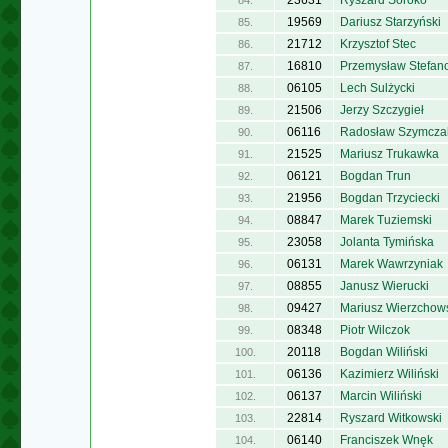
23631
Ryszard Soroko
84.
19569
Dariusz Starzyński
85.
21712
Krzysztof Stec
86.
16810
Przemysław Stefan
87.
06105
Lech Sulżycki
88.
21506
Jerzy Szczygieł
89.
06116
Radosław Szymcza
90.
21525
Mariusz Trukawka
91.
06121
Bogdan Trun
92.
21956
Bogdan Trzyciecki
93.
08847
Marek Tuziemski
94.
23058
Jolanta Tymińska
95.
06131
Marek Wawrzyniak
96.
08855
Janusz Wierucki
97.
09427
Mariusz Wierzchow
98.
08348
Piotr Wilczok
99.
20118
Bogdan Wiliński
100.
06136
Kazimierz Wiliński
101.
06137
Marcin Wiliński
102.
22814
Ryszard Witkowski
103.
06140
Franciszek Wnęk
104.