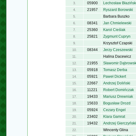
05900
Lechosław Błazińsk
3.
21957
Ryszard Borowski
4.
Barbara Buszko
5.
08341
Jan Chmielewski
6.
25360
Karol Cieślak
7.
25821
Zygmunt Cupryn
8.
Krzysztof Czapski
9.
08344
Jerzy Czeszewski
10.
Halina Dacewicz
11.
21955
Sławomir Dąbrowsk
12.
05918
Tomasz Derba
13.
05921
Paweł Dickert
14.
22667
Andrzej Doliński
15.
11221
Robert Domińczak
16.
19433
Mariusz Drewniak
17.
15633
Bogusław Drozd
18.
05924
Cezary Engel
19.
23402
Klara Gamrat
20.
19432
Andrzej Gierczyński
21.
Wincenty Glina
22.