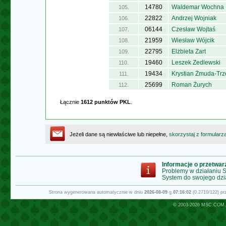
14780
Waldemar Wochna
105.
22822
Andrzej Wojniak
106.
06144
Czesław Wojtaś
107.
21959
Wiesław Wójcik
108.
22795
Elżbieta Zart
109.
19460
Leszek Zedlewski
110.
19434
Krystian Żmuda-Trz
111.
25699
Roman Żurych
112.
Łącznie
1612 punktów PKL
.
Jeżeli dane są niewłaściwe lub niepełne,
skorzystaj z formularz
Informacje o przetwa
Problemy w działaniu
System do swojego dzi
Strona wygenerowana automatycznie w dniu
2026-08-09
g.
07:16:02
(0.2710/122) p
© 2003-2026
MSC.COM.