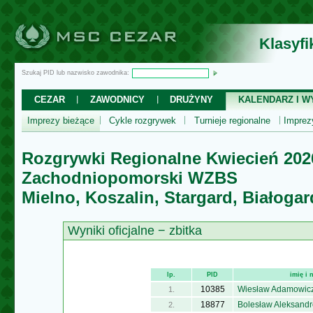
Klasyf
Szukaj PID lub nazwisko zawodnika:
CEZAR
ZAWODNICY
DRUŻYNY
KALENDARZ I WY
Imprezy bieżące
Cykle rozgrywek
Turnieje regionalne
Impre
Rozgrywki Regionalne Kwiecień 202
Zachodniopomorski WZBS
Mielno, Koszalin, Stargard, Białogar
Wyniki oficjalne − zbitka
lp.
PID
imię i
10385
Wiesław Adamowic
1.
18877
Bolesław Aleksandr
2.