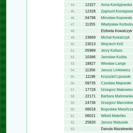
12327
Anna Kondyjowska
44.
12328
Zygmunt Kondyjows
45.
04798
Mirosław Kopowski
46.
11355
Władysław Korbuto
47.
Elżbieta Kowalczyk
48.
23669
Michał Kowalczyk
49.
23013
Wojciech Król
50.
05989
Jerzy Kullass
51.
10386
Jarosław Kuźba
52.
18827
Wiesław Lange
53.
11356
Janusz Linkiewicz
54.
11198
Krzysztof Lipowski
55.
09735
Czesław Majewski
56.
17728
Grzegorz Makowiec
57.
22171
Barbara Malinowsk
58.
24736
Grzegorz Marcinkie
59.
06018
Bogusław Maryńcz
60.
06021
Witold Mateńko
61.
25820
Janusz Matusiak
62.
Danuta Mazalewsk
63.