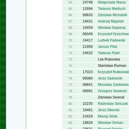
24748
Malgorzata Mazur
64.
12694
Tadeusz Mediuch
65.
08833
Zdzisław Michalski
66.
19431
Andrzej Migalski
67.
19459
Wiesław Napieraj
68.
06049
Krzysztof Orzechow
69.
24417
Ludwik Padewski
70.
21958
Janusz Piłat
71.
24632
Tadeusz Pytel
72.
Lila Rojewska
73.
Stanisław Rumian
74.
17023
Krzysztof Rutkowski
75.
06080
Jerzy Sadowski
76.
08841
Mirosław Sankiewic
77.
08991
Grzegorz Seweryn
78.
Zdzisław Sewruk
79.
10235
Radosław Sielczak
80.
19481
Jerzy Sikorski
81.
23429
Maciej Silski
82.
18826
Wiesław Sirman
83.