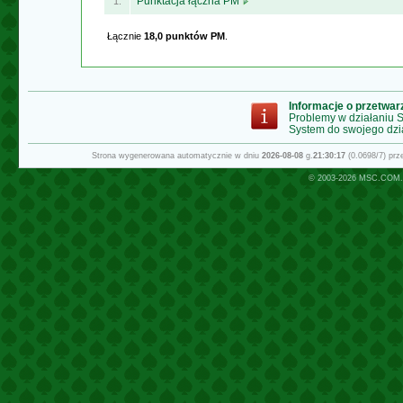
Punktacja łączna PM
1.
Łącznie
18,0 punktów PM
.
Informacje o przetwa
Problemy w działaniu
System do swojego dzi
Strona wygenerowana automatycznie w dniu
2026-08-08
g.
21:30:17
(0.0698/7) pr
© 2003-2026
MSC.COM.