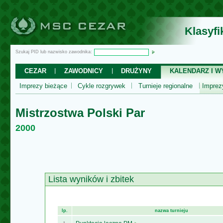
Klasyf
Szukaj PID lub nazwisko zawodnika:
CEZAR
ZAWODNICY
DRUŻYNY
KALENDARZ I WY
Imprezy bieżące
Cykle rozgrywek
Turnieje regionalne
Impre
Mistrzostwa Polski Par
2000
Lista wyników i zbitek
lp.
nazwa turnieju