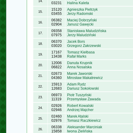
14.
03231
Halina Kaleta
15120
Agnieszka Pietrzyk
15.
03455
Jerzy Radomski
06382
Maciej Dobrzyński
16.
02904
Janusz Gawęcki
09358
Stanisława Maludzińska
17.
07975
Jerzy Maludziński
06370
Jacek Bors
18.
03020
Grzegorz Zakrzewski
17167
Tomasz Kiełbasa
19.
13438
Rafał Marks
12006
Danuta Krupnik
20.
06822
Anna Nosalska
02673
Marek Jaworski
21.
04360
Mirosław Makatrewicz
15913
Adam Rydz
22.
12683
Dariusz Sokołowski
06973
Piotr Tuszyński
23.
11319
Przemysław Zawada
02926
Robert Kowalski
24.
02946
Andrzej Majcher
02460
Marek Atalski
25.
02976
Tomasz Raczkiewicz
06338
Aleksander Marciniak
26.
15858
Iwona Zielińska