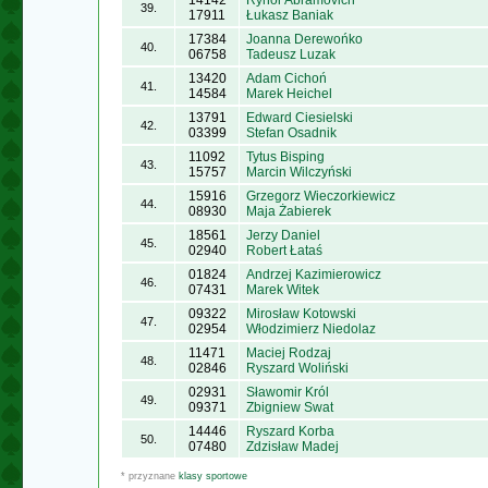
14142
Ryhor Abramovich
39.
17911
Łukasz Baniak
17384
Joanna Derewońko
40.
06758
Tadeusz Luzak
13420
Adam Cichoń
41.
14584
Marek Heichel
13791
Edward Ciesielski
42.
03399
Stefan Osadnik
11092
Tytus Bisping
43.
15757
Marcin Wilczyński
15916
Grzegorz Wieczorkiewicz
44.
08930
Maja Żabierek
18561
Jerzy Daniel
45.
02940
Robert Łataś
01824
Andrzej Kazimierowicz
46.
07431
Marek Witek
09322
Mirosław Kotowski
47.
02954
Włodzimierz Niedolaz
11471
Maciej Rodzaj
48.
02846
Ryszard Woliński
02931
Sławomir Król
49.
09371
Zbigniew Swat
14446
Ryszard Korba
50.
07480
Zdzisław Madej
* przyznane
klasy sportowe