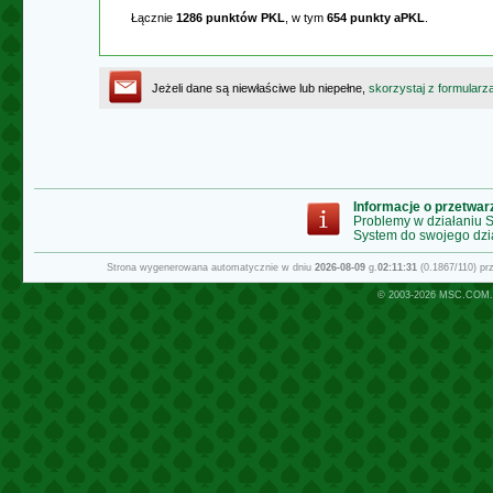
Łącznie
1286 punktów PKL
, w tym
654 punkty aPKL
.
Jeżeli dane są niewłaściwe lub niepełne,
skorzystaj z formularz
Informacje o przetwa
Problemy w działaniu
System do swojego dzi
Strona wygenerowana automatycznie w dniu
2026-08-09
g.
02:11:31
(0.1867/110) p
© 2003-2026
MSC.COM.