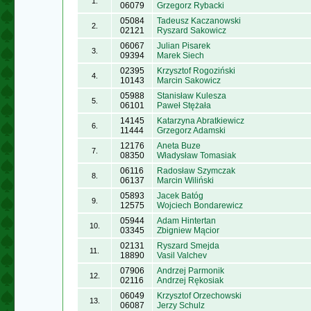
1.
06079
Grzegorz Rybacki
05084
Tadeusz Kaczanowski
2.
02121
Ryszard Sakowicz
06067
Julian Pisarek
3.
09394
Marek Siech
02395
Krzysztof Rogoziński
4.
10143
Marcin Sakowicz
05988
Stanisław Kulesza
5.
06101
Paweł Stężała
14145
Katarzyna Abratkiewicz
6.
11444
Grzegorz Adamski
12176
Aneta Buze
7.
08350
Władysław Tomasiak
06116
Radosław Szymczak
8.
06137
Marcin Wiliński
05893
Jacek Batóg
9.
12575
Wojciech Bondarewicz
05944
Adam Hintertan
10.
03345
Zbigniew Mącior
02131
Ryszard Smejda
11.
18890
Vasil Valchev
07906
Andrzej Parmonik
12.
02116
Andrzej Rękosiak
06049
Krzysztof Orzechowski
13.
06087
Jerzy Schulz