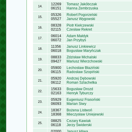
12269
Tomasz Jakóbczak
14.
06151
Hanna Zembrzuska
05326
Robert Pogorzelski
15.
05527
Janusz Wygowski
08328
Piotr Kiełczewski
16.
02115
Czesław Rekret
06014
Adam Małdyk
17.
06072
Jan Przybyś
11356
Janusz Linkiewicz
18.
06018
Bogusław Maryńczak
08833
Zdzisław Michalski
19.
09427
Mariusz Wierzchowski
05900
Lechosław Błaziński
20.
06115
Radosław Szopiński
05920
Andrzej Dębowski
21.
06112
Roman Szlachetka
15633
Bogusław Drozd
22.
02163
Henryk Tyburczy
05929
Eugeniusz Frasoński
23.
06093
Marian Siwy
18367
Bożena Listwoń
24.
18368
Mieczysław Uniejewski
08825
Cezary Kawiak
25.
06118
Jerzy Świderski
02000
Janusz Hliwa