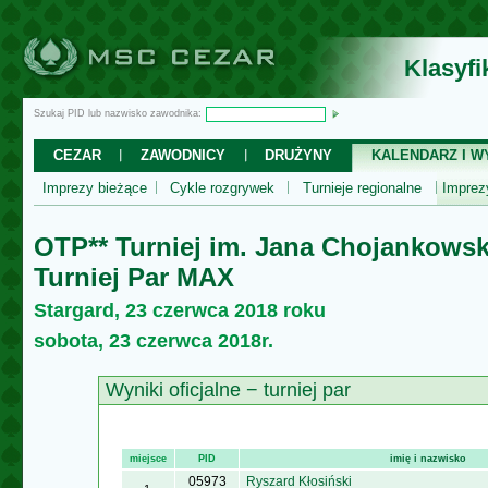
Klasyf
Szukaj PID lub nazwisko zawodnika:
CEZAR
ZAWODNICY
DRUŻYNY
KALENDARZ I WY
Imprezy bieżące
Cykle rozgrywek
Turnieje regionalne
Impre
OTP** Turniej im. Jana Chojankows
Turniej Par MAX
Stargard, 23 czerwca 2018 roku
sobota, 23 czerwca 2018r.
Wyniki oficjalne − turniej par
miejsce
PID
imię i nazwisko
05973
Ryszard Kłosiński