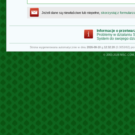
Jeżeli dane są niewłaściwe lub niepełne,
skorzystaj z formularz
Informacje o przetwa
Problemy w działaniu
System do swojego dzi
Strona wygenerowana automatycznie w dniu
2026-08-10
g.
12:32:20
(0.3053/82) pr
© 2003-2026
MSC.COM.