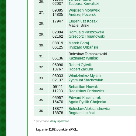
26.
02037
Tadeusz Kowalicki
09385
Wojciech Morawski
27.
14835
Andrzej Pożerski
17947
Eugeniusz Kozak
28.
Maciej Silski
02094
Romuald Paszkowski
29.
02162
Grzegorz Trojanowski
08819
Marek Goraj
30.
06125
Ryszard Urbański
Bolesław Tomaszewski
31.
06136
Kazimierz Wiliński
06090
Robert Cylwik
32.
13767
Robert Zaciura
06033
Włodzimierz Mysłek
33.
02137
Zygmunt Stachowiak
09111
Sebastian Nowak
34.
11293
Radzisław Oczkowicz
05957
Edward Kaczmarek
35.
16470
Agata Pyclik-Chojenka
18877
Bolesław Aleksandrowicz
36.
18878
Bogdan Lipiński
* przyznane
klasy sportowe
Łącznie
1182 punkty aPKL
.