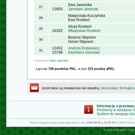
Ewa Jaworska
27.
13800
Jarosław Jaworski
Małgorzata Kuczyńska
28.
Ewa Rosikoń
Alicja Rosikoń
29.
16282
Władysław Rosikoń
Bożena Stigsson
30.
Goran Stigsson
12452
Andrzej Dobkowicz
31.
10798
Kazimierz Gierulski
* przyznane
klasy sportowe
Łącznie
728 punktów PKL
, w tym
372 punkty aPKL
.
Jeżeli dane są niewłaściwe lub niepełne,
skorzystaj z formularz
Informacje o przetwa
Problemy w działaniu
System do swojego dzi
Strona wygenerowana automatycznie w dniu
2026-08-10
g.
14:32:33
(0.1652/72) pr
© 2003-2026
MSC.COM.