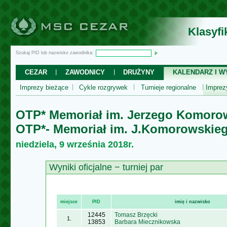
Klasyf
Szukaj PID lub nazwisko zawodnika:
CEZAR
ZAWODNICY
DRUŻYNY
KALENDARZ I WY
Imprezy bieżące
Cykle rozgrywek
Turnieje regionalne
Impre
OTP* Memoriał im. Jerzego Komoro
OTP*- Memoriał im. J.Komorowskie
niedziela, 9 września 2018r.
Wyniki oficjalne − turniej par
miejsce
PID
imię i nazwisko
12445
Tomasz Brzęcki
1.
13853
Barbara Miecznikowska