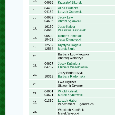
14.
04699
Krzysztof Sikorski
04438
Alina Gudecka
15.
04152
Leszek Ostrowski
04632
Jacek Lew
16.
04696
Antoni Sękowski
16130
Jerzy Kajzer
17.
04618
Wiesława Kasperek
06539
Robert Chmielak
18.
10463
Jerzy Długołęcki
12562
Krystyna Rogala
19.
12568
Marek Szulc
Barbara Ludwikowska
20.
Andrzej Wołoszyn
04627
Jacek Kuśmierz
21.
04737
Elżbieta Wesołowska
Jerzy Bednarczyk
22.
10318
Barbara Radomska
Ewa Dryzner
23.
Sławomir Dryzner
04601
Witold Kaliński
24.
04621
Marek Kryniewski
01336
Leszek Haber
25.
Włodzimierz Tugendraich
Wojciech Kamiński
26.
Marek Wysocki