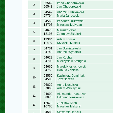
06542
Irena Chodorowska
2.
06543
Jan Chodorowski
04547
Andrzej Bunikowski
3.
07794
Marta Janeczek
04563
Ireneusz Dzikowski
4.
13707
Mirosław Małypan
04670
Mariusz Pater
5.
12196
Zbigniew Skibicki
13364
Adam Lonski
6.
11809
Krzysztof Mielnik
04701
Jan Staniszewski
7.
04748
Andrzej Wyborski
04622
Jan Kuchta
8.
04700
Mieczysław Smugała
04660
Marek Niesłuchowski
9.
04755
Danuta Żabicka
04559
Kazimierz Dominiak
10.
04590
Józef Idczak
06822
Anna Nosalska
11.
07860
Adam Walczyński
04602
Aleksander Kasprzak
12.
08078
Edmund Pinkiewicz
12573
Zdzisław Koza
13.
16765
Mirosław Makurat
04588
Sławomir Henclik