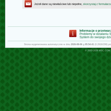
Jeżeli dane są niewłaściwe lub niepełne,
skorzystaj z formularz
Informacje o przetwa
Problemy w działaniu
System do swojego dzi
Strona wygenerowana automatycznie w dniu
2026-08-06
g.
05:54:41
(0.2916/206) p
© 2003-2026
MSC.COM.