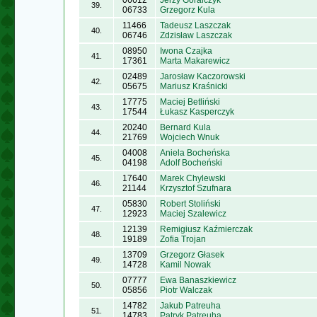
06612
Jerzy Góralczyk
39.
06733
Grzegorz Kula
11466
Tadeusz Laszczak
40.
06746
Zdzisław Laszczak
08950
Iwona Czajka
41.
17361
Marta Makarewicz
02489
Jarosław Kaczorowski
42.
05675
Mariusz Kraśnicki
17775
Maciej Betliński
43.
17544
Łukasz Kasperczyk
20240
Bernard Kula
44.
21769
Wojciech Wnuk
04008
Aniela Bocheńska
45.
04198
Adolf Bocheński
17640
Marek Chylewski
46.
21144
Krzysztof Szufnara
05830
Robert Stoliński
47.
12923
Maciej Szalewicz
12139
Remigiusz Kaźmierczak
48.
19189
Zofia Trojan
13709
Grzegorz Głasek
49.
14728
Kamil Nowak
07777
Ewa Banaszkiewicz
50.
05856
Piotr Walczak
14782
Jakub Patreuha
51.
14783
Patryk Patreuha