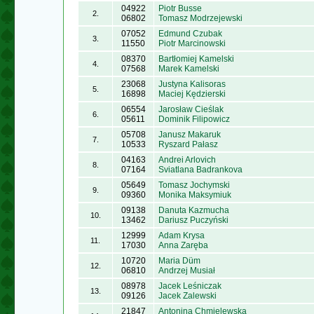
04922
Piotr Busse
2.
06802
Tomasz Modrzejewski
07052
Edmund Czubak
3.
11550
Piotr Marcinowski
08370
Bartłomiej Kamelski
4.
07568
Marek Kamelski
23068
Justyna Kalisoras
5.
16898
Maciej Kędzierski
06554
Jarosław Cieślak
6.
05611
Dominik Filipowicz
05708
Janusz Makaruk
7.
10533
Ryszard Pałasz
04163
Andrei Arlovich
8.
07164
Sviatlana Badrankova
05649
Tomasz Jochymski
9.
09360
Monika Maksymiuk
09138
Danuta Kazmucha
10.
13462
Dariusz Puczyński
12999
Adam Krysa
11.
17030
Anna Zaręba
10720
Maria Düm
12.
06810
Andrzej Musiał
08978
Jacek Leśniczak
13.
09126
Jacek Zalewski
21847
Antonina Chmielewska