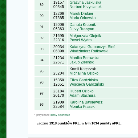
19157
Grażyna Jaskulska
89.
09345
Norbert Krzystanek
12266
Marek Drukier
90.
07385
Maria Orłowska
12006
Danuta Krupnik
91.
05363
Jerzy Russyan
21695
Małgorzata Olejnik
92.
22316
Paweł Wydra
20034
Katarzyna Grabarczyk-Steć
93.
06898
Włodzimierz Rutkowski
21234
Monika Borowska
94.
22671
Jakub Zieliński
Kamil Kacprzak
95.
23204
Michalina Ożibko
15350
Eliza Gardzińska
96.
12651
Wojciech Gardziński
23184
Hubert Ożibko
97.
20170
Adam Stachura
21909
Karolina Batkiewicz
98.
22584
Monika Prasek
* przyznane
klasy sportowe
Łącznie
1918 punktów PKL
, w tym
1034 punkty aPKL
.