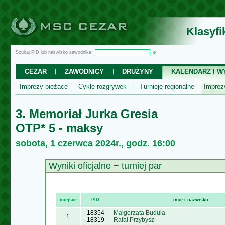
Klasyf
Szukaj PID lub nazwisko zawodnika:
CEZAR
ZAWODNICY
DRUŻYNY
KALENDARZ I WY
Imprezy bieżące
Cykle rozgrywek
Turnieje regionalne
Impre
3. Memoriał Jurka Gresia
OTP* 5 - maksy
sobota, 1 czerwca 2024r., godz. 16:00
Wyniki oficjalne − turniej par
miejsce
PID
imię i nazwisko
18354
Małgorzata Buduła
1.
18319
Rafał Przybysz