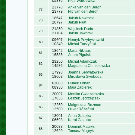
05876
Piotr Wulkiewicz
23778
Anke van den Bergh
77.
23779
Nic van den Bergh
18647
Jakub Nawrocki
78.
20797
Jakub Piłat
21850
Wojciech Duda
79.
21704
Jakub Jaworski
09607
Henryk Przybysławski
80.
10340
Michał Tuczyński
18642
Maria Niklaus
81.
16585
Adam Pigulski
23250
Michał Adamczak
82.
14586
Magdalena Chmielewska
17998
Joanna Serwatowska
83.
18603
Mirosława Swoboda
03003
Hubert Urban
84.
08930
Maja Żabierek
20007
Monika Gwiazdowska
85.
17836
Leszek Jędrzejczak
12250
Małgorzata Rozman
86.
12500
Oliver Różański
13001
Anna Gałązka
87.
06598
Karol Gałązka
20033
Dominik Magryś
88.
12629
Tomasz Magryś