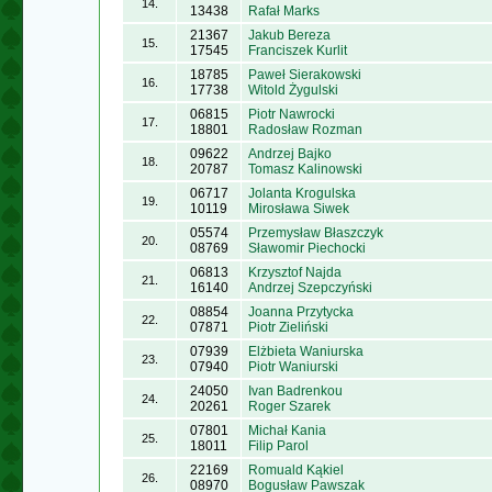
14.
13438
Rafał Marks
21367
Jakub Bereza
15.
17545
Franciszek Kurlit
18785
Paweł Sierakowski
16.
17738
Witold Żygulski
06815
Piotr Nawrocki
17.
18801
Radosław Rozman
09622
Andrzej Bajko
18.
20787
Tomasz Kalinowski
06717
Jolanta Krogulska
19.
10119
Mirosława Siwek
05574
Przemysław Błaszczyk
20.
08769
Sławomir Piechocki
06813
Krzysztof Najda
21.
16140
Andrzej Szepczyński
08854
Joanna Przytycka
22.
07871
Piotr Zieliński
07939
Elżbieta Waniurska
23.
07940
Piotr Waniurski
24050
Ivan Badrenkou
24.
20261
Roger Szarek
07801
Michał Kania
25.
18011
Filip Parol
22169
Romuald Kąkiel
26.
08970
Bogusław Pawszak