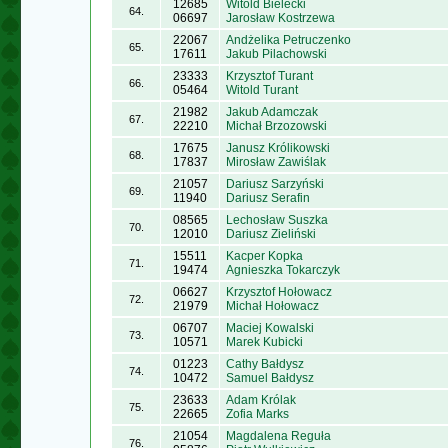
12685
Witold Bielecki
64.
06697
Jarosław Kostrzewa
22067
Andżelika Petruczenko
65.
17611
Jakub Pilachowski
23333
Krzysztof Turant
66.
05464
Witold Turant
21982
Jakub Adamczak
67.
22210
Michał Brzozowski
17675
Janusz Królikowski
68.
17837
Mirosław Zawiślak
21057
Dariusz Sarzyński
69.
11940
Dariusz Serafin
08565
Lechosław Suszka
70.
12010
Dariusz Zieliński
15511
Kacper Kopka
71.
19474
Agnieszka Tokarczyk
06627
Krzysztof Hołowacz
72.
21979
Michał Hołowacz
06707
Maciej Kowalski
73.
10571
Marek Kubicki
01223
Cathy Bałdysz
74.
10472
Samuel Bałdysz
23633
Adam Królak
75.
22665
Zofia Marks
21054
Magdalena Reguła
76.