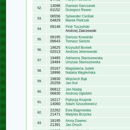
13098
Damian Garczarek
52.
01152
Grzegorz Rewer
06556
Sylwester Cieślak
53.
04829
Marek Pietrzak
09146
Piotr Tuczyński
54.
Andrzej Zakrzewski
08195
Dariusz Kowalski
55.
09643
Tomasz Sielicki
18625
Krzysztof Boniek
56.
02013
Andrzej Jeleniewski
19485
Adrianna Staniszewska
57.
19484
Urszula Staniszewska
20167
Magdalena Judek
58.
18996
Natalia Węgleńska
19830
Wojciech Bąk
59.
20259
Jan Kot
06812
Jan Nadaj
60.
06830
Andrzej Ogłoblin
16217
Patrycja Krupnik
61.
14060
Adam Szuszkiewicz
22262
Ewa Bagrowska
62.
21471
Matylda Brzyzka
18195
Anna Dawiec
63.
21391
Jan Druch