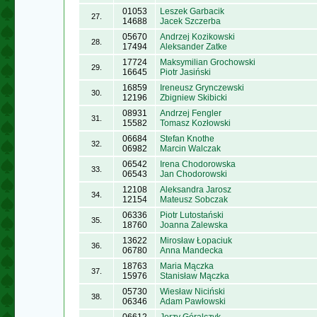
01053
Leszek Garbacik
27.
14688
Jacek Szczerba
05670
Andrzej Kozikowski
28.
17494
Aleksander Zatke
17724
Maksymilian Grochowski
29.
16645
Piotr Jasiński
16859
Ireneusz Grynczewski
30.
12196
Zbigniew Skibicki
08931
Andrzej Fengler
31.
15582
Tomasz Kozłowski
06684
Stefan Knothe
32.
06982
Marcin Walczak
06542
Irena Chodorowska
33.
06543
Jan Chodorowski
12108
Aleksandra Jarosz
34.
12154
Mateusz Sobczak
06336
Piotr Lutostański
35.
18760
Joanna Zalewska
13622
Mirosław Łopaciuk
36.
06780
Anna Mandecka
18763
Maria Mączka
37.
15976
Stanisław Mączka
05730
Wiesław Niciński
38.
06346
Adam Pawłowski