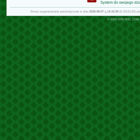
System do swojego dzi
Strona wygenerowana automatycznie w dniu
2026-08-07
g.
14:10:39
(0.3312/124) p
© 2003-2026
MSC.COM.