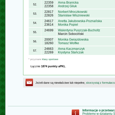
22359
Anna Branicka
52.
22358
Andrzej Giluk
22817
Norbert Mroczkowski
53.
22826
Stanisław Wiszniewski
24617
Anetta Jakubowska-Poznańska
54.
23614
Monika Popiel
24699
Walentyna Puszczak-Bucholtz
55.
Marcin Sobociński
20007
Monika Gwiazdowska
56.
18260
Tomasz Wolfke
24663
Anna Kaczmarczyk
57.
22269
Krystyna Stańczak
* przyznane
klasy sportowe
Łącznie
1874 punkty aPKL
.
Jeżeli dane są niewłaściwe lub niepełne,
skorzystaj z formularz
Informacje o przetwa
Problemy w działaniu