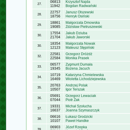
06813
Krzysztof Najda
27.
11942
Bogdan Radwański
22757
Janusz Olszewski
28.
18756
Henryk Osiński
18861
Małgorzata Dmowska
29.
19085
Zdzisław Pietruszewski
17554
Jakub Dziuba
30.
21704
Jakub Jaworski
18354
Małgorzata Nowak
30.
12123
Mateusz Stępiński
22581
Grzegorz Dróżdż
32.
22584
Monika Prasek
06577
Zygmunt Dumała
33.
19345
Bożena Jacuch
10719
Katarzyna Chmielewska
34.
16469
Wioletta Lichodziejewska
20763
Andrzej Polak
35.
10507
Igor Terszak
05691
Grzegorz Lewaciak
36.
07044
Piotr Żak
19331
Michał Szołucha
37.
16637
Joanna Szymaszczyk
06616
Łukasz Grodzicki
38.
10107
Paweł Handke
06903
Józef Rzepka
39.