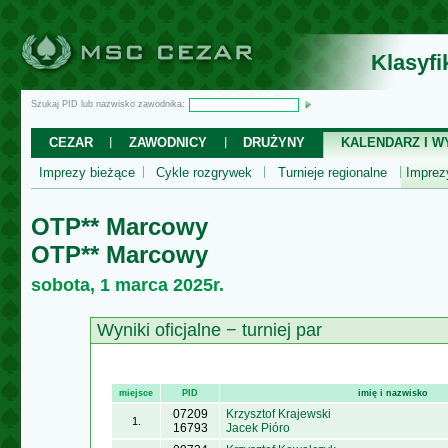
Klasyf
Szukaj PID lub nazwisko zawodnika:
CEZAR
ZAWODNICY
DRUŻYNY
KALENDARZ I WY
Imprezy bieżące
Cykle rozgrywek
Turnieje regionalne
Impre
OTP** Marcowy
OTP** Marcowy
sobota, 1 marca 2025r.
Wyniki oficjalne − turniej par
miejsce
PID
imię i nazwisko
07209
Krzysztof Krajewski
1.
16793
Jacek Pióro