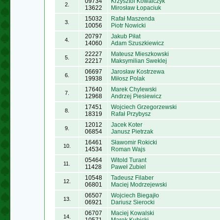
09734
Krzysztof Kowalczyk
2.
13622
Mirosław Łopaciuk
15032
Rafał Maszenda
3.
10056
Piotr Nowicki
20797
Jakub Piłat
4.
14060
Adam Szuszkiewicz
22227
Mateusz Mieszkowski
5.
22217
Maksymilian Sweklej
06697
Jarosław Kostrzewa
6.
19938
Miłosz Polak
17640
Marek Chylewski
7.
12968
Andrzej Piesiewicz
17451
Wojciech Grzegorzewski
8.
18319
Rafał Przybysz
12012
Jacek Koter
9.
06854
Janusz Pietrzak
16461
Sławomir Rokicki
10.
14534
Roman Wajs
05464
Witold Turant
11.
11428
Paweł Zubiel
10548
Tadeusz Filaber
12.
06801
Maciej Modrzejewski
06507
Wojciech Biegajło
13.
06921
Dariusz Sierocki
06707
Maciej Kowalski
14.