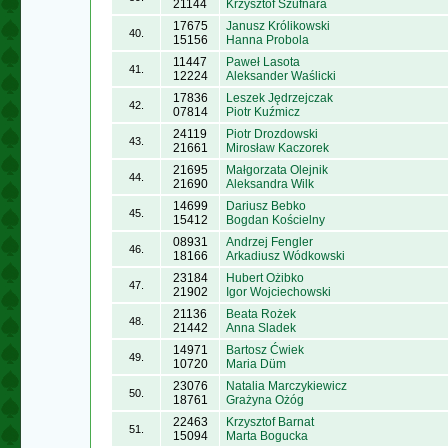
21144
Krzysztof Szufnara
17675
Janusz Królikowski
40.
15156
Hanna Probola
11447
Paweł Lasota
41.
12224
Aleksander Waślicki
17836
Leszek Jędrzejczak
42.
07814
Piotr Kuźmicz
24119
Piotr Drozdowski
43.
21661
Mirosław Kaczorek
21695
Małgorzata Olejnik
44.
21690
Aleksandra Wilk
14699
Dariusz Bebko
45.
15412
Bogdan Kościelny
08931
Andrzej Fengler
46.
18166
Arkadiusz Wódkowski
23184
Hubert Ożibko
47.
21902
Igor Wojciechowski
21136
Beata Rożek
48.
21442
Anna Sladek
14971
Bartosz Ćwiek
49.
10720
Maria Düm
23076
Natalia Marczykiewicz
50.
18761
Grażyna Ożóg
22463
Krzysztof Barnat
51.
15094
Marta Bogucka