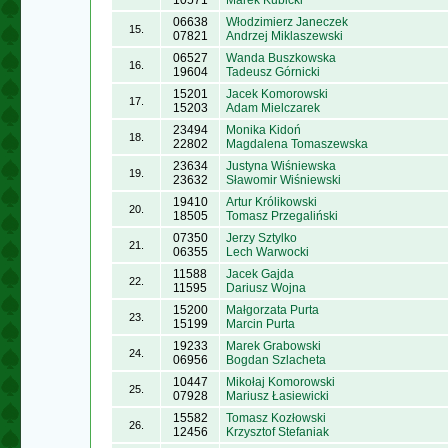
10571
Marek Kubicki
06638
Włodzimierz Janeczek
15.
07821
Andrzej Miklaszewski
06527
Wanda Buszkowska
16.
19604
Tadeusz Górnicki
15201
Jacek Komorowski
17.
15203
Adam Mielczarek
23494
Monika Kidoń
18.
22802
Magdalena Tomaszewska
23634
Justyna Wiśniewska
19.
23632
Sławomir Wiśniewski
19410
Artur Królikowski
20.
18505
Tomasz Przegaliński
07350
Jerzy Sztylko
21.
06355
Lech Warwocki
11588
Jacek Gajda
22.
11595
Dariusz Wojna
15200
Małgorzata Purta
23.
15199
Marcin Purta
19233
Marek Grabowski
24.
06956
Bogdan Szlacheta
10447
Mikołaj Komorowski
25.
07928
Mariusz Łasiewicki
15582
Tomasz Kozłowski
26.
12456
Krzysztof Stefaniak