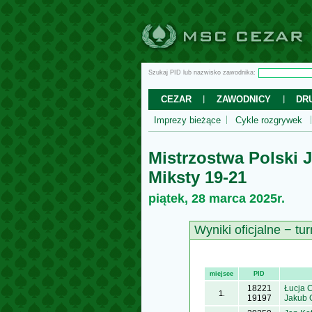
Szukaj PID lub nazwisko zawodnika:
CEZAR
ZAWODNICY
DR
Imprezy bieżące
Cykle rozgrywek
Mistrzostwa Polski 
Miksty 19-21
piątek, 28 marca 2025r.
Wyniki oficjalne − tur
miejsce
PID
18221
Łucja 
1.
19197
Jakub 