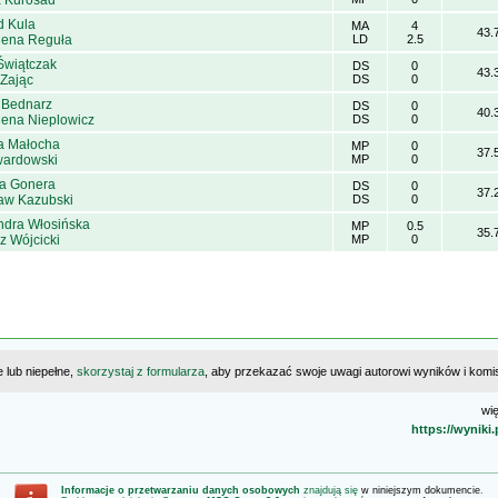
 Kurosad
d Kula
MA
4
43.
ena Reguła
LD
2.5
Świątczak
DS
0
43.
Zając
DS
0
n Bednarz
DS
0
40.
ena Nieplowicz
DS
0
a Małocha
MP
0
37.
Twardowski
MP
0
na Gonera
DS
0
37.
ław Kazubski
DS
0
ndra Włosińska
MP
0.5
35.
z Wójcicki
MP
0
e lub niepełne,
skorzystaj z formularza
, aby przekazać swoje uwagi autorowi wyników i komisj
wię
https://wyniki
Informacje o przetwarzaniu danych osobowych
znajdują się
w niniejszym dokumencie
.