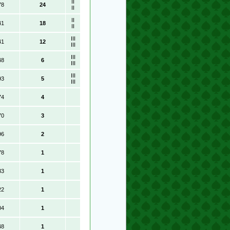
II
78
24
II
II
41
18
II
III
41
12
III
III
48
6
III
III
93
5
III
74
4
70
3
96
2
78
1
33
1
22
1
04
1
48
1