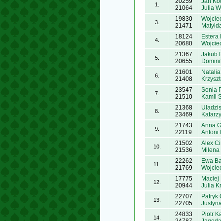
20259
Jan Ko
1.
21064
Julia 
19830
Wojcie
3.
21471
Matyld
18124
Estera
4.
20680
Wojcie
21367
Jakub 
5.
20655
Domini
21601
Natali
6.
21408
Krzyszt
23547
Sonia 
7.
21510
Kamil 
21368
Uladzis
8.
23469
Katarz
21743
Anna 
9.
22119
Antoni 
21502
Alex C
10.
21536
Milena
22262
Ewa B
11.
21769
Wojcie
17775
Maciej 
12.
20944
Julia K
22707
Patryk 
13.
22705
Justyn
24833
Piotr K
14.