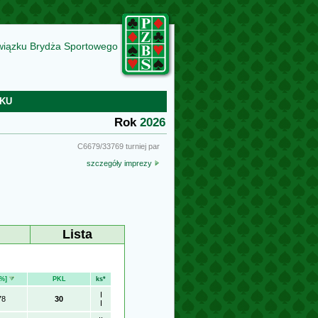
wiązku Brydża Sportowego
KU
Rok
2026
C6679/33769 turniej par
szczegóły imprezy
Lista
[%]
PKL
ks*
I
78
30
I