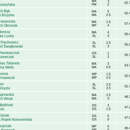
t
MA
3
62.
Wodzyńska
PM
2
ch Bąk
MA
5
62.
a Brzyzka
MA
2.5
 Hulanicka
MA
1.5
57.
ch Okrzesik
MP
4
Bereza
MA
4
56.
ka Lucka
SL
3
a Fręchowicz
SL
2.5
55.
of Świątkowski
SL
3
Piwowarczuk
DS
1
55.
Szewczyk
SL
2
lau Tsitavets
MA
3
53.
yna Weitz
MA
0.5
Gorwa
WP
1.5
52.
Krawiecki
WP
2.5
imr
SL
2.5
52.
 Gryzło
SL
2.5
agrowska
MA
2.5
48.
ch Wnuk
MA
3
Betliński
DS
3
47.
rok
DS
1.5
Górski
DS
0
47.
a Rojek-Nowosielska
DS
0
acprzak
MP
0
46.
MP
0