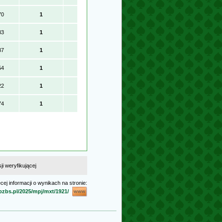
70
1
33
1
37
1
54
1
22
1
74
1
i weryfikującej
cej informacji o wynikach na stronie:
.pzbs.pl/2025/mpj/mxt/1921/