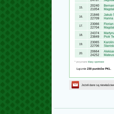
24787
Jagoda
20240
Bernar
15.
21054
Magdal
21846
Jakub 
16.
22709
Hanna 
23066
Floria
17.
22704
Magdal
24374
Martyn
18.
23849
Piotr 
23065
Karoli
19.
22706
Stanis
20664
Aleksa
20.
24252
Mateus
* przyznane
klasy sportowe
Łącznie
230 punktów PKL
.
Jeżeli dane są niewłaściw