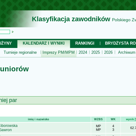
Klasyfikacja zawodników
Polskiego Z
UŻYNY
KALENDARZ I WYNIKI
RANKINGI
BRYDŻYSTA RO
Turnieje regionalne
Imprezy PM/MPM
2024
2025
2026
Archiwum
Juniorów
niej par
imię i nazwisko
WZBS
WK
wynik 
Ciborowska
MP
4
62.
Gawron
MP
3