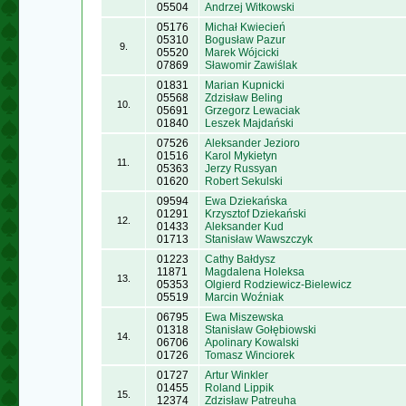
05504
Andrzej Witkowski
05176
Michał Kwiecień
05310
Bogusław Pazur
9.
05520
Marek Wójcicki
07869
Sławomir Zawiślak
01831
Marian Kupnicki
05568
Zdzisław Beling
10.
05691
Grzegorz Lewaciak
01840
Leszek Majdański
07526
Aleksander Jezioro
01516
Karol Mykietyn
11.
05363
Jerzy Russyan
01620
Robert Sekulski
09594
Ewa Dziekańska
01291
Krzysztof Dziekański
12.
01433
Aleksander Kud
01713
Stanisław Wawszczyk
01223
Cathy Bałdysz
11871
Magdalena Holeksa
13.
05353
Olgierd Rodziewicz-Bielewicz
05519
Marcin Woźniak
06795
Ewa Miszewska
01318
Stanisław Gołębiowski
14.
06706
Apolinary Kowalski
01726
Tomasz Winciorek
01727
Artur Winkler
01455
Roland Lippik
15.
12374
Zdzisław Patreuha