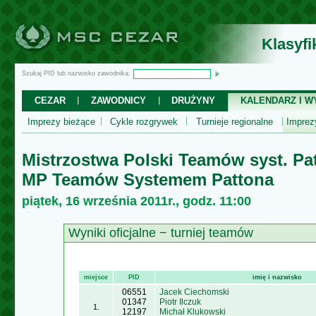
Klasyf
Szukaj PID lub nazwisko zawodnika:
CEZAR
ZAWODNICY
DRUŻYNY
KALENDARZ I WY
Imprezy bieżące
Cykle rozgrywek
Turnieje regionalne
Impre
Mistrzostwa Polski Teamów syst. Pa
MP Teamów Systemem Pattona
piątek, 16 września 2011r., godz. 11:00
Wyniki oficjalne − turniej teamów
miejsce
PID
imię i nazwisko
06551
Jacek Ciechomski
01347
Piotr Ilczuk
1.
12197
Michał Klukowski