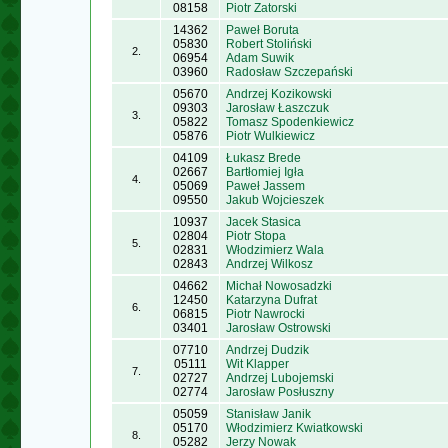
08158
Piotr Zatorski
14362
Paweł Boruta
05830
Robert Stoliński
2.
06954
Adam Suwik
03960
Radosław Szczepański
05670
Andrzej Kozikowski
09303
Jarosław Łaszczuk
3.
05822
Tomasz Spodenkiewicz
05876
Piotr Wulkiewicz
04109
Łukasz Brede
02667
Bartłomiej Igła
4.
05069
Paweł Jassem
09550
Jakub Wojcieszek
10937
Jacek Stasica
02804
Piotr Stopa
5.
02831
Włodzimierz Wala
02843
Andrzej Wilkosz
04662
Michał Nowosadzki
12450
Katarzyna Dufrat
6.
06815
Piotr Nawrocki
03401
Jarosław Ostrowski
07710
Andrzej Dudzik
05111
Wit Klapper
7.
02727
Andrzej Lubojemski
02774
Jarosław Posłuszny
05059
Stanisław Janik
05170
Włodzimierz Kwiatkowski
8.
05282
Jerzy Nowak