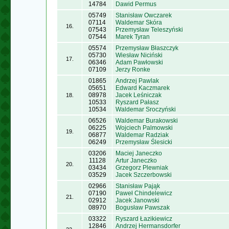
14784
Dawid Permus
05749
Stanisław Owczarek
07114
Waldemar Skóra
16.
07543
Przemysław Teleszyński
07544
Marek Tyran
05574
Przemysław Błaszczyk
05730
Wiesław Niciński
17.
06346
Adam Pawłowski
07109
Jerzy Ronke
01865
Andrzej Pawlak
05651
Edward Kaczmarek
08978
Jacek Leśniczak
18.
10533
Ryszard Pałasz
10534
Waldemar Sroczyński
06526
Waldemar Burakowski
06225
Wojciech Palmowski
19.
06877
Waldemar Radziak
06249
Przemysław Ślesicki
03206
Maciej Janeczko
11128
Artur Janeczko
20.
03434
Grzegorz Plewniak
03529
Jacek Szczerbowski
02966
Stanisław Pająk
07190
Paweł Chindelewicz
21.
02912
Jacek Janowski
08970
Bogusław Pawszak
03322
Ryszard Łazikiewicz
12846
Andrzej Hermansdorfer