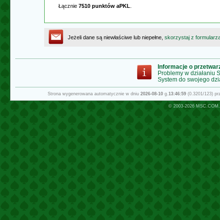
Łącznie
7510 punktów aPKL
.
Jeżeli dane są niewłaściwe lub niepełne,
skorzystaj z formularz
Informacje o przetwa
Problemy w działaniu
System do swojego dzi
Strona wygenerowana automatycznie w dniu
2026-08-10
g.
13:46:59
(0.3201/123) p
© 2003-2026
MSC.COM.