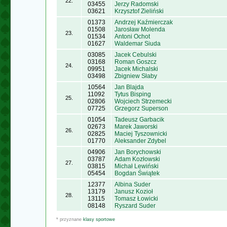
22.
03455
Jerzy Radomski
03621
Krzysztof Zieliński
01373
Andrzej Kaźmierczak
01508
Jarosław Molenda
23.
01534
Antoni Ochot
01627
Waldemar Siuda
03085
Jacek Cebulski
03168
Roman Goszcz
24.
09951
Jacek Michalski
03498
Zbigniew Słaby
10564
Jan Blajda
11092
Tytus Bisping
25.
02806
Wojciech Strzemecki
07725
Grzegorz Superson
01054
Tadeusz Garbacik
02673
Marek Jaworski
26.
02825
Maciej Tyszownicki
01770
Aleksander Zdybel
04906
Jan Borychowski
03787
Adam Kozłowski
27.
03815
Michał Lewiński
05454
Bogdan Świątek
12377
Albina Suder
13179
Janusz Kozioł
28.
13115
Tomasz Łowicki
08148
Ryszard Suder
* przyznane
klasy sportowe