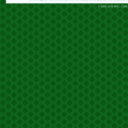
© 2003-2026
MSC.COM.