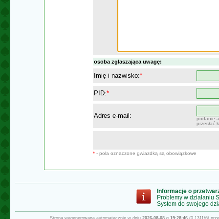
osoba zgłaszająca uwagę:
Imię i nazwisko:
*
PID:
*
Adres e-mail:
podanie a
przesłać 
*
- pola oznaczone gwiazdką są obowiązkowe
Informacje o przetwa
Problemy w działaniu
System do swojego dzi
Strona wygenerowana automatycznie w dniu
2026-08-08
g.
19:28:46
(0.1311/6) pr