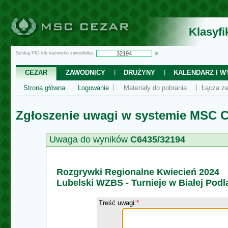
Klasyf
Szukaj PID lub nazwisko zawodnika:
CEZAR
ZAWODNICY
DRUŻYNY
KALENDARZ I WY
Strona główna
Logowanie
Materiały do pobrania
Łącza ze
Zgłoszenie uwagi w systemie MSC C
Uwaga do wyników
C6435/32194
Rozgrywki Regionalne Kwiecień 2024
Lubelski WZBS - Turnieje w Białej Podlas
Treść uwagi:
*