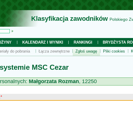
Klasyfikacja zawodników
Polskiego Z
UŻYNY
KALENDARZ I WYNIKI
RANKINGI
BRYDŻYSTA RO
eriały do pobrania
Łącza zewnętrzne
Zgłoś uwagę
Pliki cookies
K
 systemie MSC Cezar
rsonalnych:
Małgorzata Rozman
, 12250
:
*