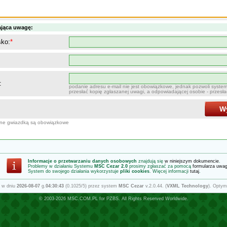
ająca uwagę:
sko:
*
:
podanie adresu e-mail nie jest obowiązkowe, jednak pozwoli syste
przesłać kopię zgłaszanej uwagi, a odpowiadającej osobie - przesł
Wy
one gwiazdką są obowiązkowe
Informacje o przetwarzaniu danych osobowych
znajdują się
w niniejszym dokumencie
.
Problemy w działaniu Systemu
MSC Cezar 2.0
prosimy zgłaszać za pomocą
formularza uwa
System do swojego działania wykorzystuje
pliki cookies
. Więcej informacji
tutaj
.
 w dniu
2026-08-07
g.
04:30:43
(0.1025/5) przez system
MSC Cezar
v.2.0.44. (
VXML Technology
). Optym
© 2003-2026
MSC.COM.PL
for
PZBS
. All Rights Reserved Worldwide.