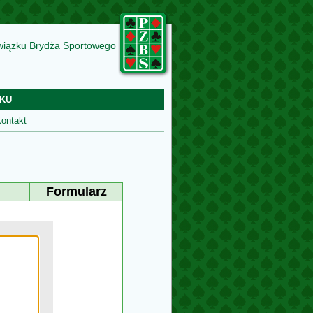
wiązku Brydża Sportowego
KU
ontakt
Formularz