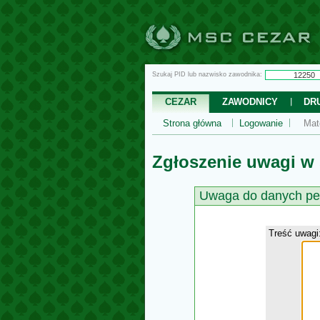
Szukaj PID lub nazwisko zawodnika:
CEZAR
ZAWODNICY
DR
Strona główna
Logowanie
Mat
Zgłoszenie uwagi w
Uwaga do danych pe
Treść uwagi