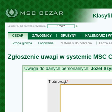
Klasyf
Szukaj PID lub nazwisko zawodnika:
CEZAR
ZAWODNICY
DRUŻYNY
KALENDARZ I WY
Strona główna
Logowanie
Materiały do pobrania
Łącza ze
Zgłoszenie uwagi w systemie MSC C
Uwaga do danych personalnych:
Józef Szy
Treść uwagi:
*