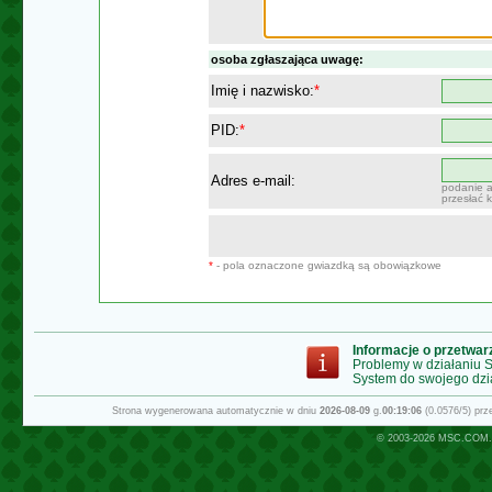
osoba zgłaszająca uwagę:
Imię i nazwisko:
*
PID:
*
Adres e-mail:
podanie a
przesłać 
*
- pola oznaczone gwiazdką są obowiązkowe
Informacje o przetwa
Problemy w działaniu
System do swojego dzi
Strona wygenerowana automatycznie w dniu
2026-08-09
g.
00:19:06
(0.0576/5) pr
© 2003-2026
MSC.COM.