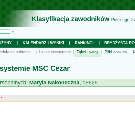
Klasyfikacja zawodników
Polskiego Z
UŻYNY
KALENDARZ I WYNIKI
RANKINGI
BRYDŻYSTA RO
eriały do pobrania
Łącza zewnętrzne
Zgłoś uwagę
Pliki cookies
K
 systemie MSC Cezar
rsonalnych:
Maryla Nakoneczna
, 15625
:
*