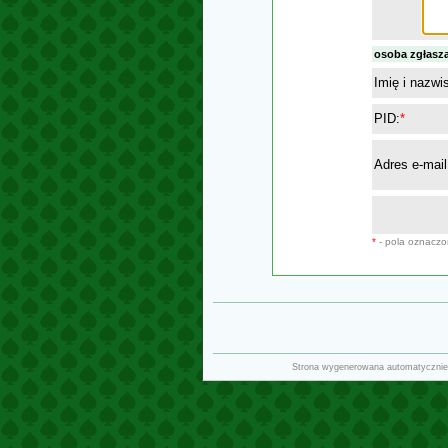
osoba zgłasz
Imię i nazwi
PID:
*
Adres e-mail
*
- pola oznacz
Strona wygenerowana automatycznie