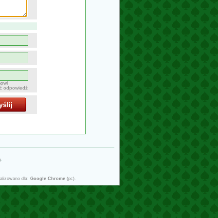
mowi
ać odpowiedź
ślij
g
.
alizowano dla:
Google Chrome
(pc).