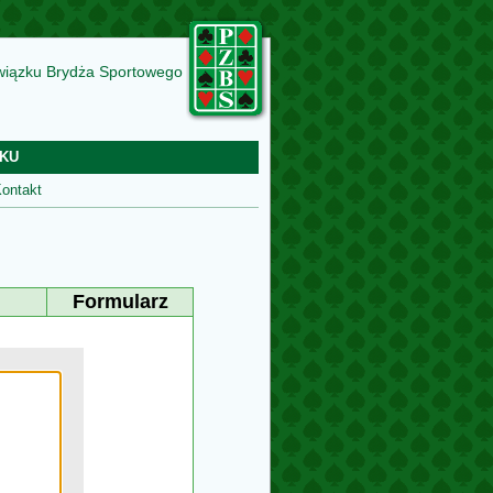
wiązku Brydża Sportowego
KU
ontakt
Formularz