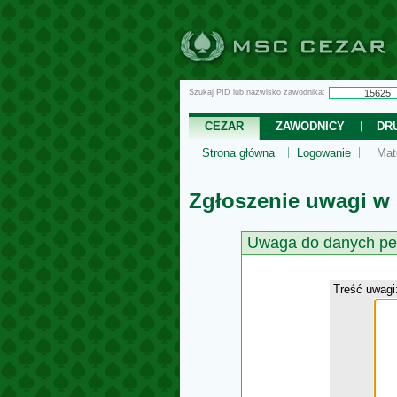
Szukaj PID lub nazwisko zawodnika:
CEZAR
ZAWODNICY
DR
Strona główna
Logowanie
Mat
Zgłoszenie uwagi w
Uwaga do danych pe
Treść uwagi