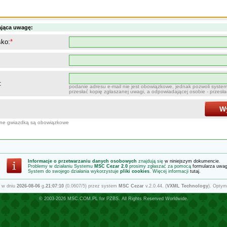
ająca uwagę:
sko:
*
:
podanie adresu e-mail nie jest obowiązkowe, jednak pozwoli syste
przesłać kopię zgłaszanej uwagi, a odpowiadającej osobie - przesł
Wy
one gwiazdką są obowiązkowe
Informacje o przetwarzaniu danych osobowych
znajdują się
w niniejszym dokumencie
.
Problemy w działaniu Systemu
MSC Cezar 2.0
prosimy zgłaszać za pomocą
formularza uwa
System do swojego działania wykorzystuje
pliki cookies
. Więcej informacji
tutaj
.
 w dniu
2026-08-06
g.
21:07:10
(0.0607/5) przez system
MSC Cezar
v.2.0.44. (
VXML Technology
). Optym
© 2003-2026
MSC.COM.PL
for
PZBS
. All Rights Reserved Worldwide.