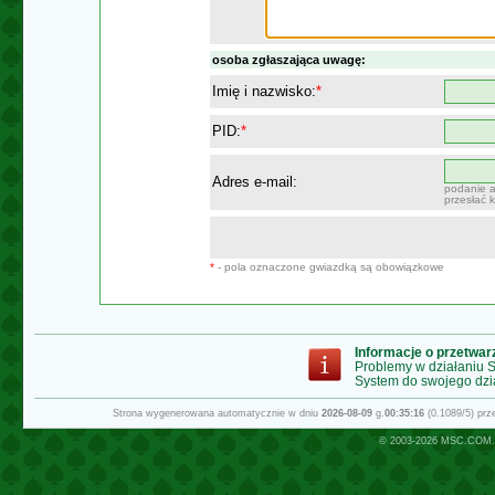
osoba zgłaszająca uwagę:
Imię i nazwisko:
*
PID:
*
Adres e-mail:
podanie a
przesłać 
*
- pola oznaczone gwiazdką są obowiązkowe
Informacje o przetwa
Problemy w działaniu
System do swojego dzi
Strona wygenerowana automatycznie w dniu
2026-08-09
g.
00:35:16
(0.1089/5) pr
© 2003-2026
MSC.COM.