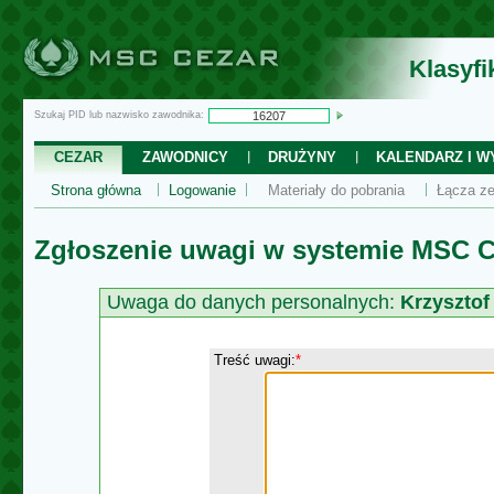
Klasyf
Szukaj PID lub nazwisko zawodnika:
CEZAR
ZAWODNICY
DRUŻYNY
KALENDARZ I WY
Strona główna
Logowanie
Materiały do pobrania
Łącza ze
Zgłoszenie uwagi w systemie MSC C
Uwaga do danych personalnych:
Krzyszto
Treść uwagi:
*