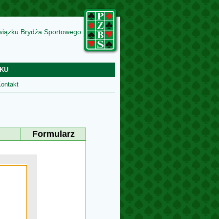
wiązku Brydża Sportowego
KU
ontakt
Formularz