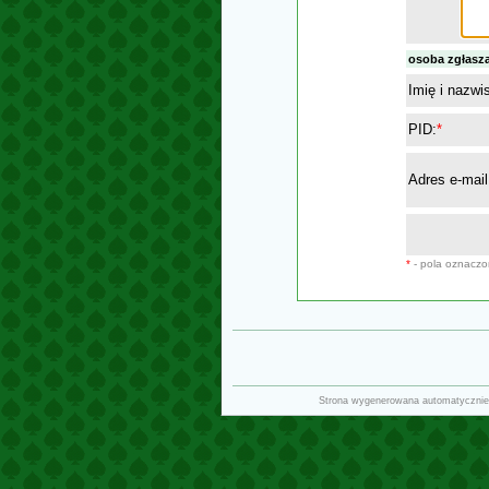
osoba zgłasz
Imię i nazwi
PID:
*
Adres e-mail
*
- pola oznacz
Strona wygenerowana automatycznie