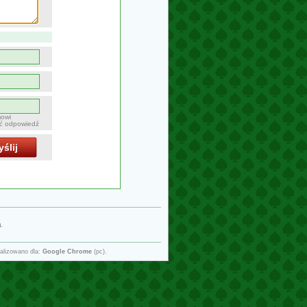
mowi
ać odpowiedź
ślij
g
.
alizowano dla:
Google Chrome
(pc).