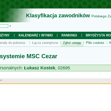
Klasyfikacja zawodników
Polskiego Z
UŻYNY
KALENDARZ I WYNIKI
RANKINGI
BRYDŻYSTA RO
eriały do pobrania
Łącza zewnętrzne
Zgłoś uwagę
Pliki cookies
K
 systemie MSC Cezar
rsonalnych:
Łukasz Kostek
, 02695
:
*