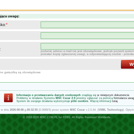
ająca uwagę:
sko:
*
:
podanie adresu e-mail nie jest obowiązkowe, jednak pozwoli syste
przesłać kopię zgłaszanej uwagi, a odpowiadającej osobie - przesł
Wy
one gwiazdką są obowiązkowe
Informacje o przetwarzaniu danych osobowych
znajdują się
w niniejszym dokumencie
.
Problemy w działaniu Systemu
MSC Cezar 2.0
prosimy zgłaszać za pomocą
formularza uwa
System do swojego działania wykorzystuje
pliki cookies
. Więcej informacji
tutaj
.
 w dniu
2026-08-08
g.
00:32:55
(0.0689/5) przez system
MSC Cezar
v.2.0.44. (
VXML Technology
). Optym
© 2003-2026
MSC.COM.PL
for
PZBS
. All Rights Reserved Worldwide.