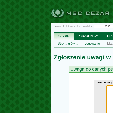
Szukaj PID lub nazwisko zawodnika:
CEZAR
ZAWODNICY
DR
Strona główna
Logowanie
Mat
Zgłoszenie uwagi w
Uwaga do danych pe
Treść uwagi