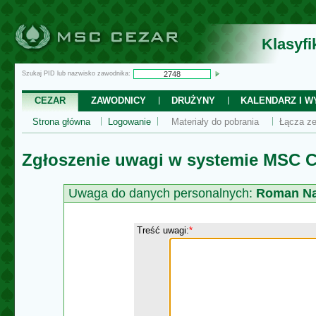
Klasyf
Szukaj PID lub nazwisko zawodnika:
CEZAR
ZAWODNICY
DRUŻYNY
KALENDARZ I WY
Strona główna
Logowanie
Materiały do pobrania
Łącza ze
Zgłoszenie uwagi w systemie MSC C
Uwaga do danych personalnych:
Roman Na
Treść uwagi:
*