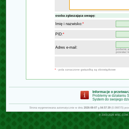
osoba zgłaszająca uwagę:
Imię i nazwisko:
*
PID:
*
Adres e-mail:
podanie a
przesłać 
*
- pola oznaczone gwiazdką są obowiązkowe
Informacje o przetwa
Problemy w działaniu
System do swojego dzi
Strona wygenerowana automatycznie w dniu
2026-08-07
g.
04:57:39
(0.0687/5) pr
© 2003-2026
MSC.COM.