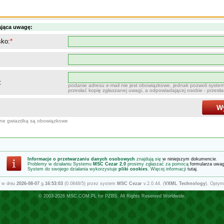
ająca uwagę:
sko:
*
:
podanie adresu e-mail nie jest obowiązkowe, jednak pozwoli syste
przesłać kopię zgłaszanej uwagi, a odpowiadającej osobie - przesł
Wy
one gwiazdką są obowiązkowe
Informacje o przetwarzaniu danych osobowych
znajdują się
w niniejszym dokumencie
.
Problemy w działaniu Systemu
MSC Cezar 2.0
prosimy zgłaszać za pomocą
formularza uwa
System do swojego działania wykorzystuje
pliki cookies
. Więcej informacji
tutaj
.
 w dniu
2026-08-07
g.
16:53:03
(0.0848/5) przez system
MSC Cezar
v.2.0.44. (
VXML Technology
). Optym
© 2003-2026
MSC.COM.PL
for
PZBS
. All Rights Reserved Worldwide.