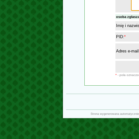
osoba zgłasz
Imię i nazwi
PID:
*
Adres e-mail
*
- pola oznacz
Strona wygenerowana automatycznie