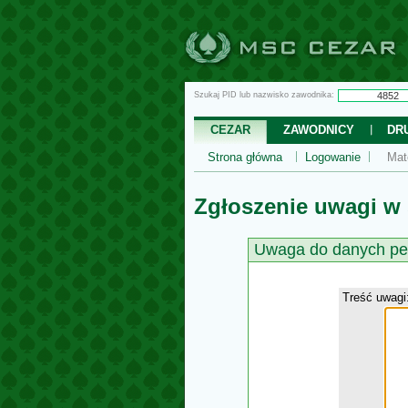
Szukaj PID lub nazwisko zawodnika:
CEZAR
ZAWODNICY
DR
Strona główna
Logowanie
Mat
Zgłoszenie uwagi w
Uwaga do danych pe
Treść uwagi