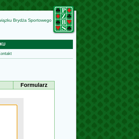
wiązku Brydża Sportowego
KU
ontakt
Formularz