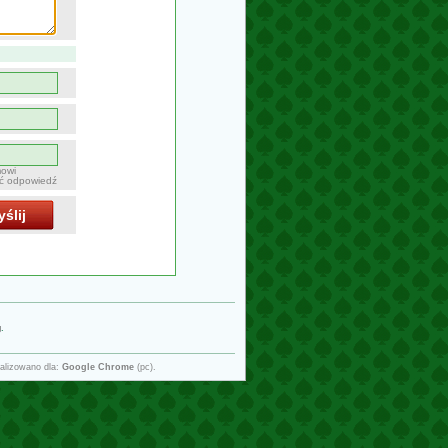
mowi
ać odpowiedź
ślij
g
.
alizowano dla:
Google Chrome
(pc).