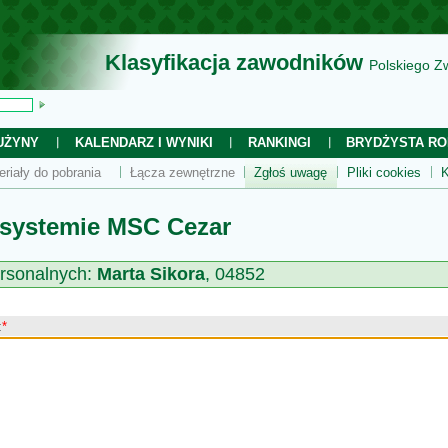
Klasyfikacja zawodników
Polskiego Z
UŻYNY
KALENDARZ I WYNIKI
RANKINGI
BRYDŻYSTA RO
eriały do pobrania
Łącza zewnętrzne
Zgłoś uwagę
Pliki cookies
K
 systemie MSC Cezar
rsonalnych:
Marta Sikora
, 04852
:
*