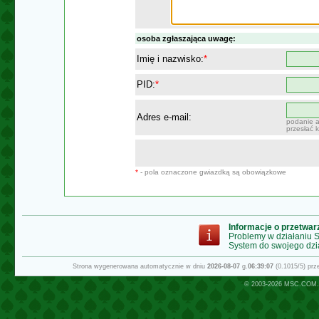
osoba zgłaszająca uwagę:
Imię i nazwisko:
*
PID:
*
Adres e-mail:
podanie a
przesłać 
*
- pola oznaczone gwiazdką są obowiązkowe
Informacje o przetwa
Problemy w działaniu
System do swojego dzi
Strona wygenerowana automatycznie w dniu
2026-08-07
g.
06:39:07
(0.1015/5) pr
© 2003-2026
MSC.COM.