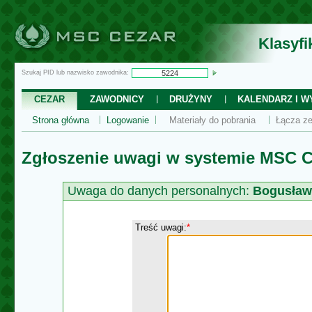
Klasyf
Szukaj PID lub nazwisko zawodnika:
CEZAR
ZAWODNICY
DRUŻYNY
KALENDARZ I WY
Strona główna
Logowanie
Materiały do pobrania
Łącza ze
Zgłoszenie uwagi w systemie MSC C
Uwaga do danych personalnych:
Bogusław
Treść uwagi:
*