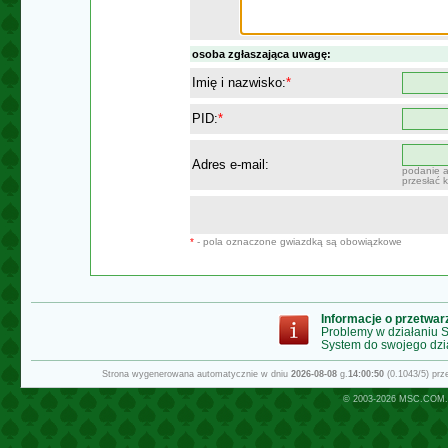
osoba zgłaszająca uwagę:
Imię i nazwisko:
*
PID:
*
Adres e-mail:
podanie a
przesłać 
*
- pola oznaczone gwiazdką są obowiązkowe
Informacje o przetwa
Problemy w działaniu
System do swojego dzi
Strona wygenerowana automatycznie w dniu
2026-08-08
g.
14:00:50
(0.1043/5) pr
© 2003-2026
MSC.COM.