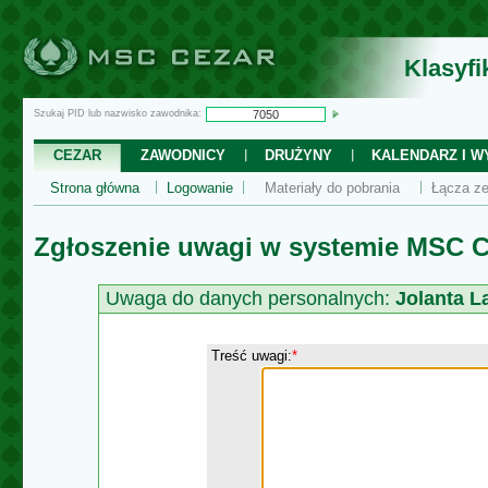
Klasyf
Szukaj PID lub nazwisko zawodnika:
CEZAR
ZAWODNICY
DRUŻYNY
KALENDARZ I WY
Strona główna
Logowanie
Materiały do pobrania
Łącza ze
Zgłoszenie uwagi w systemie MSC C
Uwaga do danych personalnych:
Jolanta L
Treść uwagi:
*