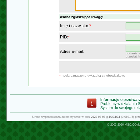
osoba zgłaszająca uwagę:
Imię i nazwisko:
*
PID:
*
Adres e-mail:
podanie a
przesłać 
*
- pola oznaczone gwiazdką są obowiązkowe
Informacje o przetwa
Problemy w działaniu
System do swojego dzi
Strona wygenerowana automatycznie w dniu
2026-08-08
g.
16:04:34
(0.0691/5) pr
© 2003-2026
MSC.COM.