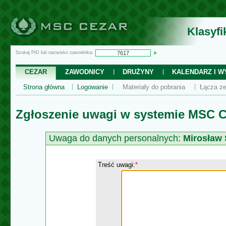
Klasyf
Szukaj PID lub nazwisko zawodnika:
CEZAR
ZAWODNICY
DRUŻYNY
KALENDARZ I WY
Strona główna
Logowanie
Materiały do pobrania
Łącza ze
Zgłoszenie uwagi w systemie MSC C
Uwaga do danych personalnych:
Mirosław
Treść uwagi:
*