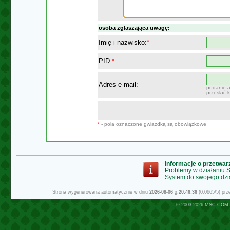
osoba zgłaszająca uwagę:
Imię i nazwisko:
*
PID:
*
Adres e-mail:
podanie a
przesłać 
*
- pola oznaczone gwiazdką są obowiązkowe
Informacje o przetwa
Problemy w działaniu
System do swojego dzi
Strona wygenerowana automatycznie w dniu
2026-08-06
g.
20:46:36
(0.0665/5) pr
© 2003-2026
MSC.COM.