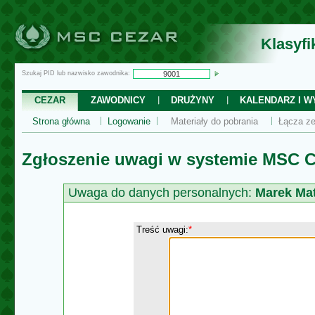
Klasyf
Szukaj PID lub nazwisko zawodnika:
CEZAR
ZAWODNICY
DRUŻYNY
KALENDARZ I WY
Strona główna
Logowanie
Materiały do pobrania
Łącza ze
Zgłoszenie uwagi w systemie MSC C
Uwaga do danych personalnych:
Marek Mat
Treść uwagi:
*