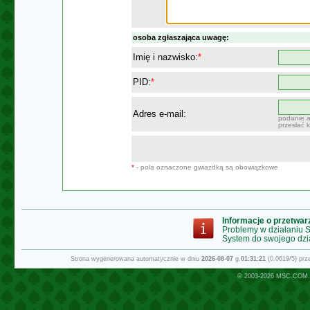
osoba zgłaszająca uwagę:
Imię i nazwisko:
*
PID:
*
Adres e-mail:
podanie a
przesłać 
*
- pola oznaczone gwiazdką są obowiązkowe
Informacje o przetwa
Problemy w działaniu
System do swojego dzi
Strona wygenerowana automatycznie w dniu
2026-08-07
g.
01:31:21
(0.0619/5) pr
© 2003-2026
MSC.COM.