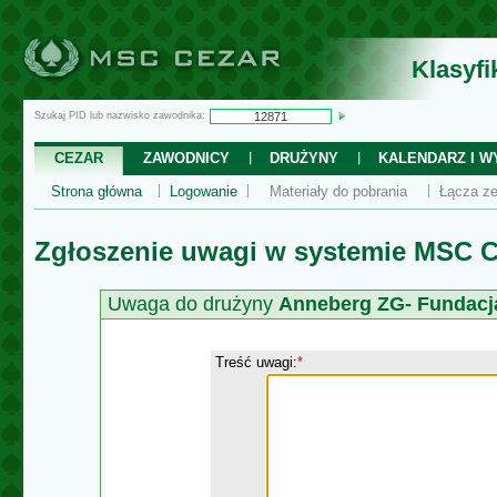
Klasyf
Szukaj PID lub nazwisko zawodnika:
CEZAR
ZAWODNICY
DRUŻYNY
KALENDARZ I WY
Strona główna
Logowanie
Materiały do pobrania
Łącza ze
Zgłoszenie uwagi w systemie MSC C
Uwaga do drużyny
Anneberg ZG- Fundacja
Treść uwagi:
*