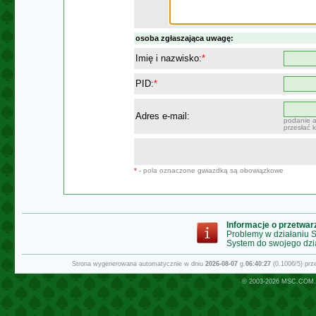
osoba zgłaszająca uwagę:
Imię i nazwisko:
*
PID:
*
Adres e-mail:
podanie a
przesłać 
*
- pola oznaczone gwiazdką są obowiązkowe
Informacje o przetwa
Problemy w działaniu
System do swojego dzi
Strona wygenerowana automatycznie w dniu
2026-08-07
g.
06:40:27
(0.1006/5) pr
© 2003-2026
MSC.COM.