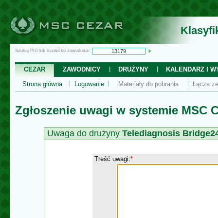
Klasyf
Szukaj PID lub nazwisko zawodnika:
CEZAR
ZAWODNICY
DRUŻYNY
KALENDARZ I WY
Strona główna
Logowanie
Materiały do pobrania
Łącza ze
Zgłoszenie uwagi w systemie MSC C
Uwaga do drużyny
Telediagnosis Bridge24
Treść uwagi:
*