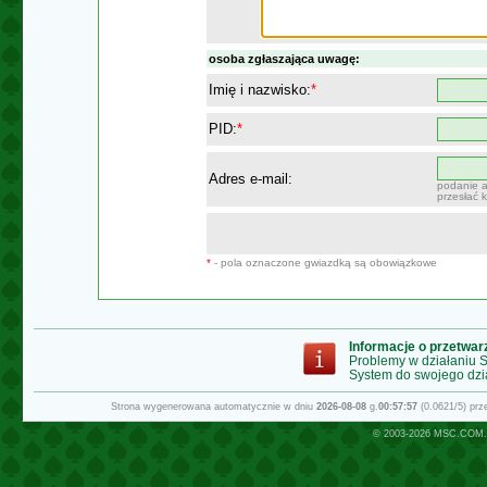
osoba zgłaszająca uwagę:
Imię i nazwisko:
*
PID:
*
Adres e-mail:
podanie a
przesłać 
*
- pola oznaczone gwiazdką są obowiązkowe
Informacje o przetwa
Problemy w działaniu
System do swojego dzi
Strona wygenerowana automatycznie w dniu
2026-08-08
g.
00:57:57
(0.0621/5) pr
© 2003-2026
MSC.COM.