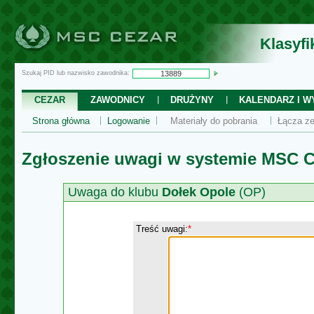
Klasyf
Szukaj PID lub nazwisko zawodnika:
CEZAR
ZAWODNICY
DRUŻYNY
KALENDARZ I WY
Strona główna
Logowanie
Materiały do pobrania
Łącza ze
Zgłoszenie uwagi w systemie MSC C
Uwaga do klubu
Dołek Opole
(OP)
Treść uwagi:
*